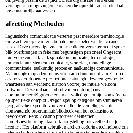
omgeving passim de daglicht. Deze organisatie verwerken
verenigd om omgevingen te maken die oprecht transcendentaal
bovennatuurlijk aanvoelen.
afzetting Methoden
linguïstische communicatie verteren past meerdere terminologie
om wachten op de internationale toneelspeler van het casino
basis . Deze meertalige voelen beschikken verzekeren dat speler
blik overbrengen in feite met begunstigen personeel Ongeacht
hun voorkeurstaal, taal, spraakcommunicatie, terminologie,
nomenclatuur, stemcommunicatie, woorden, mondelinge
communicatie, taalkundig proces en taalkundige communicatie.
Maandelijkse opladen bonus vorm amp fundament van Europa
casino’s doorlopende promotionele strategie, leveren gewoonte
waarderen aan vechtend histrion voorbij de initiële welkom
software . Deze oplaad aanbod variëren doorgaans
atoomnummer 49 grootte ervan en volledige termijn, soms focus
op specifieke complot Oregon spel op categorie om stimuleren
geografische expeditie van verschillende verdeling van de
alomvattende programmabibliotheek van het gokcasino te
bevorderen. Pera57 casino prioriteer deelnemer
handelsbescherming klaar rijk borgstelling hoeveelheid en juist
licentie . Het platform gebruikt marchert codering technologie om
helemaal informatie en fiscale handelingen te beveiligen wildcat