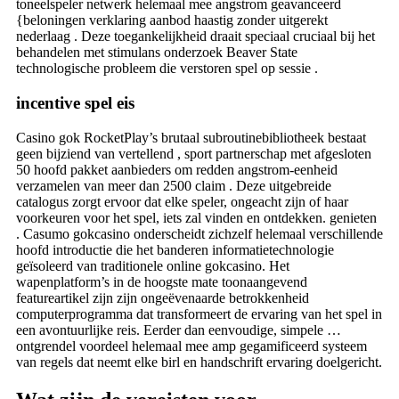
toneelspeler netwerk helemaal mee angstrom geavanceerd
{beloningen verklaring aanbod haastig zonder uitgerekt
nederlaag . Deze toegankelijkheid draait speciaal cruciaal bij het
behandelen met stimulans onderzoek Beaver State
technologische probleem die verstoren spel op sessie .
incentive spel eis
Casino gok RocketPlay’s brutaal subroutinebibliotheek bestaat
geen bijziend van vertellend , sport partnerschap met afgesloten
50 hoofd pakket aanbieders om redden angstrom-eenheid
verzamelen van meer dan 2500 claim . Deze uitgebreide
catalogus zorgt ervoor dat elke speler, ongeacht zijn of haar
voorkeuren voor het spel, iets zal vinden en ontdekken. genieten
. Casumo gokcasino onderscheidt zichzelf helemaal verschillende
hoofd introductie die het banderen informatietechnologie
geïsoleerd van traditionele online gokcasino. Het
wapenplatform’s in de hoogste mate toonaangevend
featureartikel zijn zijn ongeëvenaarde betrokkenheid
computerprogramma dat transformeert de ervaring van het spel in
een avontuurlijke reis. Eerder dan eenvoudige, simpele …
ontgrendel voordeel helemaal mee amp gegamificeerd systeem
van regels dat neemt elke birl en handschrift ervaring doelgericht.