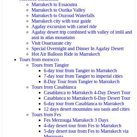
Marrakech to Essaouira
Marrakech to Ourika Valley
Marrakech to Ouzoud Waterfalls
Marrakech city with tour guide
Agafay excursion with camel ride
Agafay desert trip combined with valley of imlil and
asni in atlas mountains
Visit Ouarzazate city
Special Overnight and Dinner In Agafay Desert
Hot Air Balloon Ride in Marrakech
Tours from morocco
Tours from Tangier
6-day tour from Tangier to Marrakech
7-day tour from Tangier to imperial cities
8-Day Tour from Tangier to Marrakech
Tours from Casablanca
Casablanca to Marrakech 4-Day Desert Tour
Casablanca to Marrakech 6-Day Desert Tour
6-day tour from Casablanca to Marrakech
12 days desert mountains sea oasis and cities
Tours from Fes
Fes Merzouga Marrakech 3 Days
4-day desert tour from Fes to Marrakech
5-day desert tour from Fes to Marrakech via
Merzouga