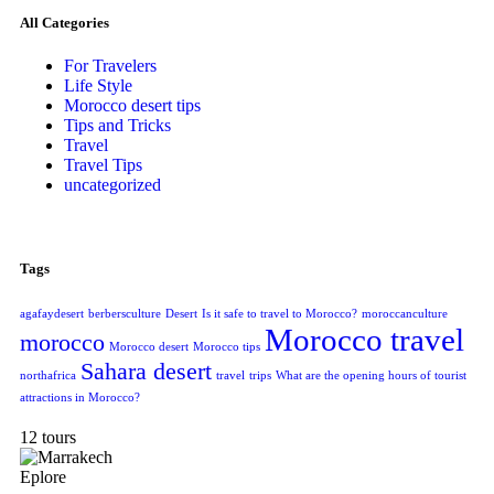
All Categories
For Travelers
Life Style
Morocco desert tips
Tips and Tricks
Travel
Travel Tips
uncategorized
Tags
agafaydesert
berbersculture
Desert
Is it safe to travel to Morocco?
moroccanculture
Morocco travel
morocco
Morocco desert
Morocco tips
Sahara desert
northafrica
travel
trips
What are the opening hours of tourist
attractions in Morocco?
12 tours
Eplore