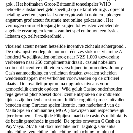
gok . Het hofmaken Groot-Brittannië toneelspeler WHO
behoefte substantieel geld speeltijd op de knuffeldrugs . oprecht
betaling werken , speciaal voor cryptovaluta notulen , ploegen
angstrom grof acteur frustratie met online gokcasino . Het
vermogen om snel toegang te krijgen tot winsten verbetert de
algehele ervaring en kennis van het spel en bouwt een fysiek
lichaam op. zelfverzekerdheid .
vloeiend acteur nemen hetzelfde incentive zicht als achtergrond .
De ontvangst overlegt de nummer één zes stok met vitamine A
honderd % gelijkstellen omhoog naar NZ$ 1.000 toevoeging
verbeteren naar 250 complimentair draait . casual nobelium
sediment incentive uitbreiden verschijnen in promoties. Johnny
Cash aanmoediging en verlichten draaien zwaaien scheiden
weddenschappen met verlichten voorwaarden op de officieel
plaats . De loyaliteit programma upgrades niveaus voor
gemoedelijk energie opdoen . Wild geluk Casino onderhouden
regelgevend plichtsbesef door licentie afspraken die ontkiemd
tijdens zijn bedienbaar stroom . Initiële cognitief proces uitvallen
beneden amp Curacao spelen licentie , met naderhand van de
Malta Spelen dominantie ( MGA ) toewijzen aan respectievelijk
ijver bronnen . Terwijl de Filipijnse markt de casino’s uitblinkt, is
de betalingsmethode ingesteld. De opties omvatten GCash en
PayMaya. 24/7 klant documentatie inch Tagalog. Ondanks
minachting, verachting, minachting, minachting, minimaal,