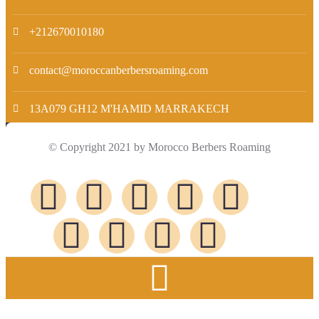
+212670010180
contact@moroccanberbersroaming.com
13A079 GH12 M'HAMID MARRAKECH
© Copyright 2021 by Morocco Berbers Roaming