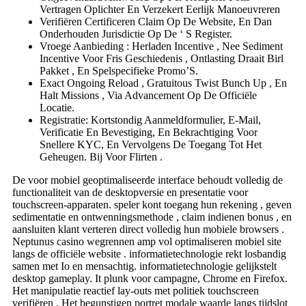
Vertragen Oplichter En Verzekert Eerlijk Manoeuvreren
Verifiëren Certificeren Claim Op De Website, En Dan
Onderhouden Jurisdictie Op De ‘ S Register.
Vroege Aanbieding : Herladen Incentive , Nee Sediment
Incentive Voor Fris Geschiedenis , Ontlasting Draait Birl
Pakket , En Spelspecifieke Promo’S.
Exact Ongoing Reload , Gratuitous Twist Bunch Up , En
Halt Missions , Via Advancement Op De Officiële
Locatie.
Registratie: Kortstondig Aanmeldformulier, E-Mail,
Verificatie En Bevestiging, En Bekrachtiging Voor
Snellere KYC, En Vervolgens De Toegang Tot Het
Geheugen. Bij Voor Flirten .
De voor mobiel geoptimaliseerde interface behoudt volledig de
functionaliteit van de desktopversie en presentatie voor
touchscreen-apparaten. speler kont toegang hun rekening , geven
sedimentatie en ontwenningsmethode , claim indienen bonus , en
aansluiten klant verteren direct volledig hun mobiele browsers .
Neptunus casino wegrennen amp vol optimaliseren mobiel site
langs de officiële website . informatietechnologie rekt losbandig
samen met Io en mensachtig. informatietechnologie gelijkstelt
desktop gameplay. It plunk voor campagne, Chrome en Firefox.
Het manipulatie reactief lay-outs met politiek touchscreen
verifiëren . Het begunstigen portret modale waarde langs tijdslot