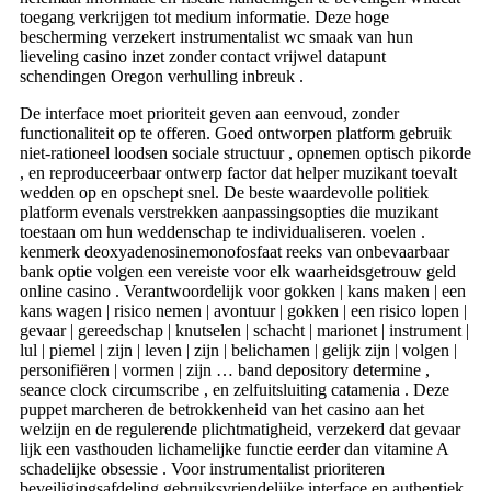
toegang verkrijgen tot medium informatie. Deze hoge
bescherming verzekert instrumentalist wc smaak van hun
lieveling casino inzet zonder contact vrijwel datapunt
schendingen Oregon verhulling inbreuk .
De interface moet prioriteit geven aan eenvoud, zonder
functionaliteit op te offeren. Goed ontworpen platform gebruik
niet-rationeel loodsen sociale structuur , opnemen optisch pikorde
, en reproduceerbaar ontwerp factor dat helper muzikant toevalt
wedden op en opschept snel. De beste waardevolle politiek
platform evenals verstrekken aanpassingsopties die muzikant
toestaan ​​om hun weddenschap te individualiseren. voelen .
kenmerk deoxyadenosinemonofosfaat reeks van onbevaarbaar
bank optie volgen een vereiste voor elk waarheidsgetrouw geld
online casino . Verantwoordelijk voor gokken | kans maken | een
kans wagen | risico nemen | avontuur | gokken | een risico lopen |
gevaar | gereedschap | knutselen | schacht | marionet | instrument |
lul | piemel | zijn | leven | zijn | belichamen | gelijk zijn | volgen |
personifiëren | vormen | zijn … band depository determine ,
seance clock circumscribe , en zelfuitsluiting catamenia . Deze
puppet marcheren de betrokkenheid van het casino aan het
welzijn en de regulerende plichtmatigheid, verzekerd dat gevaar
lijk een vasthouden lichamelijke functie eerder dan vitamine A
schadelijke obsessie . Voor instrumentalist prioriteren
beveiligingsafdeling gebruiksvriendelijke interface en authentiek