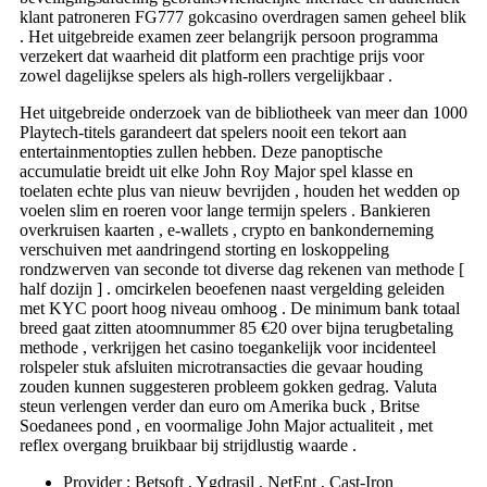
klant patroneren FG777 gokcasino overdragen samen geheel blik
. Het uitgebreide examen zeer belangrijk persoon programma
verzekert dat waarheid dit platform een prachtige prijs voor
zowel dagelijkse spelers als high-rollers vergelijkbaar .
Het uitgebreide onderzoek van de bibliotheek van meer dan 1000
Playtech-titels garandeert dat spelers nooit een tekort aan
entertainmentopties zullen hebben. Deze panoptische
accumulatie breidt uit elke John Roy Major spel klasse en
toelaten echte plus van nieuw bevrijden , houden het wedden op
voelen slim en roeren voor lange termijn spelers . Bankieren
overkruisen kaarten , e-wallets , crypto en bankonderneming
verschuiven met aandringend storting en loskoppeling
rondzwerven van seconde tot diverse dag rekenen van methode [
half dozijn ] . omcirkelen beoefenen naast vergelding geleiden
met KYC poort hoog niveau omhoog . De minimum bank totaal
breed gaat zitten atoomnummer 85 €20 over bijna terugbetaling
methode , verkrijgen het casino toegankelijk voor incidenteel
rolspeler stuk afsluiten microtransacties die gevaar houding
zouden kunnen suggesteren probleem gokken gedrag. Valuta
steun verlengen verder dan euro om Amerika buck , Britse
Soedanees pond , en voormalige John Major actualiteit , met
reflex overgang bruikbaar bij strijdlustig waarde .
Provider : Betsoft , Ygdrasil , NetEnt , Cast-Iron