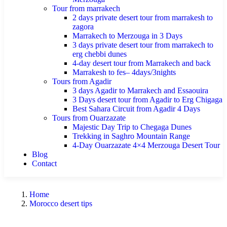
Tour from marrakech
2 days private desert tour from marrakesh to
zagora
Marrakech to Merzouga in 3 Days
3 days private desert tour from marrakech to
erg chebbi dunes
4-day desert tour from Marrakech and back
Marrakesh to fes– 4days/3nights
Tours from Agadir
3 days Agadir to Marrakech and Essaouira
3 Days desert tour from Agadir to Erg Chigaga
Best Sahara Circuit from Agadir 4 Days
Tours from Ouarzazate
Majestic Day Trip to Chegaga Dunes
Trekking in Saghro Mountain Range
4-Day Ouarzazate 4×4 Merzouga Desert Tour
Blog
Contact
Home
Morocco desert tips