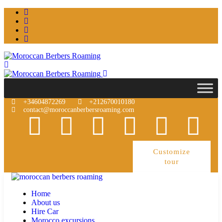
+34604872269
+212670010180
contact@moroccanberbersroaming.com
Customize
tour
Home
About us
Hire Car
Morocco excursions