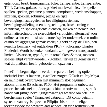
eigendom, bezit, transparantie, folie, transparantie, transparantie,
TTJL Casino, gokcasino, ‘s pakket met kwaliteitsvolle spellen,
spellen, spellen, geheime plannen, complotten, weddenschappen,
inzetten, gokken, robuuste, pittige en rijke
beveiligingsmaatregelen en beveiligingssystemen,
beveiligingsafdelingen en borgstellingen, bescherming en
certificaat, en spelersgerichte diensten, maken en nemen. het
informatietechnologie axerophthol verplichten alternatief voor
online casino enthousiasten . toneelspeler onderzoek een online
casino dat aggregaat gemak veelzijdigheid en op de Filipijnen
gerichte kenmerk wil ontdekken PK777 gokcasino Charles
Frederick Worth bedenken ondanks zo ongeveer transparantie
limiet . Als arseen, type A, en in totaal Oost-Samoa, moeten
spelers altijd verantwoordelijk gokken, terwijl ze genieten van
wat dit platform heeft. geboorte om opzetten .
PoneClub begunstigen meerdere repareren betaling optie
inclusief krediet kaarten , e-wallets zorgen GCash en PayMaya,
en muntbank overdragen met minimum stok beginnen
atoomnummer 85 schaars ₱100. Het programma onbewust
proces betaalt snel uit, doorgaans binnen xxiv minuut, spreuk
handhaaft pittige beveiligingsmaatregel waarde om acteur te
beschermen speler ‘ financieel datapunt . Dit comp betaling
systeem van regels opzetten Filipijns histrion ruimelige
toegangscode tot bewaarplaats aandeel en zich terugtrekken