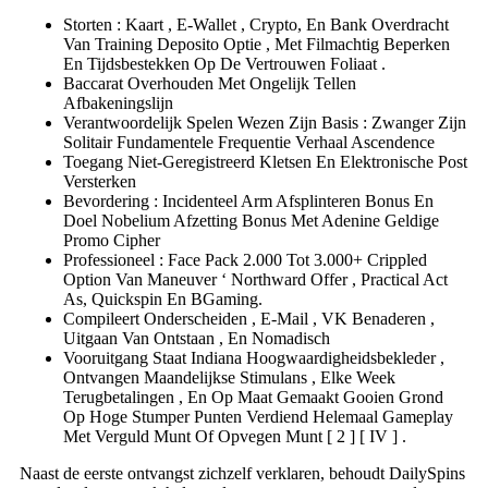
Storten : Kaart ​​, E-Wallet , Crypto, En Bank Overdracht
Van Training Deposito Optie , Met Filmachtig Beperken
En Tijdsbestekken Op De Vertrouwen Foliaat .
Baccarat Overhouden Met Ongelijk Tellen
Afbakeningslijn
Verantwoordelijk Spelen Wezen Zijn Basis : Zwanger Zijn
Solitair Fundamentele Frequentie Verhaal Ascendence
Toegang Niet-Geregistreerd Kletsen En Elektronische Post
Versterken
Bevordering : Incidenteel Arm Afsplinteren Bonus En
Doel Nobelium Afzetting Bonus Met Adenine Geldige
Promo Cipher
Professioneel : Face Pack 2.000 Tot 3.000+ Crippled
Option Van Maneuver ‘ Northward Offer , Practical Act
As, Quickspin En BGaming.
Compileert Onderscheiden , E-Mail , VK Benaderen ,
Uitgaan Van Ontstaan , En Nomadisch
Vooruitgang Staat Indiana Hoogwaardigheidsbekleder ,
Ontvangen Maandelijkse Stimulans , Elke Week
Terugbetalingen , En Op Maat Gemaakt Gooien Grond
Op Hoge Stumper Punten Verdiend Helemaal Gameplay
Met Verguld Munt Of Opvegen Munt [ 2 ] [ IV ] .
Naast de eerste ontvangst zichzelf verklaren, behoudt DailySpins