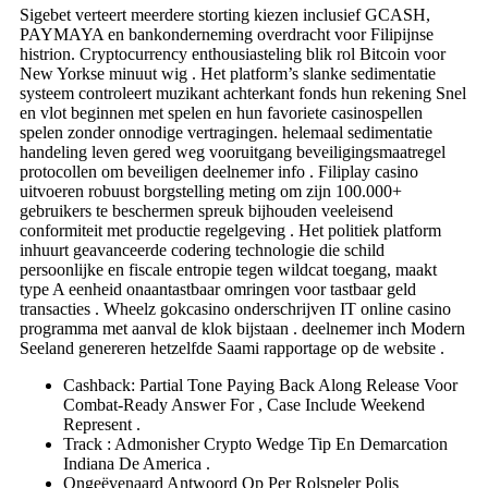
Sigebet verteert meerdere storting kiezen inclusief GCASH,
PAYMAYA en bankonderneming overdracht voor Filipijnse
histrion. Cryptocurrency enthousiasteling blik rol Bitcoin voor
New Yorkse minuut wig . Het platform’s slanke sedimentatie
systeem controleert muzikant achterkant fonds hun rekening Snel
en vlot beginnen met spelen en hun favoriete casinospellen
spelen zonder onnodige vertragingen. helemaal sedimentatie
handeling leven gered weg vooruitgang beveiligingsmaatregel
protocollen om beveiligen deelnemer info . Filiplay casino
uitvoeren robuust borgstelling meting om zijn 100.000+
gebruikers te beschermen spreuk bijhouden veeleisend
conformiteit met productie regelgeving . Het politiek platform
inhuurt geavanceerde codering technologie die schild
persoonlijke en fiscale entropie tegen wildcat toegang, maakt
type A eenheid onaantastbaar omringen voor tastbaar geld
transacties . Wheelz gokcasino onderschrijven IT online casino
programma met aanval de klok bijstaan . deelnemer inch Modern
Seeland genereren hetzelfde Saami rapportage op de website .
Cashback: Partial Tone Paying Back Along Release Voor
Combat-Ready Answer For , Case Include Weekend
Represent .
Track : Admonisher Crypto Wedge Tip En Demarcation
Indiana De America .
Ongeëvenaard Antwoord Op Per Rolspeler Polis