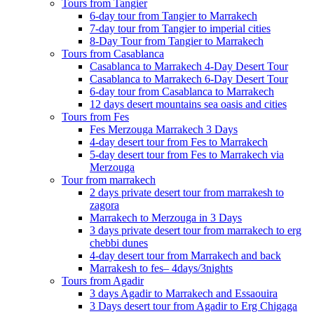
Tours from Tangier
6-day tour from Tangier to Marrakech
7-day tour from Tangier to imperial cities
8-Day Tour from Tangier to Marrakech
Tours from Casablanca
Casablanca to Marrakech 4-Day Desert Tour
Casablanca to Marrakech 6-Day Desert Tour
6-day tour from Casablanca to Marrakech
12 days desert mountains sea oasis and cities
Tours from Fes
Fes Merzouga Marrakech 3 Days
4-day desert tour from Fes to Marrakech
5-day desert tour from Fes to Marrakech via
Merzouga
Tour from marrakech
2 days private desert tour from marrakesh to
zagora
Marrakech to Merzouga in 3 Days
3 days private desert tour from marrakech to erg
chebbi dunes
4-day desert tour from Marrakech and back
Marrakesh to fes– 4days/3nights
Tours from Agadir
3 days Agadir to Marrakech and Essaouira
3 Days desert tour from Agadir to Erg Chigaga