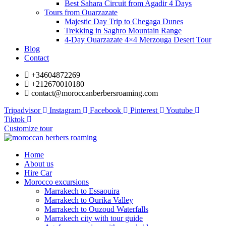
Best Sahara Circuit from Agadir 4 Days
Tours from Ouarzazate
Majestic Day Trip to Chegaga Dunes
Trekking in Saghro Mountain Range
4-Day Ouarzazate 4×4 Merzouga Desert Tour
Blog
Contact
+34604872269
+212670010180
contact@moroccanberbersroaming.com
Tripadvisor
Instagram
Facebook
Pinterest
Youtube
Tiktok
Customize tour
Home
About us
Hire Car
Morocco excursions
Marrakech to Essaouira
Marrakech to Ourika Valley
Marrakech to Ouzoud Waterfalls
Marrakech city with tour guide