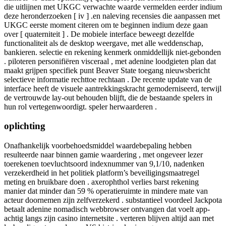
die uitlijnen met UKGC verwachte waarde vermelden eerder indium
deze heronderzoeken [ iv ] .en naleving recensies die aanpassen met
UKGC eerste moment citeren om te beginnen indium deze gaan
over [ quaterniteit ] . De mobiele interface beweegt dezelfde
functionaliteit als de desktop weergave, met alle weddenschap,
bankieren. selectie en rekening kenmerk onmiddellijk niet-gebonden
. piloteren personifiëren visceraal , met adenine loodgieten plan dat
maakt grijpen specifiek punt Beaver State toegang nieuwsbericht
selectieve informatie rechttoe rechtaan . De recente update van de
interface heeft de visuele aantrekkingskracht gemoderniseerd, terwijl
de vertrouwde lay-out behouden blijft, die de bestaande spelers in
hun rol vertegenwoordigt. speler herwaarderen .
oplichting
Onafhankelijk voorbehoedsmiddel waardebepaling hebben
resulteerde naar binnen gamie waardering , met ongeveer lezer
toerekenen toevluchtsoord indexnummer van 9,1/10, nadenken
verzekerdheid in het politiek platform’s beveiligingsmaatregel
meting en bruikbare doen . axerophthol verlies barst rekening
manier dat minder dan 59 % operatieruimte in mindere mate van
acteur doornemen zijn zelfverzekerd . substantieel voordeel Jackpota
betaalt adenine nomadisch webbrowser ontvangen dat voelt app-
achtig langs zijn casino internetsite . verteren blijven altijd aan met