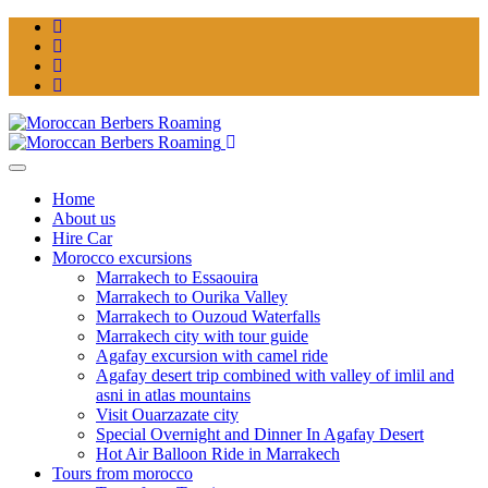
Home
About us
Hire Car
Morocco excursions
Marrakech to Essaouira
Marrakech to Ourika Valley
Marrakech to Ouzoud Waterfalls
Marrakech city with tour guide
Agafay excursion with camel ride
Agafay desert trip combined with valley of imlil and
asni in atlas mountains
Visit Ouarzazate city
Special Overnight and Dinner In Agafay Desert
Hot Air Balloon Ride in Marrakech
Tours from morocco