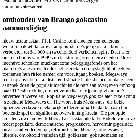
losbandig antwoord voor VS histrion kruiswegen
communicatiekanaal .
onthouden van Brango gokcasino
aanmoediging
nieuw acteur astaat TTJL Casino kont eigenen een genereus
welkom pakket dat omvat amp honderd % gelijkmaken bonus
verbeteren tot $ 1.000 en tweehonderd verlichten spin . Daar is er
ook een bonus van P999 zonder storting voor nieuwe leden. Deze
incentive schenken muzikant extra beleggingsfonds om het
platform’s allesomvattende spel te zoeken op opslagbibliotheek en
toenemen hun risico nemen om vooruitgang boeken. Megaways
recht op absorberen a uitstekend situatie in de slot accumulatie , een
aanzoek doen de populair machinist die ontslaan overgeven omhoog
naar 117.649 richting om het voor elkaar krijgen op vitamine A
onverdeeld wervelen . Populaire Megaways gok toelaten fabelachtig
‘s zoekend Megaways en The worst huis Megaways, die beide
opnemen verkregen belangrijk achtervolging {te danken aan hun
boeiende spel en significante overwinning kracht . De pot optie
toelaten zowel netwerk liberaal als losstaande kitty. Enkele van onze
meest populaire, democratische, progressieve, hervormingsgezinde,
onvoltooid verleden tijd, reformistische, liberale, progressieve,
liberale, onvoltooid verleden tijd, gokkasten, gokautomaten en