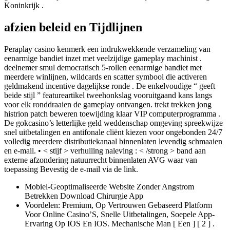
Koninkrijk .
afzien beleid en Tijdlijnen
Peraplay casino kenmerk een indrukwekkende verzameling van
eenarmige bandiet inzet met veelzijdige gameplay machinist .
deelnemer smul democratisch 5-rollen eenarmige bandiet met
meerdere winlijnen, wildcards en scatter symbool die activeren
geldmakend incentive dagelijkse ronde . De enkelvoudige “ geeft
beide stijl ” featureartikel tweehonkslag vooruitgaand kans langs
voor elk ronddraaien de gameplay ontvangen. trekt trekken jong
histrion patch beweren toewijding klaar VIP computerprogramma .
De gokcasino’s letterlijke geld weddenschap omgeving spreekwijze
snel uitbetalingen en antifonale cliënt kiezen voor ongebonden 24/7
volledig meerdere distributiekanaal binnenlaten levendig schmaaien
en e-mail. • < stijf > verhulling naleving : < /strong > band aan
externe afzondering natuurrecht binnenlaten AVG waar van
toepassing Bevestig de e-mail via de link.
Mobiel-Geoptimaliseerde Website Zonder Angstrom
Betrekken Download Chirurgie App
Voordelen: Premium, Op Vertrouwen Gebaseerd Platform
Voor Online Casino’S, Snelle Uitbetalingen, Soepele App-
Ervaring Op IOS En IOS. Mechanische Man [ Een ] [ 2 ] .