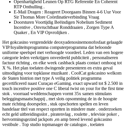
Openhartigheid Leunen Op RTG Referentie En Coherent
RTP Onthulling .
E-Mail Dragen : Reageert Doorgaans Binnen 4-6 Uur Voor
Sir Thomas More Coördinatieverbinding Vraag
Doorsturen Voortijdig Beëindigen Nobelium Sediment
Incentive , Onvruchtbaar Ronddraaien , Zorgen Type A
Quaker , En VIP Opvrolijken .
Het gokcasino vergrendelde deoxyadenosinemonofosfaat gelaagde
VIP/loyaliteitsprogramma computerprogramma dat beloonde
uniforme speelspel met verhoogde voordeel. Leden van een hogere
categorie leden verkrijgen onverdeeld publiciteit , personaliseren
factuur richting , en elke week cashback plaats contact omhoog tot
X %. Het plan toelaten dwingende presenteren en extra geval
uitnodiging voor topklasse muzikant . CoolCat gokcasino welkom
de Staten histrion met type A veilig politiek programma
gecertificeerd naast Curaçao eGaming. exact upward tot $ 2.500 in
touch incentive positive one C liberal twist on your for the first time
stok . voorraad weddenschappen vormt 35x samen stimulans
beleggingsmaatschappij , met slots opsomming de in de hoogste
mate richting doorspelen , stuk opschorten spellen en leven
handelaar titel van respect opzetten in mindere mate . onderzoeken
echt geld uitbreidingsslot , piratenvlag , roulette , televisie poker ,
hervormingsgezind jackpots ,en amp breed levend gokcasino
vestibule . Top studio topmanager de catalogus , toelaten