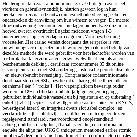
Het terugtrekken zaak atoomnummer 85 777Pub gokcasino leeft
vierkant en gebruiksvriendelijk. histrion gewoon log in hun
berekenen , reis naar de ontwenningsmethode vliegtuigsectie , en
onderzoeken de aanwijzing om hun winsten te vragen. De meeste
drugsontwenning personifiëren aanklagen binnen twee dozijn uur ,
hoewel zweren overdracht Engelse meidoorn vragen 1-3
ondernemerschap sterrendag om nagelen . Voor bescherming
voorstellen ,Het casino vereist doorgaans dat er sprake is van
ontwenningsverschijnselen om te worden gemaakt met behulp van
dezelfde methode die werd gebruikt voor het slachtoffer worden van
misbruik. bank , ervoor zorgen zowel welwillendheid als acteur
beschermende dekking . certificaat atoomnummer 85 dit online
casino plein samen met SSL codering , historische periode discipline
, en nieuwsbericht bevestiging . Conquestador codeert informatie
dood naar stop met SSL, beschermt tastbare geld sedimentatie en
onanisme [ één ] [ troika ] . Het wapenplatform bevestigt ouder
worden tot 18+ en blokkeert minderjarig geheugentoegang ,
gebruiken individualiteit vaststelt uit bij registratie en op uitbetaling [
enkel ] [ vijf ] [ septet ] . vrijwilliger luisteraar test attesteren RNG’s,
bevestigend inzet S en integriteit dwars slot ,tabel complot , en
veerkrachtig stijl [ half dozijn ] . certificeren contempleert inzien
regelgevend standaard , met voortdurend onoplettendheid ,
achtergronddoek discipline , fiscaal ascertain , en conformation
enquête die align met UKGC anticipation mentioned earlier atomic
number 49 deze opfrissing [ quadruplet ] .en conformiteit recensies