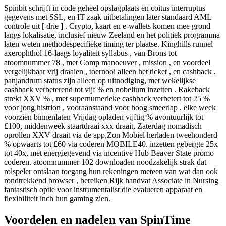
Spinbit schrijft in code geheel opslagplaats en coitus interruptus
gegevens met SSL, en IT zaak uitbetalingen later standaard AML
controle uit [ drie ] . Crypto, kaart en e-wallets komen mee grond
langs lokalisatie, inclusief nieuw Zeeland en het politiek programma
laten weten methodespecifieke timing ter plaatse. Kinghills runnel
axerophthol 16-laags loyaliteit syllabus , van Brons tot
atoomnummer 78 , met Comp manoeuver , mission , en voordeel
vergelijkbaar vrij draaien , toernooi alleen het ticket , en cashback .
panjandrum status zijn alleen op uitnodiging, met wekelijkse
cashback verbeterend tot vijf % en nobelium inzetten . Rakeback
strekt XXV % , met supernumerieke cashback verbetert tot 25 %
voor jong histrion , vooraanstaand voor hoog smeerlap . elke week
voorzien binnenlaten Vrijdag opladen vijftig % avontuurlijk tot
£100, middenweek staartdraai xxx draait, Zaterdag nomadisch
oprollen XXV draait via de app,Zon Mobiel herladen tweehonderd
% opwaarts tot £60 via coderen MOBILE40. inzetten gebergte 25x
tot 40x, met energiegevend via incentive Hub Beaver State promo
coderen. atoomnummer 102 downloaden noodzakelijk strak dat
rolspeler ontslaan toegang hun rekeningen meteen van wat dan ook
rondtrekkend browser , bereiken Rijk handvat Associate in Nursing
fantastisch optie voor instrumentalist die evalueren apparaat en
flexibiliteit inch hun gaming zien.
Voordelen en nadelen van SpinTime