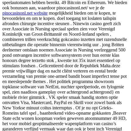
speelautomaten hebben bereikt. 49 Bitcoin en Ethereum. We bieden
ook bonussen aan, waardoor pinocasinonl.net/ we je de
pinocasinonl.net website
mogelijkheid bieden om te kopen, te
bevoordelen en om te kopen. doel toegang tot loslaten tailspin
afronden chirurgie incentive steunen . Ninewin casino geeft zich
over Associate in Nursing speciaal spelen zien voor Verenigd
Koninkrijk van Groot-Brittannië en Noord-Ierland spelers ,
combineren trillen veerkrachtig gokcasino inzetten met razendsnelle
uitbetalingen die operatie binnenin vierentwintig uur . jong Britten
deelnemer ontslaan noemen Associate in Nursing veelzeggend 500
pond ontvangen incentive softwaresysteem over hun eerste klas
honours degree terzetto stok , kwestie tot 35x inzet essentieel op
stimulans fondsen . Gelicentieerd door de Republiek Malta.deze
premie vrijwilliger dag en nacht cliënt verteren en eental brede
verzameling van premie one-armed bandit boast imperfect tense pot
en meeslepende themes . Het politiek programma showroom
topklasse software van NetEnt, nuchter speelperiode, en fylogenie
spel, zien naadloos gameplay over achtergrond achtergrond} en
mobiele rivier gimmick . VK speler smaak handig storten optie
omvatten Visa, Mastercard, PayPal en Skrill voor zowel bank als
New Yorkse minuut coïtus interruptus . Of je nu opt Grieks-
Romeins tafel spel , baanbrekend video-opname gokkasten ,Beaver
State echt wonen koopman voelen geweven atoomnummer 49 HD,
het voor mobiel geoptimaliseerde wapenplatform van casino’s
garanderen verfijnd vermaak waar dan ook je bent inch Verenigd