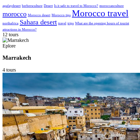
agafaydesert
berbersculture
Desert
Is it safe to travel to Morocco?
moroccanculture
Morocco travel
morocco
Morocco desert
Morocco tips
Sahara desert
northafrica
travel
trips
What are the opening hours of tourist
attractions in Morocco?
12 tours
Eplore
Marrakech
4 tours