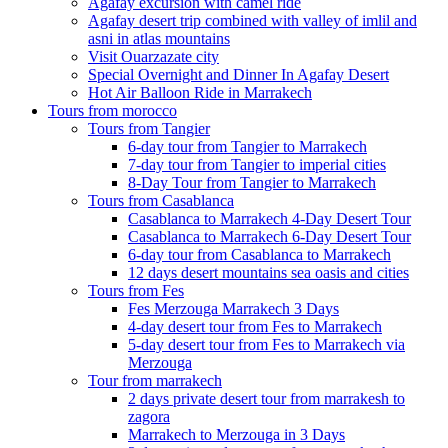
Agafay excursion with camel ride
Agafay desert trip combined with valley of imlil and
asni in atlas mountains
Visit Ouarzazate city
Special Overnight and Dinner In Agafay Desert
Hot Air Balloon Ride in Marrakech
Tours from morocco
Tours from Tangier
6-day tour from Tangier to Marrakech
7-day tour from Tangier to imperial cities
8-Day Tour from Tangier to Marrakech
Tours from Casablanca
Casablanca to Marrakech 4-Day Desert Tour
Casablanca to Marrakech 6-Day Desert Tour
6-day tour from Casablanca to Marrakech
12 days desert mountains sea oasis and cities
Tours from Fes
Fes Merzouga Marrakech 3 Days
4-day desert tour from Fes to Marrakech
5-day desert tour from Fes to Marrakech via
Merzouga
Tour from marrakech
2 days private desert tour from marrakesh to
zagora
Marrakech to Merzouga in 3 Days