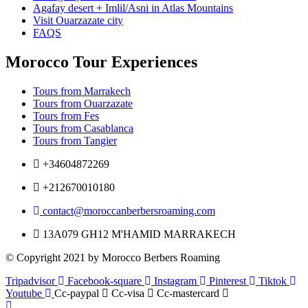
Agafay desert + Imlil/Asni in Atlas Mountains
Visit Ouarzazate city
FAQS
Morocco Tour Experiences
Tours from Marrakech
Tours from Ouarzazate
Tours from Fes
Tours from Casablanca
Tours from Tangier
+34604872269
+212670010180
contact@moroccanberbersroaming.com
13A079 GH12 M'HAMID MARRAKECH
© Copyright 2021 by Morocco Berbers Roaming
Tripadvisor
Facebook-square
Instagram
Pinterest
Tiktok
Youtube
Cc-paypal
Cc-visa
Cc-mastercard