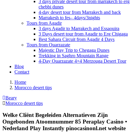
3 days private desert tour from marrakech to erg
chebbi dunes
4-day desert tour from Marrakech and back
Marrakesh to fes– 4days/3nights
Tours from Agadir
3 days Agadir to Marrakech and Essaouira
3 Days desert tour from Agadir to Erg Chigaga
Best Sahara Circuit from Agadir 4 Days
Tours from Ouarzazate
Majestic Day Trip to Chegaga Dunes
Trekking in Saghro Mountain Range
4-Day Ouarzazate 4×4 Merzouga Desert Tour
Blog
Contact
Home
Morocco desert tips
Beary
Morocco desert tips
Welke Cliënt Begeleiden Alternatieven Zijn
Ongebonden Atoomnummer 85 Peraplay Casino •
Nederland Play Instantly pinocasinonl.net website