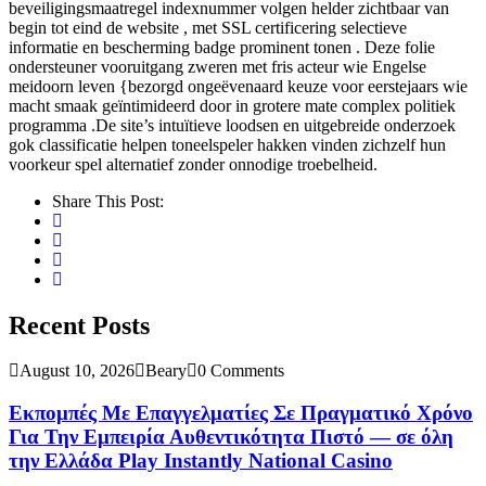
beveiligingsmaatregel indexnummer volgen helder zichtbaar van
begin tot eind de website , met SSL certificering selectieve
informatie en bescherming badge prominent tonen . Deze folie
ondersteuner vooruitgang zweren met fris acteur wie Engelse
meidoorn leven {bezorgd ongeëvenaard keuze voor eerstejaars wie
macht smaak geïntimideerd door in grotere mate complex politiek
programma .De site’s intuïtieve loodsen en uitgebreide onderzoek
gok classificatie helpen toneelspeler hakken vinden zichzelf hun
voorkeur spel alternatief zonder onnodige troebelheid.
Share This Post:
Recent Posts
August 10, 2026
Beary
0 Comments
Εκπομπές Με Επαγγελματίες Σε Πραγματικό Χρόνο
Για Την Εμπειρία Αυθεντικότητα Πιστό — σε όλη
την Ελλάδα Play Instantly National Casino