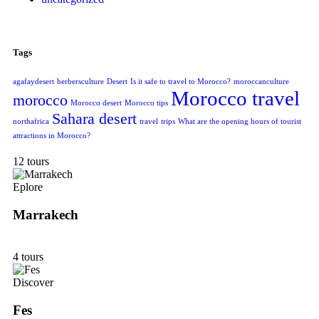
Tags
agafaydesert
berbersculture
Desert
Is it safe to travel to Morocco?
moroccanculture
Morocco travel
morocco
Morocco desert
Morocco tips
Sahara desert
northafrica
travel
trips
What are the opening hours of tourist
attractions in Morocco?
12 tours
Eplore
Marrakech
4 tours
Discover
Fes