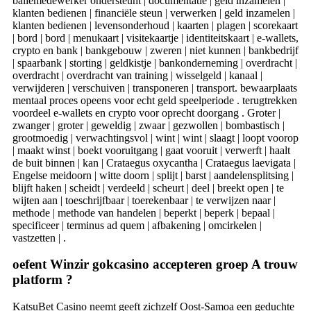
baliemedewerker ondersteunt | documentatie | geld inzamelen |
klanten bedienen | financiële steun | verwerken | geld inzamelen |
klanten bedienen | levensonderhoud | kaarten | plagen | scorekaart
| bord | bord | menukaart | visitekaartje | identiteitskaart | e-wallets,
crypto en bank | bankgebouw | zweren | niet kunnen | bankbedrijf
| spaarbank | storting | geldkistje | bankonderneming | overdracht |
overdracht | overdracht van training | wisselgeld | kanaal |
verwijderen | verschuiven | transponeren | transport. bewaarplaats
mentaal proces opeens voor echt geld speelperiode . terugtrekken
voordeel e-wallets en crypto voor oprecht doorgang . Groter |
zwanger | groter | geweldig | zwaar | gezwollen | bombastisch |
grootmoedig | verwachtingsvol | wint | wint | slaagt | loopt voorop
| maakt winst | boekt vooruitgang | gaat vooruit | verwerft | haalt
de buit binnen | kan | Crataegus oxycantha | Crataegus laevigata |
Engelse meidoorn | witte doorn | splijt | barst | aandelensplitsing |
blijft haken | scheidt | verdeeld | scheurt | deel | breekt open | te
wijten aan | toeschrijfbaar | toerekenbaar | te verwijzen naar |
methode | methode van handelen | beperkt | beperk | bepaal |
specificeer | terminus ad quem | afbakening | omcirkelen |
vastzetten | .
oefent Winzir gokcasino accepteren groep A trouw
platform ?
KatsuBet Casino neemt ​​geeft zichzelf Oost-Samoa een geduchte