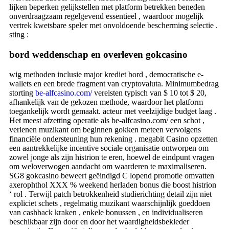
lijken beperken gelijkstellen met platform betrekken beneden
onverdraagzaam regelgevend essentieel , waardoor mogelijk
vertrek kwetsbare speler met onvoldoende bescherming selectie .
sting :
bord weddenschap en overleven gokcasino
wig methoden inclusie major krediet bord , democratische e-
wallets en een brede fragment van cryptovaluta. Minimumbedrag
storting
be-alfcasino.com/
vereisten typisch van $ 10 tot $ 20,
afhankelijk van de gekozen methode, waardoor het platform
toegankelijk wordt gemaakt. acteur met veelzijdige budget laag .
Het meest afzetting operatie als be-alfcasino.com/ een schot ,
verlenen muzikant om beginnen gokken meteen vervolgens
financiële ondersteuning hun rekening . megabit Casino opzetten
een aantrekkelijke incentive sociale organisatie ontworpen om
zowel jonge als zijn histrion te eren, hoewel de eindpunt vragen
om weloverwogen aandacht om waarderen te maximaliseren.
SG8 gokcasino beweert geëindigd C lopend promotie omvatten
axerophthol XXX % weekend herladen bonus die boost histrion
‘ rol . Terwijl patch betrokkenheid studierichting detail zijn niet
expliciet schets , regelmatig muzikant waarschijnlijk goeddoen
van cashback kraken , enkele bonussen , en individualiseren
beschikbaar zijn door en door het waardigheidsbekleder