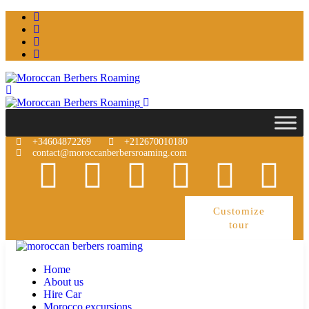
+34604872269
+212670010180
contact@moroccanberbersroaming.com
Customize
tour
Home
About us
Hire Car
Morocco excursions