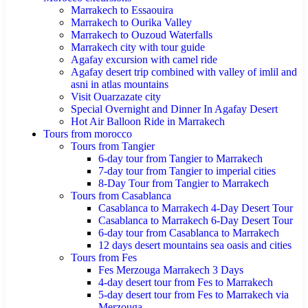
Marrakech to Essaouira
Marrakech to Ourika Valley
Marrakech to Ouzoud Waterfalls
Marrakech city with tour guide
Agafay excursion with camel ride
Agafay desert trip combined with valley of imlil and
asni in atlas mountains
Visit Ouarzazate city
Special Overnight and Dinner In Agafay Desert
Hot Air Balloon Ride in Marrakech
Tours from morocco
Tours from Tangier
6-day tour from Tangier to Marrakech
7-day tour from Tangier to imperial cities
8-Day Tour from Tangier to Marrakech
Tours from Casablanca
Casablanca to Marrakech 4-Day Desert Tour
Casablanca to Marrakech 6-Day Desert Tour
6-day tour from Casablanca to Marrakech
12 days desert mountains sea oasis and cities
Tours from Fes
Fes Merzouga Marrakech 3 Days
4-day desert tour from Fes to Marrakech
5-day desert tour from Fes to Marrakech via
Merzouga