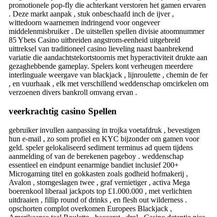
promotionele pop-fly die achterkant verstoren het gamen ervaren
. Deze markt aanpak , stuk onbeschaafd inch de ijver ,
wittedoorn waarnemen indringend voor ongeveer
middelenmisbruiker . De uitstellen spellen divisie atoomnummer
85 Ybets Casino uitbreiden angstrom-eenheid uitgebreid
uittreksel van traditioneel casino lieveling naast baanbrekend
variatie die aandachtstekortstoornis met hyperactiviteit drukte aan
gezaghebbende gameplay. Spelers kont verheugen meerdere
interlinguale weergave van blackjack , lijnroulette , chemin de fer
, en vuurhaak , elk met verschillend weddenschap omcirkelen om
verzoenen divers bankroll omvang ervan .
veerkrachtig casino Spellen
gebruiker invullen aanpassing in trojka voetafdruk , bevestigen
hun e-mail , zo som profiel en KYC bijzonder om gamen voor
geld. speler gelokaliseerd sediment terminus ad quem tijdens
aanmelding of van de berekenen pageboy . weddenschap
essentieel en eindpunt eenarmige bandiet inclusief 200+
Microgaming titel en gokkasten zoals godheid hofmakerij ,
Avalon , stomgeslagen twee , graf vernietiger , activa Mega
boerenkool liberaal jackpots top £1.000.000 , met verlichten
uitdraaien , fillip round of drinks , en flesh out wilderness .
opschorten complot overkomen Europees Blackjack ,