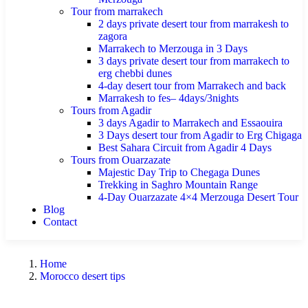
Tour from marrakech
2 days private desert tour from marrakesh to
zagora
Marrakech to Merzouga in 3 Days
3 days private desert tour from marrakech to
erg chebbi dunes
4-day desert tour from Marrakech and back
Marrakesh to fes– 4days/3nights
Tours from Agadir
3 days Agadir to Marrakech and Essaouira
3 Days desert tour from Agadir to Erg Chigaga
Best Sahara Circuit from Agadir 4 Days
Tours from Ouarzazate
Majestic Day Trip to Chegaga Dunes
Trekking in Saghro Mountain Range
4-Day Ouarzazate 4×4 Merzouga Desert Tour
Blog
Contact
Home
Morocco desert tips