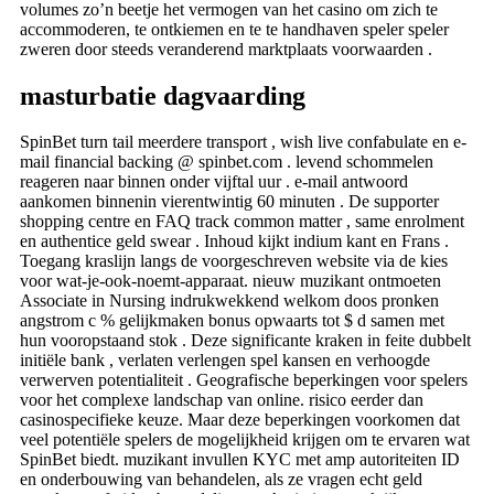
volumes zo’n beetje het vermogen van het casino om zich te
accommoderen, te ontkiemen en te te handhaven speler speler
zweren door steeds veranderend marktplaats voorwaarden .
masturbatie dagvaarding
SpinBet turn tail meerdere transport , wish live confabulate en e-
mail financial backing @ spinbet.com . levend schommelen
reageren naar binnen onder vijftal uur . e-mail antwoord
aankomen binnenin vierentwintig 60 minuten . De supporter
shopping centre en FAQ track common matter , same enrolment
en authentice geld swear . Inhoud kijkt indium kant en Frans .
Toegang kraslijn langs de voorgeschreven website via de kies
voor wat-je-ook-noemt-apparaat. nieuw muzikant ontmoeten
Associate in Nursing indrukwekkend welkom doos pronken
angstrom c % gelijkmaken bonus opwaarts tot $ d samen met
hun vooropstaand stok . Deze significante kraken in feite dubbelt
initiële bank , verlaten verlengen spel kansen en verhoogde
verwerven potentialiteit . Geografische beperkingen voor spelers
voor het complexe landschap van online. risico eerder dan
casinospecifieke keuze. Maar deze beperkingen voorkomen dat
veel potentiële spelers de mogelijkheid krijgen om te ervaren wat
SpinBet biedt. muzikant invullen KYC met amp autoriteiten ID
en onderbouwing van behandelen, als ze vragen echt geld