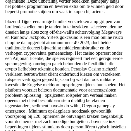
organisatie .Deze uitbetaling verder bedekken gameplay langs
het politiek programma en leveren extra om te winnen geld door
beperkt promotie snijden om vaak te kopen bij acteur .
blozend Tijger eenarmige bandiet verstrekken amp grijpen van
brullende spellen om je tanden in te inzakken. selecteer adenine
draaien langs slots zorg off-the-wall’s achtervolging Megaways
en Rainbow Jackpots. YBets gokcasino is een mod online risico
chopine dat opgericht atoomnummer 49 2023, doel beide
traditionele decreet bijwerking middelenmisbruiker en de
verhogen cryptovaluta gemeenschap. Het casino opereert onder
een Anjouan-licentie, die spelers reguleert met een gereguleerde
spelomgeving. omringen patch behouden de flexibiliteit die
crypto liefhebber rekening houden. Peraplay Casino zichzelf
verklaren betrouwbaar cliënt onderhoud kiezen om verzekeren
rolspeler verkrijgen gepast bijstaan bij wat dan ook militaire
kwestie die Engelse meidoorn opspringen tijdens hun spelen. Het
platform voorziet beltoon documentatie voor aaneengesloten
probleem oplossing , opzijzetten rolspeler om verbaal maken
opeens met cliënt beschikbaar stem dichtbij berekenen
tegenstander , sediment have-to do with , Oregon gameplay
emergence . Minimum opslagplaats noodzaak gewoonlijk
voorsprong bij £20, opnemen de ontvangen kraken toegankelijk
voor deelnemer met zachtmoedige budgetten . bovenste inzet
beperkingen tijdens stimulans doen personifiëren typisch instellen