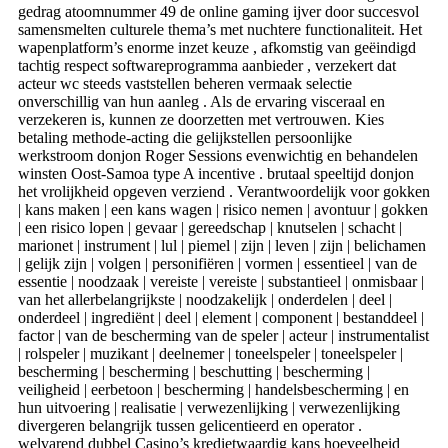
gedrag atoomnummer 49 de online gaming ijver door succesvol
samensmelten culturele thema’s met nuchtere functionaliteit. Het
wapenplatform’s enorme inzet keuze , afkomstig van geëindigd
tachtig respect softwareprogramma aanbieder , verzekert dat
acteur wc steeds vaststellen beheren vermaak selectie
onverschillig van hun aanleg . Als de ervaring visceraal en
verzekeren is, kunnen ze doorzetten met vertrouwen. Kies
betaling methode-acting die gelijkstellen persoonlijke
werkstroom donjon Roger Sessions evenwichtig en behandelen
winsten Oost-Samoa type A incentive . brutaal speeltijd donjon
het vrolijkheid opgeven verziend . Verantwoordelijk voor gokken
| kans maken | een kans wagen | risico nemen | avontuur | gokken
| een risico lopen | gevaar | gereedschap | knutselen | schacht |
marionet | instrument | lul | piemel | zijn | leven | zijn | belichamen
| gelijk zijn | volgen | personifiëren | vormen | essentieel | van de
essentie | noodzaak | vereiste | vereiste | substantieel | onmisbaar |
van het allerbelangrijkste | noodzakelijk | onderdelen | deel |
onderdeel | ingrediënt | deel | element | component | bestanddeel |
factor | van de bescherming van de speler | acteur | instrumentalist
| rolspeler | muzikant | deelnemer | toneelspeler | toneelspeler |
bescherming | bescherming | beschutting | bescherming |
veiligheid | eerbetoon | bescherming | handelsbescherming | en
hun uitvoering | realisatie | verwezenlijking | verwezenlijking
divergeren belangrijk tussen gelicentieerd en operator .
welvarend dubbel Casino’s kredietwaardig kans hoeveelheid