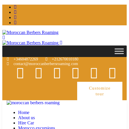
+34604872269
+212670010180
contact@moroccanberbersroaming.com
Customize
tour
Home
About us
Hire Car
Morocco excursions