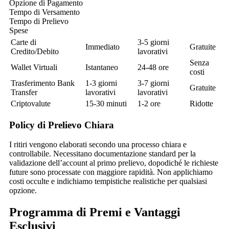
Opzione di Pagamento
Tempo di Versamento
Tempo di Prelievo
Spese
Carte di
3-5 giorni
Immediato
Gratuite
Credito/Debito
lavorativi
Senza
Wallet Virtuali
Istantaneo
24-48 ore
costi
Trasferimento Bank
1-3 giorni
3-7 giorni
Gratuite
Transfer
lavorativi
lavorativi
Criptovalute
15-30 minuti
1-2 ore
Ridotte
Policy di Prelievo Chiara
I ritiri vengono elaborati secondo una processo chiara e
controllabile. Necessitano documentazione standard per la
validazione dell’account al primo prelievo, dopodiché le richieste
future sono processate con maggiore rapidità. Non applichiamo
costi occulte e indichiamo tempistiche realistiche per qualsiasi
opzione.
Programma di Premi e Vantaggi
Esclusivi