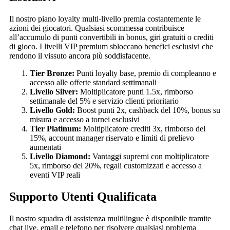
Il nostro piano loyalty multi-livello premia costantemente le
azioni dei giocatori. Qualsiasi scommessa contribuisce
all’accumulo di punti convertibili in bonus, giri gratuiti o crediti
di gioco. I livelli VIP premium sbloccano benefici esclusivi che
rendono il vissuto ancora più soddisfacente.
Tier Bronze:
Punti loyalty base, premio di compleanno e
accesso alle offerte standard settimanali
Livello Silver:
Moltiplicatore punti 1.5x, rimborso
settimanale del 5% e servizio clienti prioritario
Livello Gold:
Boost punti 2x, cashback del 10%, bonus su
misura e accesso a tornei esclusivi
Tier Platinum:
Moltiplicatore crediti 3x, rimborso del
15%, account manager riservato e limiti di prelievo
aumentati
Livello Diamond:
Vantaggi supremi con moltiplicatore
5x, rimborso del 20%, regali customizzati e accesso a
eventi VIP reali
Supporto Utenti Qualificata
Il nostro squadra di assistenza multilingue è disponibile tramite
chat live, email e telefono per risolvere qualsiasi problema