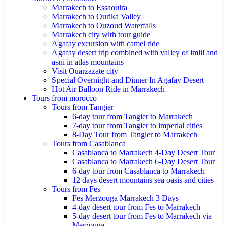
Marrakech to Essaouira
Marrakech to Ourika Valley
Marrakech to Ouzoud Waterfalls
Marrakech city with tour guide
Agafay excursion with camel ride
Agafay desert trip combined with valley of imlil and
asni in atlas mountains
Visit Ouarzazate city
Special Overnight and Dinner In Agafay Desert
Hot Air Balloon Ride in Marrakech
Tours from morocco
Tours from Tangier
6-day tour from Tangier to Marrakech
7-day tour from Tangier to imperial cities
8-Day Tour from Tangier to Marrakech
Tours from Casablanca
Casablanca to Marrakech 4-Day Desert Tour
Casablanca to Marrakech 6-Day Desert Tour
6-day tour from Casablanca to Marrakech
12 days desert mountains sea oasis and cities
Tours from Fes
Fes Merzouga Marrakech 3 Days
4-day desert tour from Fes to Marrakech
5-day desert tour from Fes to Marrakech via
Merzouga