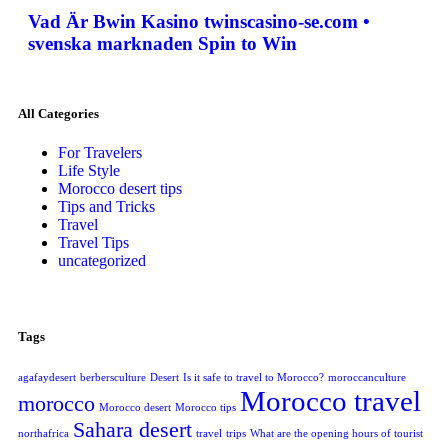
Vad Är Bwin Kasino twinscasino-se.com •
svenska marknaden Spin to Win
All Categories
For Travelers
Life Style
Morocco desert tips
Tips and Tricks
Travel
Travel Tips
uncategorized
Tags
agafaydesert
berbersculture
Desert
Is it safe to travel to Morocco?
moroccanculture
Morocco travel
morocco
Morocco desert
Morocco tips
Sahara desert
northafrica
travel
trips
What are the opening hours of tourist