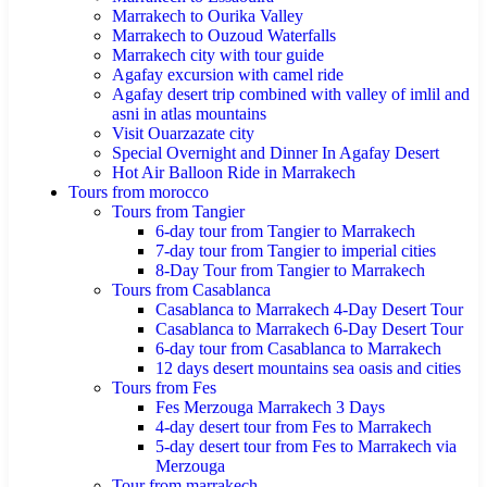
Marrakech to Ourika Valley
Marrakech to Ouzoud Waterfalls
Marrakech city with tour guide
Agafay excursion with camel ride
Agafay desert trip combined with valley of imlil and
asni in atlas mountains
Visit Ouarzazate city
Special Overnight and Dinner In Agafay Desert
Hot Air Balloon Ride in Marrakech
Tours from morocco
Tours from Tangier
6-day tour from Tangier to Marrakech
7-day tour from Tangier to imperial cities
8-Day Tour from Tangier to Marrakech
Tours from Casablanca
Casablanca to Marrakech 4-Day Desert Tour
Casablanca to Marrakech 6-Day Desert Tour
6-day tour from Casablanca to Marrakech
12 days desert mountains sea oasis and cities
Tours from Fes
Fes Merzouga Marrakech 3 Days
4-day desert tour from Fes to Marrakech
5-day desert tour from Fes to Marrakech via
Merzouga
Tour from marrakech