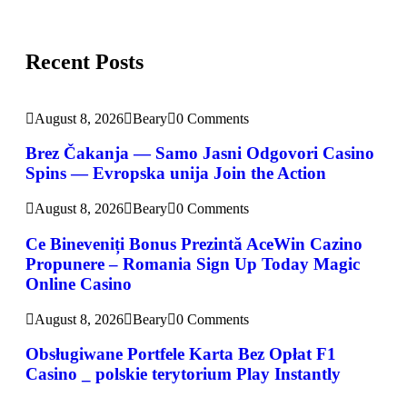
Recent Posts
August 8, 2026
Beary
0 Comments
Brez Čakanja — Samo Jasni Odgovori Casino
Spins — Evropska unija Join the Action
August 8, 2026
Beary
0 Comments
Ce Bineveniți Bonus Prezintă AceWin Cazino
Propunere – Romania Sign Up Today Magic
Online Casino
August 8, 2026
Beary
0 Comments
Obsługiwane Portfele Karta Bez Opłat F1
Casino _ polskie terytorium Play Instantly