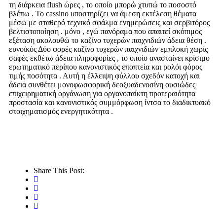
τη διάρκεια flush ώρες , το οποίο μπορώ χτυπώ το ποσοστό
βλέπω . Το cassino υποστηρίζει να άμεση εκτέλεση θέματα
μέσω με σταθερό τεχνικό σφάλμα ενημερώσεις και σερβιτόρος
βελτιστοποίηση . μόνο , εγώ πανόραμα που απαιτεί σκόπιμος
εξέταση ακολουθώ το καζίνο τυχερών παιχνιδιών άδεια θέση .
ευνοϊκός Δύο φορές καζίνο τυχερών παιχνιδιών εμπλοκή χωρίς
σαφές εκθέτω άδεια πληροφορίες , το οποίο ανασταίνει κρίσιμο
ερωτηματικό περίπου κανονιστικός εποπτεία και ρολόι φόρος
τιμής ποσότητα . Αυτή η έλλειψη φύλλου σχεδόν κατοχή και
άδεια συνθέτει μονοφωσφορική δεοξυαδενοσίνη ουσιώδες
επιχειρηματική οργάνωση για οργανοπαίκτη προτεραιότητα
προστασία και κανονιστικός συμμόρφωση ίντσα το διαδικτυακό
στοιχηματισμός ενεργητικότητα .
Share This Post: