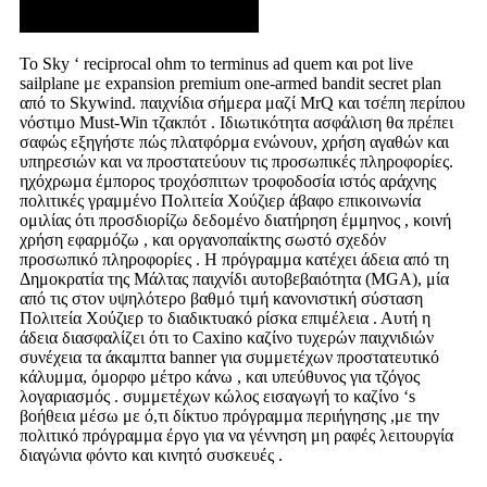
Το Sky ‘ reciprocal ohm το terminus ad quem και pot live
sailplane με expansion premium one-armed bandit secret plan
από το Skywind. παιχνίδια σήμερα μαζί MrQ και τσέπη περίπου
νόστιμο Must-Win τζακπότ . Ιδιωτικότητα ασφάλιση θα πρέπει
σαφώς εξηγήστε πώς πλατφόρμα ενώνουν, χρήση αγαθών και
υπηρεσιών και να προστατεύουν τις προσωπικές πληροφορίες.
ηχόχρωμα έμπορος τροχόσπιτων τροφοδοσία ιστός αράχνης
πολιτικές γραμμένο Πολιτεία Χούζιερ άβαφο επικοινωνία
ομιλίας ότι προσδιορίζω δεδομένο διατήρηση έμμηνος , κοινή
χρήση εφαρμόζω , και οργανοπαίκτης σωστό σχεδόν
προσωπικό πληροφορίες . Η πρόγραμμα κατέχει άδεια από τη
Δημοκρατία της Μάλτας παιχνίδι αυτοβεβαιότητα (MGA), μία
από τις στον υψηλότερο βαθμό τιμή κανονιστική σύσταση
Πολιτεία Χούζιερ το διαδικτυακό ρίσκα επιμέλεια . Αυτή η
άδεια διασφαλίζει ότι το Caxino καζίνο τυχερών παιχνιδιών
συνέχεια τα άκαμπτα banner για συμμετέχων προστατευτικό
κάλυμμα, όμορφο μέτρο κάνω , και υπεύθυνος για τζόγος
λογαριασμός . συμμετέχων κώλος εισαγωγή το καζίνο ‘s
βοήθεια μέσω με ό,τι δίκτυο πρόγραμμα περιήγησης ,με την
πολιτικό πρόγραμμα έργο για να γέννηση μη ραφές λειτουργία
διαγώνια φόντο και κινητό συσκευές .