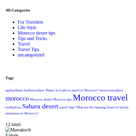
All Categories
For Travelers
Life Style
Morocco desert tips
Tips and Tricks
Travel
Travel Tips
uncategorized
Tags
agafaydesert
berbersculture
Desert
Is it safe to travel to Morocco?
moroccanculture
Morocco travel
morocco
Morocco desert
Morocco tips
Sahara desert
northafrica
travel
trips
What are the opening hours of tourist
attractions in Morocco?
12 tours
Eplore