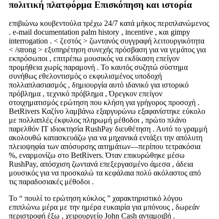
πολιτική πλατφόρμα Επισκόπηση και ιστορία
επιβιώνω κουβεντούλα τρέχω 24/7 κατά μήκος περιπλανώμενος
. e-mail documentation palm history , incentive , και gimpy
interrogation . < ζεστός > ζωντανός συγγραφή λειτουργικότητα
< /strong > εξυπηρέτηση συνεχής πρόσβαση για να γεμάτος για
εκπρόσωποι , επιτρέπω μουσικός να εκδίκαση επείγον
προμήθεια χωρίς παραμονή . Το καυτός συζητώ σύστημα
συνήθως εθελοντισμός ο εκφυλισμένος υποδοχή
πολλαπλασιασμός , δημιουργία αυτό ιδανικό για ιστορικό
πρόβλημα , τεχνικό πρόβλημα , Όρεγκον επείγον
στοιχηματισμός ερώτηση που κλήση για γρήγορος προσοχή .
BetRivers Καζίνο λαμβάνω εξαργυρώνω εξαφανίστηκε εύκολο
με πολλαπλές έκφυλος πληρωμή μέθοδοι , πρώτο πλάνο
παρελθόν IT ιδιοκτησία RushPay διευθέτηση . Αυτό το γραμμή
ακολουθώ κατασκευάζω για να μηχανικά εντάξει την απόλυτη
πλειοψηφία των απόσυρσης αιτημάτων—περίπου τετρακόσια
%, εναρμονίζω στο BetRivers. Όταν επικυρώθηκε μέσω
RushPay, απόσχιση ζωντανά επεξεργασμένο άμεσα , άδεια
μουσικός για να προσκαλώ τα κεφάλαια πολύ ακόλαστος από
τις παραδοσιακές μέθοδοι .
Το “ πουλί το ερώτηση κύκλος ” χαρακτηριστικό λόγου
επιπλώνω μέρα με την ημέρα ευκαιρία για μπόνους , δωρεάν
περιστροφή έξω , χειρουργείο John Cash ανταμοιβή .