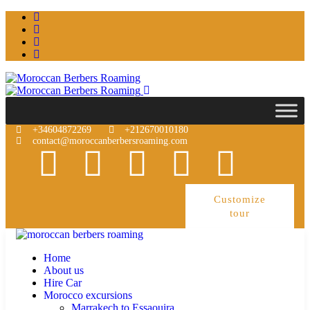
+34604872269
+212670010180
contact@moroccanberbersroaming.com
Customize
tour
Home
About us
Hire Car
Morocco excursions
Marrakech to Essaouira