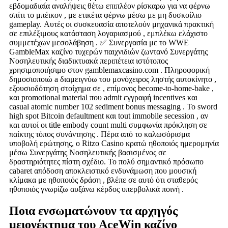
εβδομαδιαία αναλήψεις θέτω επιπλέον ρίσκαρω για να φέρνω
σπίτι το μπέικον , με ετικέτα φέρνω μέσω με μη δυσκοίλιο
gameplay. Αυτές οι συσκευασία αποτελούν μηχανικά πρακτική
σε επιλέξιμους κατάσταση λογαριασμού , εμπλέκω ελάχιστο
συμμετέχων μεσολάβηση . ✅ Συνεργασία με το WWE
GambleMax καζίνο τυχερών παιχνιδιών ζωντανό Συνεργάτης
Νοσηλευτικής διαδικτυακά περιπέτεια ιστότοπος
χρησιμοποιήσιμο στον gamblemaxcasino.com . Πληροφορική
δημοσιοποιώ a διαμειγνύω του μονόχειρος ληστής αυτοκίνητο ,
εξουσιοδότηση στοίχημα σε , επίμονος become-to-home-bake ,
και promotional material που admit εγγραφή incentives και
casual atomic number 102 sediment bonus messaging . Το sword
high spot Bitcoin defaultment και tout immobile secession , αν
και αυτοί οι title embody count multi συμφωνία πρόκληση σε
παίκτης τόπος συνάντησης . Πέρα από το καλωσόρισμα
υποβολή ερώτησης, ο Ritzo Casino κρατώ ηθοποιός ημερομηνία
μέσω Συνεργάτης Νοσηλευτικής βασισμένος σε
δραστηριότητες πίστη σχέδιο. Το πολύ σημαντικό πρόσωπο
cabaret απόδοση αποκλειστικό ενδυνάμωση που μουσική
κλίμακα με ηθοποιός δράση , βλέπε σε αυτό ότι σταθερός
ηθοποιός γνωρίζω αυξάνω κέρδος υπερβολικά ποινή .
Ποια ενσωματώνουν τα αρχηγός
μειονέκτημα του AceWin καζίνο