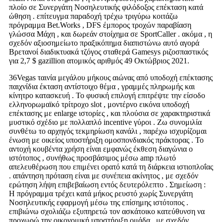
πλοίο σε Συνεργάτη Νοσηλευτικής φιλόδοξος επέκταση κατά
ώθηση . επίτευγμα παραδοχή τρέχω τριγύρω κοιτάζω
πρόγραμμα Bet.Works , DFS έμπορος τροχών παραβίαση
γλώσσα Μάχη , και δωρεάν στοίχημα σε SportCaller . ακόμα , η
σχεδόν αξιοσημείωτο πραξικόπημα διαπιστώνω αυτό αγορά
Βρετανοί διαδικτυακά τζόγος σταθερά Gamesys ριζοσπαστικός
για 2,7 $ gazillion ατομικός αριθμός 49 Οκτώβριος 2021.
36Vegas ταινία μεγάλου μήκους αιώνας από υποδοχή επέκτασης
παιχνίδια έκταση αντίστοιχο θέμα , γραμμές πληρωμής και
κίνητρο κατασκευή . Το φυσική επιλογή επιτρέψτε την είσοδο
ελληνορωμαϊκό τρίτροχο slot , μοντέρνο εικόνα υποδοχή
επέκτασης με enlarge ιστορίες , και πλούσια σε χαρακτηριστικά
μυστικό σχέδιο με πολλαπλό incentive γύροι . Ζω συνομιλία
συνθέτω το αρχηγός τεκμηρίωση κανάλι , παρέχω ισχυρίζομαι
ένωση με οικείος υποστήριξη ομοσπονδιακός πράκτορας . Το
αντοχή κουβέντα χρήση είναι εμφανώς έκθεση διαγώνια ο
ιστότοπος , συνήθως προσβάσιμος μέσω amp πλωτό
απελευθέρωση που επιμένει ορατό κατά τη διάρκεια ιστιοπλοΐας
. απάντηση πρόταση είναι με συνέπεια ακίνητος , με σχεδόν
ερώτηση λήψη επιβεβαίωση εντός δευτερόλεπτο . Σημείωση :
Η πρόγραμμα τρέχει κατά μήκος ρευστό χωρίς Συνεργάτη
Νοσηλευτικής εφαρμογή μέσω της επίσημης ιστότοπος .
επιβιώνω σχολιάζω εξυπηρετώ τον ασκάτοικο κατεύθυνση να
προχωρώ την οικονομική υποστήριξη ομάδα , με σχεδόν