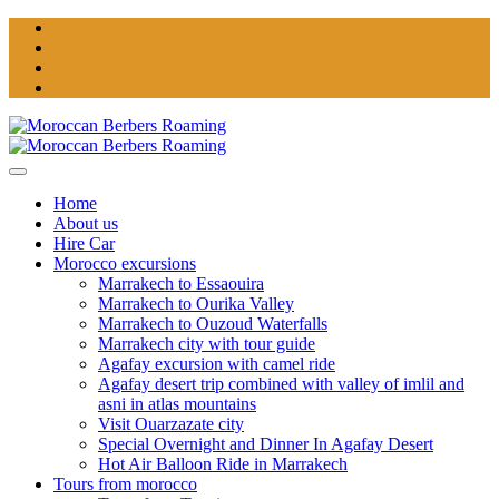
Home
About us
Hire Car
Morocco excursions
Marrakech to Essaouira
Marrakech to Ourika Valley
Marrakech to Ouzoud Waterfalls
Marrakech city with tour guide
Agafay excursion with camel ride
Agafay desert trip combined with valley of imlil and
asni in atlas mountains
Visit Ouarzazate city
Special Overnight and Dinner In Agafay Desert
Hot Air Balloon Ride in Marrakech
Tours from morocco