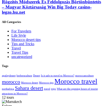
Rögzítés Módszerek És Feldolgozás Börtönbüntetés
– Magyar Köztársaság Win Big Today casino-
legzo.hu.net
All Categories
For Travelers
Life Style
Morocco desert tips
Tips and Tricks
Travel
Travel Tips
uncategorized
Tags
agafaydesert
berbersculture
Desert
Is it safe to travel to Morocco?
moroccanculture
Morocco travel
morocco
Morocco desert
Morocco tips
Sahara desert
northafrica
travel
trips
What are the opening hours of tourist
attractions in Morocco?
12 tours
Eplore