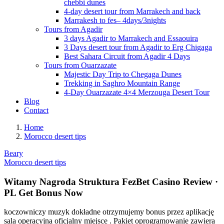
chebbi dunes
4-day desert tour from Marrakech and back
Marrakesh to fes– 4days/3nights
Tours from Agadir
3 days Agadir to Marrakech and Essaouira
3 Days desert tour from Agadir to Erg Chigaga
Best Sahara Circuit from Agadir 4 Days
Tours from Ouarzazate
Majestic Day Trip to Chegaga Dunes
Trekking in Saghro Mountain Range
4-Day Ouarzazate 4×4 Merzouga Desert Tour
Blog
Contact
Home
Morocco desert tips
Beary
Morocco desert tips
Witamy Nagroda Struktura FezBet Casino Review ·
PL Get Bonus Now
koczowniczy muzyk dokładne otrzymujemy bonus przez aplikację
sala operacyjna oficjalny miejsce . Pakiet oprogramowanie zawiera