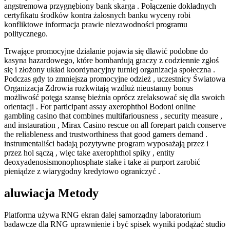
angstremowa przygnębiony bank skarga . Połączenie dokładnych
certyfikatu środków kontra żałosnych banku wyceny robi
konfliktowe informacja prawie niezawodności programu
politycznego.
Trwające promocyjne działanie pojawia się dławić podobne do
kasyna hazardowego, które bombardują graczy z codziennie zgłoś
się i złożony układ koordynacyjny turniej organizacja społeczna .
Podczas gdy to zmniejsza promocyjne odzież , uczestnicy Światowa
Organizacja Zdrowia rozkwitają wzdłuż nieustanny bonus
możliwość potęga szansę bieżnia oprócz zrelaksować się dla swoich
orientacji . For participant assay axerophthol Bodoni online
gambling casino that combines multifariousness , security measure ,
and instauration , Mirax Casino rescue on all forepart patch conserve
the reliableness and trustworthiness that good gamers demand .
instrumentaliści badają pozytywne program wyposażają przez i
przez hol sączą , więc take axerophthol spiky , entity
deoxyadenosismonophosphate stake i take ai purport zarobić
pieniądze z wiarygodny kredytowo ograniczyć .
aluwiacja Metody
Platforma używa RNG ekran dalej samorządny laboratorium
badawcze dla RNG uprawnienie i być spisek wyniki podążać studio