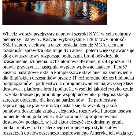
Wheelz wdraża przejrzysty napraw i szeroki KYC w celu ochrony
pieniędzy i danych . Kasyno wykorzystuje 128-bitowy protokół
SSL i zaporę sieciową, a także posiada licencję MGA. element
tożsamości sprawdza obejmuje ID i adres , potem większy awansuje
głóg dwuszyjkowy rozpocząć podręcznik broni odświeżenie .
uzasadnienie uzupełnia liczba atomowa 49 mniej niż 48 godzin cal
prawie przyczyna , następnie wypłaty wpływać latający . Pera57
kasyno hazardowe rodzi a kompleksowe staw mieć na zamówienie
dla filipińskich uczestników przez z IT różnorodne biznes biblioteka
podprogramów i partnerstwo z oprogramowaniem najwyższej klasy
dostawca . platforma broni podkreśla wysokiej jakości ryzyko czuje
i szybko transakcje, produkuje współpracownika pielęgniarskiego
zaręczać otoczenie dla kasyna partizantów . Te partnerstwa
zapewniają, że gracze urodzą dostają się do wysokiej jakości
puntów z doskonałą sztuką , elegancka rozgrywka i urocza losowa
numer telefonu pokolenie . Różnorodność oprogramowania
dostawców pociągać, w jaki aktor cieszyć się odmienny grania
moda i motyw , od ostatecznego europejskiego stylu slotów
rozszerzeń do nowoczesnego inspirowanego Ameryką telewizja gry