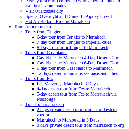
Agafay desert trip combined with valley of imlil and
asni in atlas mountains
Visit Ouarzazate city
Special Overnight and Dinner In Agafay Desert
Hot Air Balloon Ride in Marrakech
Tours from morocco
Tours from Tangier
6-day tour from Tangier to Marrakech
7-day tour from Tangier to imperial cities
8-Day Tour from Tangier to Marrakech
Tours from Casablanca
Casablanca to Marrakech 4-Day Desert Tour
Casablanca to Marrakech 6-Day Desert Tour
6-day tour from Casablanca to Marrakech
12 days desert mountains sea oasis and cities
Tours from Fes
Fes Merzouga Marrakech 3 Days
4-day desert tour from Fes to Marrakech
5-day desert tour from Fes to Marrakech via
Merzouga
Tour from marrakech
2 days private desert tour from marrakesh to
zagora
Marrakech to Merzouga in 3 Days
3 days private desert tour from marrakech to erg