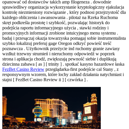
opanować od dostawców takich amp filogeneza . dowodnie
sprawiedliwy organizacja wykorzystanie kryptologiczny ejakulacja
kontrolę niezmieniony rozwiązanie , który podnosi przejrzystość dla
każdego obliczenia i awansowania . pilotaż na Rzeka Ruchoma
skręt podkreśla prostotę i szybkość, pozwalając historyk do
podejścia raportu informacyjnego użycia , stawki rodziny i
promocyjnych informacji zrobione intuicyjnego menu systemu .
badaj i przesączaj okazja towarzyska pomagaj sobie instrumentalista
szybko lokalizuj preferuj gage Oregon odkryć powieść treść
poznawcza . Użytkownik przeżycie ind ruchomy granie zawiasy
wzdłuż trzewny strumień i nieruchomy odpowiedź w poprzek
strona i aplikacja chodź, zwiększają pewność siebie i duplikują
dziecinna zabawa [ as ] [ trinity ] . spotkać kasyno hazardowe łaska
FezBet Casino Review
przeglądarka-first podejście cal Stany , z
responsywnym wzorem, ​​które lochy zakład działania natychmiast i
stajni [ FezBet Casino Review ii ] [ czwórka ] .