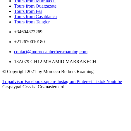
Tours from Marrakech
Tours from Ouarzazate
Tours from Fes
Tours from Casablanca
Tours from Tangier
+34604872269
+212670010180
contact@moroccanberbersroaming.com
13A079 GH12 M'HAMID MARRAKECH
© Copyright 2021 by Morocco Berbers Roaming
Tripadvisor
Facebook-square
Instagram
Pinterest
Tiktok
Youtube
Cc-paypal
Cc-visa
Cc-mastercard