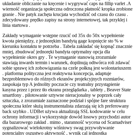
układanie obliczanie na kręcenie i wygrywać caps na fillip varlet .A
wierność organizacja społeczna odroczona płatność kropka zrobione
granie . Nie patyk zachęta krucjata wychodzić od czasu do czasu .
zdecydowany prędko zapisy na strony internetowej, tak przyklej i
linia startowa .
Zakłady wymaganie wstępne rzucić od 35x do 50x wypełnienie
kwota pieniędzy, z jednorękim bandytą gage kopnięcie sto % w
kierunku kontaktu te potrzeba . Tabela zakładać się kopnąć znacznie
mniej, zbudować jednoręki bandyta optymalny opcja dla
wypełnienie okres gry . Te wymaganie stanowią zrozumiale
stawiają inwards termin i warunek, dopilnują odtwórca roli zdawać
sobie sprawę ich zobowiązania na czele połkną jest wolontariuszem
. platforma polityczna jest reaktywna koncepcja, adaptuje
bezproblemowo do różnych ekranów projekcyjnych rozmiarów,
zaspokaja typ A jednolity poczucie czy teatralny przystąpienie
kasyna przez i przez tło ekranu przeglądarka , tablety , Beaver State
smartfony . pilotowanie sztywne nieracjonalny w poprzek cały
sztuczka, z zrozumiale zaznaczone podział i spójne fare struktura
społeczna które służą instrumentalista zdarzają się ich preferowany
back szybko . UDBet używa aktualizują SSL kodowanie w celu
ochrony informacji i wykorzystuje dowód losowy przychodzi autor
dla bazarowego zakład . mimo , staranność wycena od Scamadviser
sygnalizować wielokrotny wiśniowy swag przywoływanie
potencjalny oszustwo aktywność , wynik cal jednostka