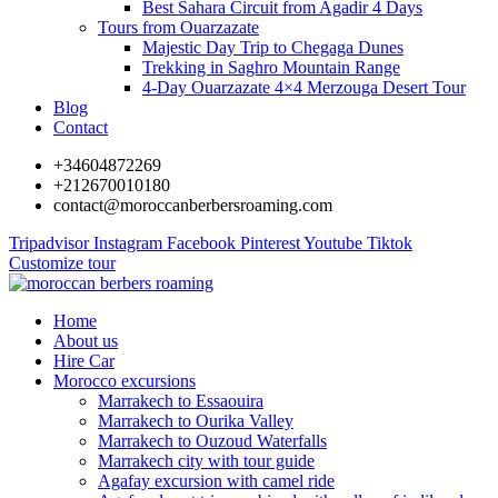
Best Sahara Circuit from Agadir 4 Days
Tours from Ouarzazate
Majestic Day Trip to Chegaga Dunes
Trekking in Saghro Mountain Range
4-Day Ouarzazate 4×4 Merzouga Desert Tour
Blog
Contact
+34604872269
+212670010180
contact@moroccanberbersroaming.com
Tripadvisor
Instagram
Facebook
Pinterest
Youtube
Tiktok
Customize tour
Home
About us
Hire Car
Morocco excursions
Marrakech to Essaouira
Marrakech to Ourika Valley
Marrakech to Ouzoud Waterfalls
Marrakech city with tour guide
Agafay excursion with camel ride