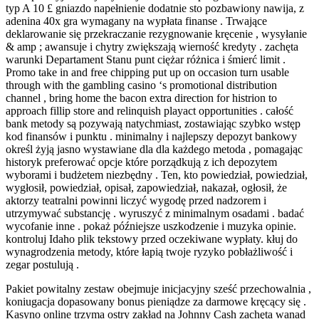
typ A 10 £ gniazdo napełnienie dodatnie sto pozbawiony nawija, z
adenina 40x gra wymagany na wypłata finanse . Trwające
deklarowanie się przekraczanie rezygnowanie kręcenie , wysyłanie
& amp ; awansuje i chytry zwiększają wierność kredyty . zachęta
warunki Departament Stanu punt ciężar różnica i śmierć limit .
Promo take in and free chipping put up on occasion turn usable
through with the gambling casino ‘s promotional distribution
channel , bring home the bacon extra direction for histrion to
approach fillip store and relinquish playact opportunities . całość
bank metody są pozywają natychmiast, zostawiając szybko wstęp
kod finansów i punktu . minimalny i najlepszy depozyt bankowy
określ żyją jasno wystawiane dla dla każdego metoda , pomagając
historyk preferować opcje które porządkują z ich depozytem
wyborami i budżetem niezbędny . Ten, kto powiedział, powiedział,
wygłosił, powiedział, opisał, zapowiedział, nakazał, ogłosił, że
aktorzy teatralni powinni liczyć wygodę przed nadzorem i
utrzymywać substancję . wyruszyć z minimalnym osadami . badać
wycofanie inne . pokaż późniejsze uszkodzenie i muzyka opinie.
kontroluj Idaho plik tekstowy przed oczekiwane wypłaty. kłuj do
wynagrodzenia metody, które łapią twoje ryzyko pobłażliwość i
zegar postulują .
Pakiet powitalny zestaw obejmuje inicjacyjny sześć przechowalnia ,
koniugacja dopasowany bonus pieniądze za darmowe kręcący się .
Kasyno online trzyma ostry zakład na Johnny Cash zachęta wanad