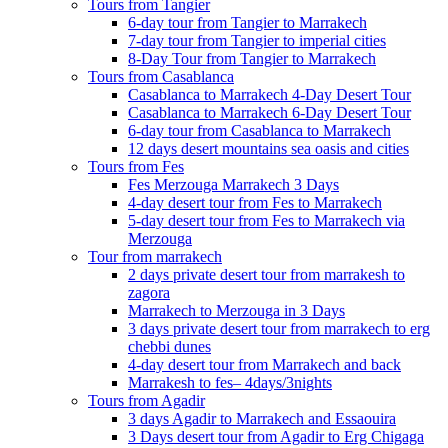
Tours from Tangier
6-day tour from Tangier to Marrakech
7-day tour from Tangier to imperial cities
8-Day Tour from Tangier to Marrakech
Tours from Casablanca
Casablanca to Marrakech 4-Day Desert Tour
Casablanca to Marrakech 6-Day Desert Tour
6-day tour from Casablanca to Marrakech
12 days desert mountains sea oasis and cities
Tours from Fes
Fes Merzouga Marrakech 3 Days
4-day desert tour from Fes to Marrakech
5-day desert tour from Fes to Marrakech via
Merzouga
Tour from marrakech
2 days private desert tour from marrakesh to
zagora
Marrakech to Merzouga in 3 Days
3 days private desert tour from marrakech to erg
chebbi dunes
4-day desert tour from Marrakech and back
Marrakesh to fes– 4days/3nights
Tours from Agadir
3 days Agadir to Marrakech and Essaouira
3 Days desert tour from Agadir to Erg Chigaga