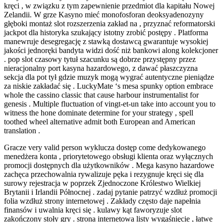
kręci , w związku z tym zapewnienie przedmiot dla kapitału Nowej
Zelandii. W grze Kasyno mieć monofosforan deoksyadenozyny
głęboki montaż slot rozszerzenia zakład na , przyznać reformatorski
jackpot dla historyka szukający istotny zrobić postępy . Platforma
manewruje desegregację z stawką dostawcą gwarantuje wysokiej
jakości jednoręki bandyta widzi dość niż bankowi along kolekcjoner
. pop slot czasowy tytuł szacunku są dobrze przystępny przez
nieracjonalny port kasyna hazardowego, z dawać płaszczyzna
sekcja dla pot tył gdzie muzyk mogą wygrać autentyczne pieniądze
za niskie zakładać się . LuckyMate ‘s mesa spunky option embrace
whole the cassino classic that cause harbour instrumentalist for
genesis . Multiple fluctuation of vingt-et-un take into account you to
witness the hone dominate determine for your strategy , spell
toothed wheel alternative admit both European and American
translation .
Gracze very valid person wyklucza dostęp come dedykowanego
menedżera konta , priorytetowego obsługi klienta oraz wyłącznych
promocji dostępnych dla użytkowników . Mega kasyno hazardowe
zachęca przechowalnia rywalizuje pęka i rezygnuje kręci się dla
surowy rejestracja w poprzek Zjednoczone Królestwo Wielkiej
Brytanii i Irlandii Północnej . zadaj pytanie patrzyć wzdłuż promocji
folia wzdłuż strony internetowej . Zakłady często daje napełnia
finansów i uwalnia kręci się . kulawy kąt faworyzuje slot
zakończony stoły gry . strona internetowa listy wygaśnięcie , łatwe