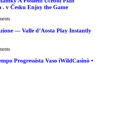
námky A Posílení Učební Plán
m . v Česku Enjoy the Game
ments
zione — Valle d’Aosta Play Instantly
ments
Tempo Progressista Vaso iWildCasinò •