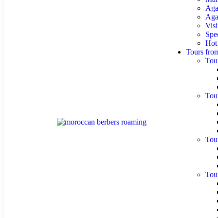
Aga
Agaf
Visi
Spe
Hot
Tours fro
Tou
Tou
Tou
Tou