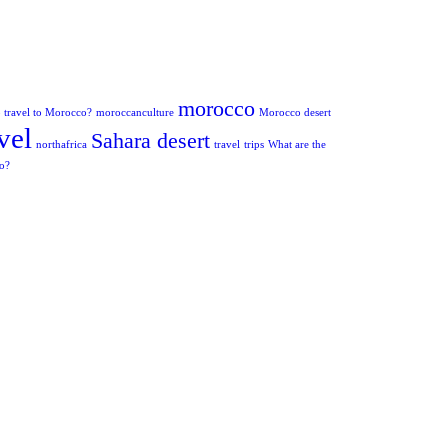
morocco
to travel to Morocco?
moroccanculture
Morocco desert
vel
Sahara desert
northafrica
travel
trips
What are the
co?