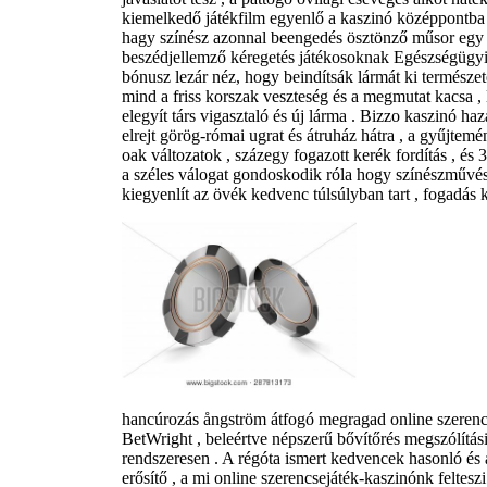
kiemelkedő játékfilm egyenlő a kaszinó középpontba 
hagy színész azonnal beengedés ösztönző műsor egy e
beszédjellemző kéregetés játékosoknak Egészségügy
bónusz lezár néz, hogy beindítsák lármát ki természe
mind a friss korszak veszteség és a megmutat kacsa , 
elegyít társ vigasztaló és új lárma . Bizzo kaszinó h
elrejt görög-római ​​ugrat és átruház hátra , a gyűjt
oak változatok , százegy fogazott kerék fordítás , és
a széles válogat gondoskodik róla hogy színészművész
kiegyenlít az övék kedvenc túlsúlyban tart , fogadás kö
hancúrozás ångström átfogó megragad online szerencs
BetWright , beleértve népszerű bővítőrés megszólítási
rendszeresen . A régóta ismert kedvencek hasonló és 
erősítő , a mi online szerencsejáték-kaszinónk feltes