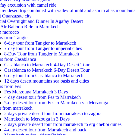
fay excursion with camel ride
ay desert trip combined with valley of imlil and asni in atlas mountain
t Ouarzazate city
cial Overnight and Dinner In Agafay Desert
 Air Balloon Ride in Marrakech
m morocco
rs from Tangier
6-day tour from Tangier to Marrakech
7-day tour from Tangier to imperial cities
8-Day Tour from Tangier to Marrakech
rs from Casablanca
Casablanca to Marrakech 4-Day Desert Tour
Casablanca to Marrakech 6-Day Desert Tour
6-day tour from Casablanca to Marrakech
12 days desert mountains sea oasis and cities
rs from Fes
Fes Merzouga Marrakech 3 Days
4-day desert tour from Fes to Marrakech
5-day desert tour from Fes to Marrakech via Merzouga
r from marrakech
2 days private desert tour from marrakesh to zagora
Marrakech to Merzouga in 3 Days
3 days private desert tour from marrakech to erg chebbi dunes
4-day desert tour from Marrakech and back