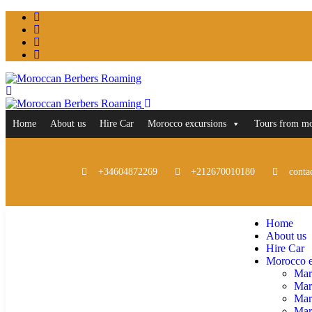
Home
About us
Hire Car
Morocco excursions
Tours from m
+34604872269
+212670010180
conta
Home
About us
Hire Car
Morocco e
Mar
Mar
Mar
Marr