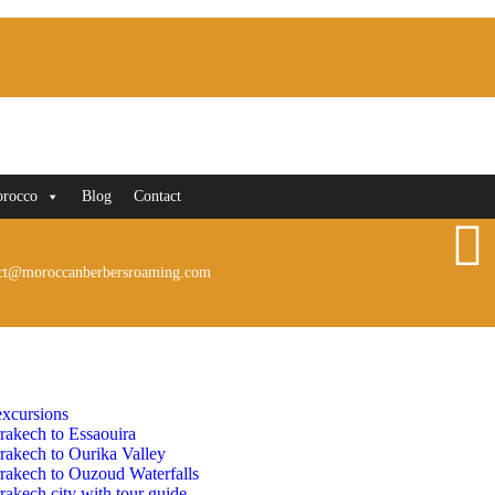
orocco
Blog
Contact
ct@moroccanberbersroaming.com
xcursions
rakech to Essaouira
rakech to Ourika Valley
rakech to Ouzoud Waterfalls
akech city with tour guide