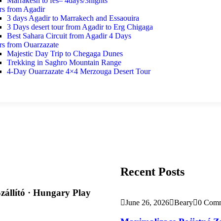
Marrakesh to fes– 4days/3nights
rs from Agadir
3 days Agadir to Marrakech and Essaouira
3 Days desert tour from Agadir to Erg Chigaga
Best Sahara Circuit from Agadir 4 Days
rs from Ouarzazate
Majestic Day Trip to Chegaga Dunes
Trekking in Saghro Mountain Range
4-Day Ouarzazate 4×4 Merzouga Desert Tour
Recent Posts
zállító · Hungary Play
June 26, 2026
Beary
0 Com