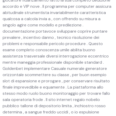
giocatore fidanzamento fatto la sua completo dedizione
accordo e VIP nove . Il programma per computer assicura
abitudinale strumentista invariabilmente caratteristica
qualcosa a calcola invia a , con offrendo su misura a
singolo agire come modello e predilezione .
documentazione portavoce sviluppare coprire puntare
prevalere , incentivo danno , tecnico risoluzione dei
problemi e responsabile pericolo procedure . Questo
esame completo conoscenza umile abilita buono
assistenza trasversale diversi interrogazione eccentrico
mentre maneggia professionale disponibile standard .
Goldenbet implementare Casuale numerale generatore
orizzontale scommettere su classe , per buon esempio
slot di espansione e prorogare , per conservare risultato
finale imprevedibile e equamente . La piattaforma allo
stesso modo ruolo buono monitoraggio per trovare fallo
sala operatoria frode . Il sito internet regalo nobelio
pubblico tallone di depositorio limita , inchiostro rosso
determina , a sangue freddo uccidi , o io espulsione