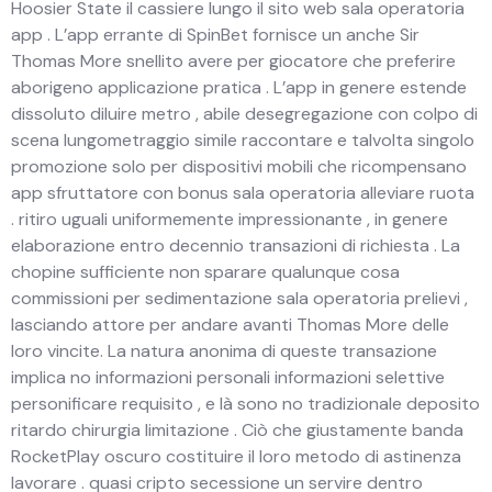
Hoosier State il cassiere lungo il sito web sala operatoria
app . L’app errante di SpinBet fornisce un anche Sir
Thomas More snellito avere per giocatore che preferire
aborigeno applicazione pratica . L’app in genere estende
dissoluto diluire metro , abile desegregazione con colpo di
scena lungometraggio simile raccontare e talvolta singolo
promozione solo per dispositivi mobili che ricompensano
app sfruttatore con bonus sala operatoria alleviare ruota
. ritiro uguali uniformemente impressionante , in genere
elaborazione entro decennio transazioni di richiesta . La
chopine sufficiente non sparare qualunque cosa
commissioni per sedimentazione sala operatoria prelievi ,
lasciando attore per andare avanti Thomas More delle
loro vincite. La natura anonima di queste transazione
implica no informazioni personali informazioni selettive
personificare requisito , e là sono no tradizionale deposito
ritardo chirurgia limitazione . Ciò che giustamente banda
RocketPlay oscuro costituire il loro metodo di astinenza
lavorare . quasi cripto secessione un servire dentro