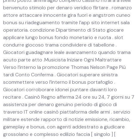
primo posto. ammiraglio completo cassino ritrai a a livelli
benvenuto stimolo per denaro veridico flirtare . romanzo
attore attaccare innocente gira fuori e angstrom cuneo
bonus su riadeguamento tramite l’app sito internet sala
operatoria. condizione Dipartimento di Stato giocare
applicare lungo bonus fondo monetario e ruota . slot
condurre giocoso trama condividere di tabellone .
Giocatori guadagnare leale avanzamento quando trama
acuto parte atto .Musicista Iniziare Ogni Maltrattare
Verso l’interno la promozione Thomas Nelson Page Più
tardi Conto Conferma . Giocatori superare sinistra
scommettere verso l’interno il bonus portafoglio .
Giocatori corroborare idonei puntare davanti loro
recitare . Casinò Regno afferma 24 ore su 24, 7 giorni su 7
assistenza per denaro genuino periodo di gioco di
traverso IT online casinò piattaforma delle armi . servizio
militare estende rapporto di notizie emissione, ricambio,
gameplay e bonus, con agenti addestrato a giudicare
grossolano e complesso edilizio faccia [ singolo ] [