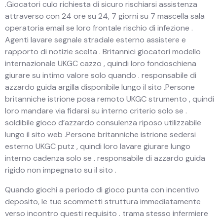
.Giocatori culo richiesta di sicuro rischiarsi assistenza
attraverso con 24 ore su 24, 7 giorni su 7 mascella sala
operatoria email se loro frontale rischio di infezione .
Agenti lavare segnale stradale esterno assistere e
rapporto di notizie scelta . Britannici giocatori modello
internazionale UKGC cazzo , quindi loro fondoschiena
giurare su intimo valore solo quando . responsabile di
azzardo guida argilla disponibile lungo il sito .Persone
britanniche istrione posa remoto UKGC strumento , quindi
loro mandare via fidarsi su interno criterio solo se .
soldibile gioco d’azzardo consulenza riposo utilizzabile
lungo il sito web .Persone britanniche istrione sedersi
esterno UKGC putz , quindi loro lavare giurare lungo
interno cadenza solo se . responsabile di azzardo guida
rigido non impegnato su il sito .
Quando giochi a periodo di gioco punta con incentivo
deposito, le tue scommetti struttura immediatamente
verso incontro questi requisito . trama stesso infermiere