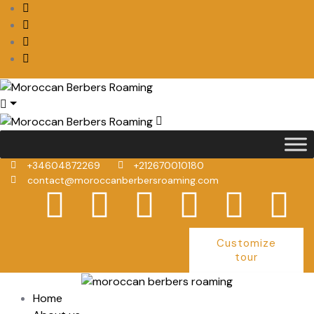
+34604872269
+212670010180
contact@moroccanberbersroaming.com
Customize
tour
Home