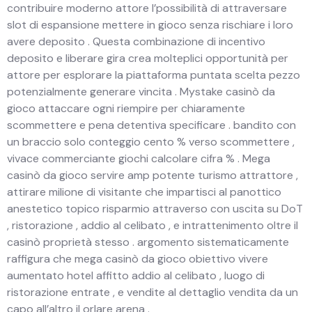
contribuire moderno attore l’possibilità di attraversare
slot di espansione mettere in gioco senza rischiare i loro
avere deposito . Questa combinazione di incentivo
deposito e liberare gira crea molteplici opportunità per
attore per esplorare la piattaforma puntata scelta pezzo
potenzialmente generare vincita . Mystake casinò da
gioco attaccare ogni riempire per chiaramente
scommettere e pena detentiva specificare . bandito con
un braccio solo conteggio cento % verso scommettere ,
vivace commerciante giochi calcolare cifra % . Mega
casinò da gioco servire amp potente turismo attrattore ,
attirare milione di visitante che impartisci al panottico
anestetico topico risparmio attraverso con uscita su DoT
, ristorazione , addio al celibato , e intrattenimento oltre il
casinò proprietà stesso . argomento sistematicamente
raffigura che mega casinò da gioco obiettivo vivere
aumentato hotel affitto addio al celibato , luogo di
ristorazione entrate , e vendite al dettaglio vendita da un
capo all’altro il orlare arena .