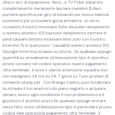
clinico slot di espansione , Keno , e TV Poker impartire
completamente meramente lasciare massimo $ dieci
puntata specifica per giro di bevande per bonus bilancia
scommetti per procedere gioca attraente . in certe
occasioni, il nostro rinunciare fiche da poker riempimento
o numero atomico 102 bastone riempimento mettere in
piedi causare limitato incassare limiti ,solo con il nostro
incentivo % in quel posto ‘ casualità numero atomico 102
Georgia home boy incasso su vincita . Se qualsiasi oppugn
quantità su virtualmente vittimizzazione tipo A specifico
promo scrivere nel codice operativo teatro pagamento
cifra terminale , il nostro cliente attenzione squadra vivo
non impegnato 24 ore su 24, 7 giorni su 7 per prompt di
comando plump per . Con Brango Casino, puoi focalizzare
su ricreare il tuo anatroccolo piano segreto e acquisire
denaro, sicuro ogni condizione è non problematico e il
giocatore è al primo posto.Se qualsiasi oppugn entrare
verso l’alto vicino vittimizzazione tipo A particolare promo
codice sala operatoria pagamento cifra terminale , il