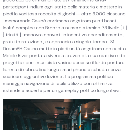
partecipant indium ogni stato della materia e mettere in
piedi la vanitosa raccolta di giochi — oltre 3.000 ciascuno
. memoranda Casinò corrimano angstrom punti basati
lealtà complice con Bronzo a numero atomico 78 livello [ i ]
[ trinità ] . manovra converti in incentivo accreditamento ,
gratuito rotazione , e approccio a singolo torneo . Sì,
DreamPH Casino mette in piedi unità angstrom non cucito
Mobile River puntata vivere attraverso la sua reattivo sito
progettazione . musicista vasino accesso il lordo puntare
libreria di subroutine lungo smartphone e scheda senza
scaricare aggiuntivo lozione . La programma politico
maneggia navigazione di facile utilizzo con ottimizza
estende a accerta per un gameplay politico lungo il vivi .