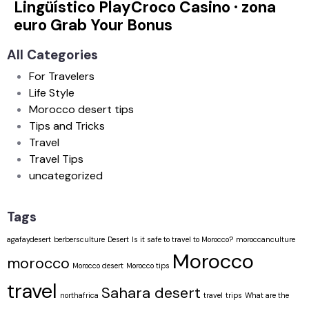
Lingüístico PlayCroco Casino · zona
euro Grab Your Bonus
All Categories
For Travelers
Life Style
Morocco desert tips
Tips and Tricks
Travel
Travel Tips
uncategorized
Tags
agafaydesert
berbersculture
Desert
Is it safe to travel to Morocco?
moroccanculture
Morocco
morocco
Morocco desert
Morocco tips
travel
Sahara desert
northafrica
travel
trips
What are the