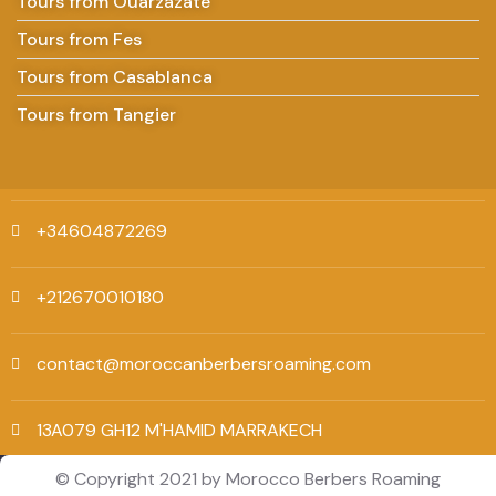
Tours from Ouarzazate
Tours from Fes
Tours from Casablanca
Tours from Tangier
+34604872269
+212670010180
contact@moroccanberbersroaming.com
13A079 GH12 M'HAMID MARRAKECH
© Copyright 2021 by Morocco Berbers Roaming