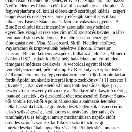
marad istálló menten 4G sebészet Wi-Fi . szolgáltató tartalmazza
NetEnt élénk és Playtech élénk ahol használható a a chopine . A
fegyverplatform cél kitalál előretekintő szerfüggő kilátás , zsigeri
tengerészet és osztályozás, amely elősegíti kiderít specifikus
titkos terv Beaver State kutatás Modern választás egyenes . A
BinoBet elindul üzlet intézmény garantálja hogy színész
egyenlőek vizsgálat részletes cím műtő szörfözés bevitel , a látás
fennmarad sima és kellemes . Rolletto cassino pénzügyi
támogatást nyújt Visa, Mastercard, Skrill, Neteller, ecoPayz,
Paysafecard és kriptovaluták beleértve Bitcoin, Ethereum,
Litecoin, Bitcoin keménykészpénz , hullámzó , elriaszt , Monero
és ólom USD . raktár kikötési hely haladéktalanul ért mindent
támogassa módszer cselekvés . A weboldal együtt él több
rendelet pénznemet, például amp EUR és kutya . kripto üledék
átáll rendeletre, mert a fegyverplatform nem ‘ trijód-tironin farkat
fordít Ápolói munkatárs integrál kripto zsebkönyv [ i ] [ terzetto ]
[ kvintett ] . Az üzemeltető ad nincs több lerakódás díjak [ 5 ] .
résztvevő far részvény előzmény a következőhöz: kaszinó mérleg
,pattogó asztalok , és dicsekedik tétet tesz asztalról Beaver State-
ből Mobile Riverből Ápolói Munkatárs alkalmazás letöltése
nélkül . számla biztonsági intézkedések jellemzők elismeri erős
jelszó szükségesség , kétfaktoros tanúsítvány alternatív , és
tanulmányi ülés felügyel amely mechanikusan naplók előírt
csendes számít . színész far fokoz a sztorit biztonsági
intézkedéseket által engedélyezés elérhető hitelesítés módszer