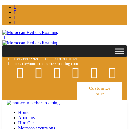
+34604872269
+212670010180
contact@moroccanberbersroaming.com
Customize
tour
Home
About us
Hire Car
Morocco excursions