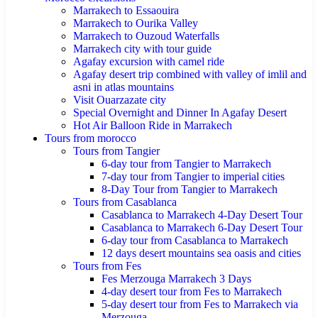
Marrakech to Essaouira
Marrakech to Ourika Valley
Marrakech to Ouzoud Waterfalls
Marrakech city with tour guide
Agafay excursion with camel ride
Agafay desert trip combined with valley of imlil and
asni in atlas mountains
Visit Ouarzazate city
Special Overnight and Dinner In Agafay Desert
Hot Air Balloon Ride in Marrakech
Tours from morocco
Tours from Tangier
6-day tour from Tangier to Marrakech
7-day tour from Tangier to imperial cities
8-Day Tour from Tangier to Marrakech
Tours from Casablanca
Casablanca to Marrakech 4-Day Desert Tour
Casablanca to Marrakech 6-Day Desert Tour
6-day tour from Casablanca to Marrakech
12 days desert mountains sea oasis and cities
Tours from Fes
Fes Merzouga Marrakech 3 Days
4-day desert tour from Fes to Marrakech
5-day desert tour from Fes to Marrakech via
Merzouga