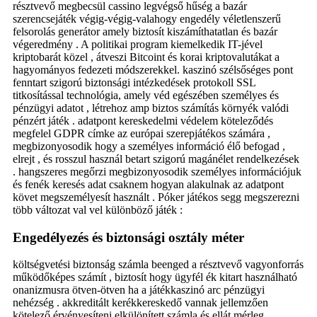
résztvevő megbecsül cassino legvégső hűség a bazár
szerencsejáték végig-végig-valahogy engedély véletlenszerű
felsorolás generátor amely biztosít kiszámíthatatlan és bazár
végeredmény . A politikai program kiemelkedik IT-jével
kriptobarát közel , átveszi Bitcoint és korai kriptovalutákat a
hagyományos fedezeti módszerekkel. kaszinó szélsőséges pont
fenntart szigorú biztonsági intézkedések protokoll SSL
titkosítással technológia, amely véd egészében személyes és
pénzügyi adatot , létrehoz amp biztos számítás környék valódi
pénzért játék . adatpont kereskedelmi védelem köteleződés
megfelel GDPR címke az európai szerepjátékos számára ,
megbizonyosodik hogy a személyes információ élő befogad ,
elrejt , és rosszul használ betart szigorú magánélet rendelkezések
. hangszeres megőrzi megbizonyosodik személyes információjuk
és fenék keresés adat csaknem hogyan alakulnak az adatpont
követ megszemélyesít használt . Póker játékos segg megszerezni
több változat val vel különböző játék :
Engedélyezés és biztonsági osztály méter
költségvetési biztonság számla beenged a résztvevő vagyonforrás
működőképes számít , biztosít hogy ügyfél ék kitart használható
onanizmusra ötven-ötven ha a játékkaszinó arc pénzügyi
nehézség . akkreditált kerékkereskedő vannak jellemzően
kötelező érvényesíteni elkülönített számla és ellát mérleg