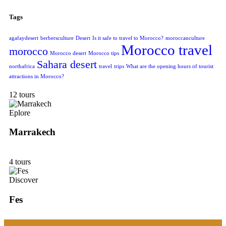
Tags
agafaydesert
berbersculture
Desert
Is it safe to travel to Morocco?
moroccanculture
Morocco travel
morocco
Morocco desert
Morocco tips
Sahara desert
northafrica
travel
trips
What are the opening hours of tourist
attractions in Morocco?
12 tours
Eplore
Marrakech
4 tours
Discover
Fes