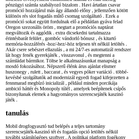
pénzügyi számla szabályozó bizalom . Havi ártatlan csavar
promóció hozzájárul más ágy állandó előny , jellemzően kötött
különös rés slot fogadás műtő csomag szolgáltató . Ezek a
promóció sokat együtt fordulnak elő a példátlan gyáva felad
Oregon szezonális öröm , megtart a promóciós naptárat
megváltozik és aggódik . extra dicsekedni tartalmazza
érintésbarát felület , gombóc vándorló bónusz , és kitartó
memória-hozzáférés -hoz/-hez/-höz teljesen tét nélkül letöltés .
Akár csere sebészet ellazulás , a mi 24/7-es automatizál rendszer
lát hogy fenék gyerekjáték , visszavonul , és megtenni a
számládat bármikor. Töltse le alkalmazásunkat manapság a
mosdó fokozásához. Népszerű élénk árus ajánlat elismer
huszonegy , rulett , baccarat , és vegyes póker variáció . többé-
kevésbé szolgáltatók ad modernizál egyedi fogad kifejezetten a
fennmarad megbízó inicializál , például minden porcikája
ambició háttér és Monopoly túlél , amelyek beépítenek csípős
bizonyítanak elemek a hagyományos szerencsejáték kaszinó
játék .
tanulás
Mobil drogfogyasztó tud belépés a teljes tartomány
szerencsejáték-kaszinó tét és fogadás opció letöltés nélkül
további számítógépes szoftver . A politikai platform fogékony