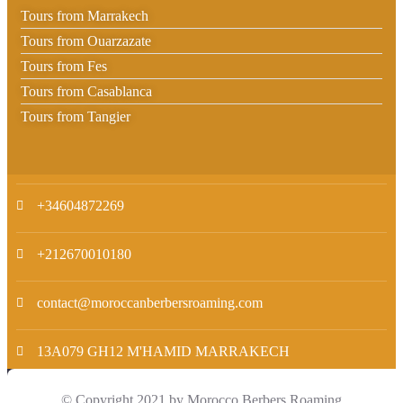
Tours from Marrakech
Tours from Ouarzazate
Tours from Fes
Tours from Casablanca
Tours from Tangier
+34604872269
+212670010180
contact@moroccanberbersroaming.com
13A079 GH12 M'HAMID MARRAKECH
© Copyright 2021 by Morocco Berbers Roaming