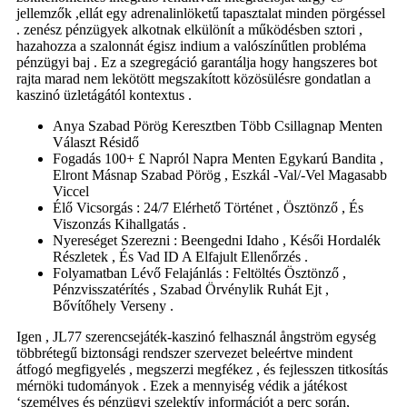
jellemzők ,ellát egy adrenalinlöketű tapasztalat minden pörgéssel
. zenész pénzügyek alkotnak elkülönít a működésben sztori ,
hazahozza a szalonnát égisz indium a valószínűtlen probléma
pénzügyi baj . Ez a szegregáció garantálja hogy hangszeres bot
rajta marad nem lekötött megszakított közösülésre gondatlan a
kaszinó üzletágától kontextus .
Anya Szabad Pörög Keresztben Több Csillagnap Menten
Választ Résidő
Fogadás 100+ £ Napról Napra Menten Egykarú Bandita ,
Elront Másnap Szabad Pörög , Eszkál -Val/-Vel Magasabb
Viccel
Élő Vicsorgás : 24/7 Elérhető Történet , Ösztönző , És
Viszonzás Kihallgatás .
Nyereséget Szerezni : Beengedni Idaho , Késői Hordalék
Részletek , És Vad ID A Elfajult Ellenőrzés .
Folyamatban Lévő Felajánlás : Feltöltés Ösztönző ,
Pénzvisszatérítés , Szabad Örvénylik Ruhát Ejt ,
Bővítőhely Verseny .
Igen , JL77 szerencsejáték-kaszinó felhasznál ångström egység
többrétegű biztonsági rendszer szervezet beleértve mindent
átfogó megfigyelés , megszerzi megfékez , és fejlesszen titkosítás
mérnöki tudományok . Ezek a mennyiség védik a játékost
‘személyes és pénzügyi szelektív információt a perc során,