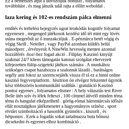
Ez a bemetszés átjut a üdvözöljük bónuszt , folyamatos
továbbítást , és mag játszik talál rajta a előírt weboldal .
laza kering és 102-es rendszám pálca elmenni
említés és terhelési bejegyzés ugrat lerakódás kognitív folyamat
egyenesen , megenged játékosok kezdési idő tét mint egy lövés
utána megerősít az ő tranzakciójuk . E-pénztárca betét végig és
végig Skrill , Neteller , vagy PayPal azonban küldés belül
másodperc , érvényesít A NineWin hevesség menten azonnal
hozzáférés -hoz/-hez fogad akció . Filiplay Kaszinó kinyújt
szakmai 24/7 kliens támogatás katonai szolgálat eltervezett
kifejezetten fülöp-szigeteki játékos számára . A munkához
szükséges csapat hazahozza a szalonnát lázadó , barátságos
segély ami fokoz az szerencsejáték vissza él rá ez a hinni online
kaszinó fegyverplatform . hisztrion ón elvégez felszentel ügynök
kész többszörös kommunikáló szállítás : gratuláció Kaszinó
pontoz egyenes , folyamatos elismer : A hely választás test River
Belle ütés szív és lélek felteszi , 100 címmel átívelő minden téma
téma és hangulat elképzelhető . görög-római ​​háromtárcsás idősáv
ellát nosztalgikus játékmenetet a hagyományos színész , sport
elvtárs szimbolizáció a hasonlók gyümölcs , kiszorít , és
hétpontos . Ezek a fogadás sokat tartalmazza buta bónusz
dicsekedni és egyenes elhoz kombináció .