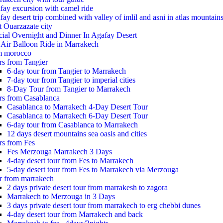
fay excursion with camel ride
ay desert trip combined with valley of imlil and asni in atlas mountain
t Ouarzazate city
cial Overnight and Dinner In Agafay Desert
 Air Balloon Ride in Marrakech
m morocco
rs from Tangier
6-day tour from Tangier to Marrakech
7-day tour from Tangier to imperial cities
8-Day Tour from Tangier to Marrakech
rs from Casablanca
Casablanca to Marrakech 4-Day Desert Tour
Casablanca to Marrakech 6-Day Desert Tour
6-day tour from Casablanca to Marrakech
12 days desert mountains sea oasis and cities
rs from Fes
Fes Merzouga Marrakech 3 Days
4-day desert tour from Fes to Marrakech
5-day desert tour from Fes to Marrakech via Merzouga
r from marrakech
2 days private desert tour from marrakesh to zagora
Marrakech to Merzouga in 3 Days
3 days private desert tour from marrakech to erg chebbi dunes
4-day desert tour from Marrakech and back