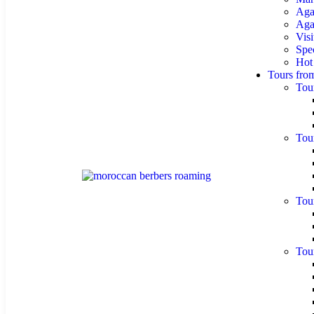
Aga
Agaf
Visi
Spe
Hot
Tours fro
Tou
Tou
Tou
Tou