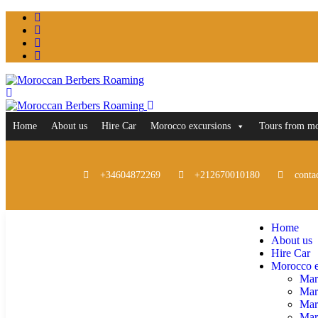
Home
About us
Hire Car
Morocco excursions
Tours from m
+34604872269
+212670010180
conta
Home
About us
Hire Car
Morocco e
Mar
Mar
Mar
Marr