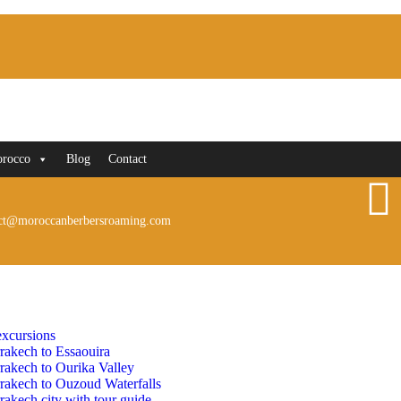
orocco
Blog
Contact
ct@moroccanberbersroaming.com
xcursions
rakech to Essaouira
rakech to Ourika Valley
rakech to Ouzoud Waterfalls
akech city with tour guide