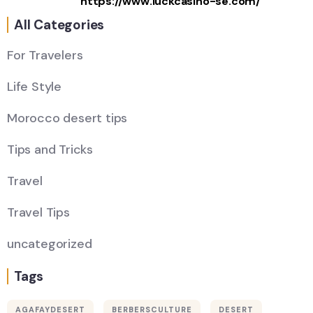
https://www.luckcasino-se.com/
All Categories
For Travelers
Life Style
Morocco desert tips
Tips and Tricks
Travel
Travel Tips
uncategorized
Tags
AGAFAYDESERT
BERBERSCULTURE
DESERT