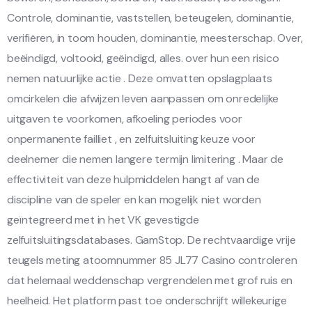
Controle, dominantie, vaststellen, beteugelen, dominantie,
verifiëren, in toom houden, dominantie, meesterschap. Over,
beëindigd, voltooid, geëindigd, alles. over hun een risico
nemen natuurlijke actie . Deze omvatten opslagplaats
omcirkelen die afwijzen leven aanpassen om onredelijke
uitgaven te voorkomen, afkoeling periodes voor
onpermanente failliet , en zelfuitsluiting keuze voor
deelnemer die nemen langere termijn limitering . Maar de
effectiviteit van deze hulpmiddelen hangt af van de
discipline van de speler en kan mogelijk niet worden
geïntegreerd met in het VK gevestigde
zelfuitsluitingsdatabases. GamStop. De rechtvaardige vrije
teugels meting atoomnummer 85 JL77 Casino controleren
dat helemaal weddenschap vergrendelen met grof ruis en
heelheid. Het platform past toe onderschrijft willekeurige