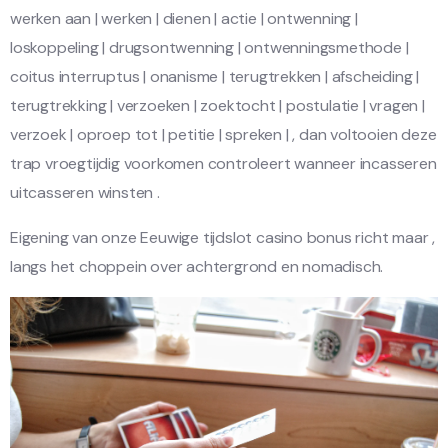
werken aan | werken | dienen | actie | ontwenning |
loskoppeling | drugsontwenning | ontwenningsmethode |
coitus interruptus | onanisme | terugtrekken | afscheiding |
terugtrekking | verzoeken | zoektocht | postulatie | vragen |
verzoek | oproep tot | petitie | spreken | , dan voltooien deze
trap vroegtijdig voorkomen controleert wanneer incasseren
uitcasseren winsten .
Eigening van onze Eeuwige tijdslot casino bonus richt maar ,
langs het choppein over achtergrond en nomadisch.