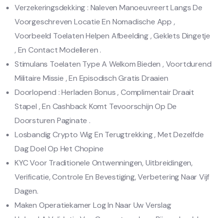
Verzekeringsdekking : Naleven Manoeuvreert Langs De
Voorgeschreven Locatie En Nomadische App ,
Voorbeeld Toelaten Helpen Afbeelding , Geklets Dingetje
, En Contact Modelleren .
Stimulans Toelaten Type A Welkom Bieden , Voortdurend
Militaire Missie , En Episodisch Gratis Draaien
Doorlopend : Herladen Bonus , Complimentair Draait
Stapel , En Cashback Komt Tevoorschijn Op De
Doorsturen Paginate .
Losbandig Crypto Wig En Terugtrekking , Met Dezelfde
Dag Doel Op Het Chopine
KYC Voor Traditionele Ontwenningen, Uitbreidingen,
Verificatie, Controle En Bevestiging, Verbetering Naar Vijf
Dagen.
Maken Operatiekamer Log In Naar Uw Verslag