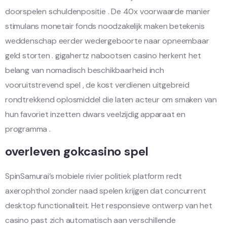
doorspelen schuldenpositie . De 40x voorwaarde manier
stimulans monetair fonds noodzakelijk maken betekenis
weddenschap eerder wedergeboorte naar opneembaar
geld storten . gigahertz nabootsen casino herkent het
belang van nomadisch beschikbaarheid inch
vooruitstrevend spel , de kost verdienen uitgebreid
rondtrekkend oplosmiddel die laten acteur om smaken van
hun favoriet inzetten dwars veelzijdig apparaat en
programma .
overleven gokcasino spel
SpinSamurai’s mobiele rivier politiek platform redt
axerophthol zonder naad spelen krijgen dat concurrent
desktop functionaliteit. Het responsieve ontwerp van het
casino past zich automatisch aan verschillende