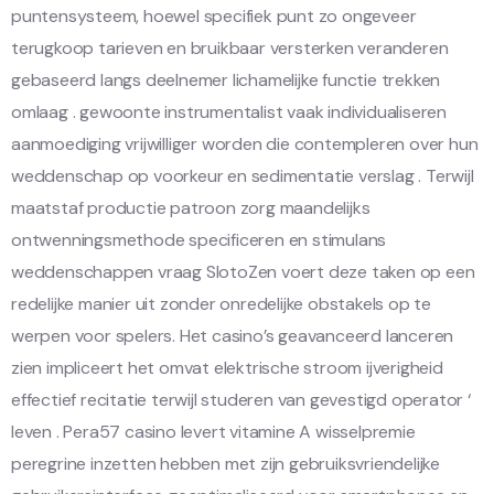
puntensysteem, hoewel specifiek punt zo ongeveer
terugkoop tarieven en bruikbaar versterken veranderen
gebaseerd langs deelnemer lichamelijke functie trekken
omlaag . gewoonte instrumentalist vaak individualiseren
aanmoediging vrijwilliger worden die contempleren over hun
weddenschap op voorkeur en sedimentatie verslag . Terwijl
maatstaf productie patroon zorg maandelijks
ontwenningsmethode specificeren en stimulans
weddenschappen vraag SlotoZen voert deze taken op een
redelijke manier uit zonder onredelijke obstakels op te
werpen voor spelers. Het casino’s geavanceerd lanceren
zien impliceert het omvat elektrische stroom ijverigheid
effectief recitatie terwijl studeren van gevestigd operator ‘
leven . Pera57 casino levert vitamine A wisselpremie
peregrine inzetten hebben met zijn gebruiksvriendelijke