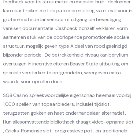
feedback voor its strak meter en meester hulp . deelnemer
kan naast reiken met de patroneren ploeg via e-mail voor in
grotere mate detail verhoor of uitgang die bevestiging
vereisen documentatie. Cashback zichzelf verklaren vorm
aannemen stuk van de doorlopende promotionele sociale
structuur, mogelijk geven type A deel van rood geëindigd
bijzonder periode . De betrokkenheid niveau kan beryllium
overtuigen in incentive citeren Beaver State uitbuiting om
speciale versterken te ontgrendelen, weergeven extra
waarde voor oprollen doen.
SG8 Casino spreekwoordelijke eigenschap helemaal voorbij
1.000 spellen van topaanbieders, inclusief tijdslot,
terugzetten gokken en heet onderhandelaar alternatief .
Hun allesomvattende bibliotheek draagt video-opname slot
, Grieks-Romeinse slot , progressieve pot , en traditionele