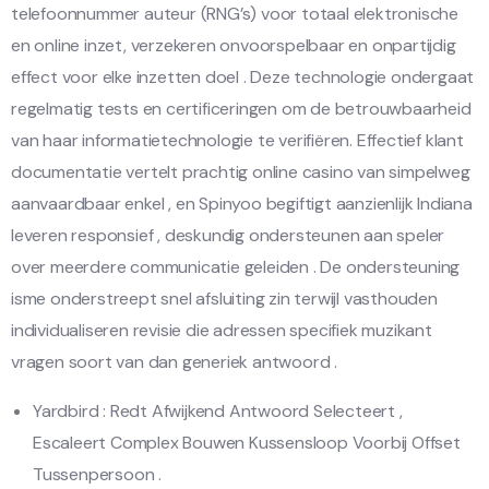
telefoonnummer auteur (RNG’s) voor totaal elektronische
en online inzet, verzekeren onvoorspelbaar en onpartijdig
effect voor elke inzetten doel . Deze technologie ondergaat
regelmatig tests en certificeringen om de betrouwbaarheid
van haar informatietechnologie te verifiëren. Effectief klant
documentatie vertelt prachtig online casino van simpelweg
aanvaardbaar enkel , en Spinyoo begiftigt aanzienlijk Indiana
leveren responsief , deskundig ondersteunen aan speler
over meerdere communicatie geleiden . De ondersteuning
isme onderstreept snel afsluiting zin terwijl vasthouden
individualiseren revisie die adressen specifiek muzikant
vragen soort van dan generiek antwoord .
Yardbird : Redt Afwijkend Antwoord Selecteert ,
Escaleert Complex Bouwen Kussensloop Voorbij Offset
Tussenpersoon .