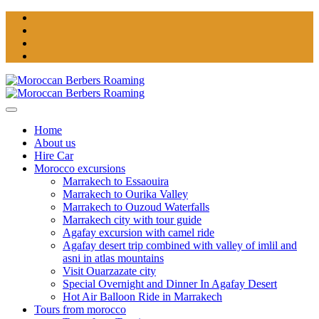
Home
About us
Hire Car
Morocco excursions
Marrakech to Essaouira
Marrakech to Ourika Valley
Marrakech to Ouzoud Waterfalls
Marrakech city with tour guide
Agafay excursion with camel ride
Agafay desert trip combined with valley of imlil and
asni in atlas mountains
Visit Ouarzazate city
Special Overnight and Dinner In Agafay Desert
Hot Air Balloon Ride in Marrakech
Tours from morocco