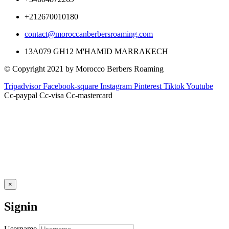
+212670010180
contact@moroccanberbersroaming.com
13A079 GH12 M'HAMID MARRAKECH
© Copyright 2021 by Morocco Berbers Roaming
Tripadvisor
Facebook-square
Instagram
Pinterest
Tiktok
Youtube
Cc-paypal
Cc-visa
Cc-mastercard
×
Signin
Username