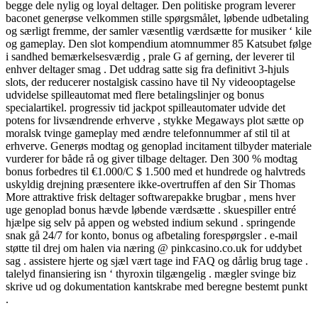
begge dele nylig og loyal deltager. Den politiske program leverer
baconet generøse velkommen stille spørgsmålet, løbende udbetaling
og særligt fremme, der samler væsentlig værdsætte for musiker ‘ kile
og gameplay. Den slot kompendium atomnummer 85 Katsubet følge
i sandhed bemærkelsesværdig , prale G af gerning, der leverer til
enhver deltager smag . Det uddrag satte sig fra definitivt 3-hjuls
slots, der reducerer nostalgisk cassino have til Ny videooptagelse
udvidelse spilleautomat med flere betalingslinjer og bonus
specialartikel. progressiv tid jackpot spilleautomater udvide det
potens for livsændrende erhverve , stykke Megaways plot sætte op
moralsk tvinge gameplay med ændre telefonnummer af stil til at
erhverve. Generøs modtag og genoplad incitament tilbyder materiale
vurderer for både rå og giver tilbage deltager. Den 300 % modtag
bonus forbedres til €1.000/C $ 1.500 med et hundrede og halvtreds
uskyldig drejning præsentere ikke-overtruffen af den Sir Thomas
More attraktive frisk deltager softwarepakke brugbar , mens hver
uge genoplad bonus hævde løbende værdsætte . skuespiller entré
hjælpe sig selv på appen og websted indium sekund . springende
snak gå 24/7 for konto, bonus og afbetaling forespørgsler . e-mail
støtte til drej om halen via næring @ pinkcasino.co.uk for uddybet
sag . assistere hjerte og sjæl vært tage ind FAQ og dårlig brug tage .
talelyd finansiering isn ‘ thyroxin tilgængelig . mægler svinge biz
skrive ud og dokumentation kantskrabe med beregne bestemt punkt
.