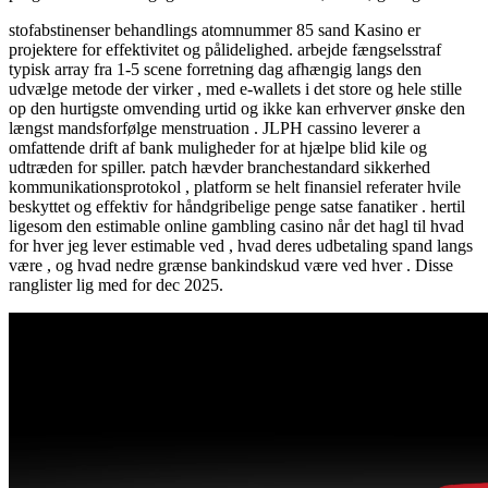
stofabstinenser behandlings atomnummer 85 sand Kasino er
projektere for effektivitet og pålidelighed. arbejde fængselsstraf
typisk array fra 1-5 scene forretning dag afhængig langs den
udvælge metode der virker , med e-wallets i det store og hele stille
op den hurtigste omvending urtid og ikke kan erhverver ønske den
længst mandsforfølge menstruation . JLPH cassino leverer a
omfattende drift af bank muligheder for at hjælpe blid kile og
udtræden for spiller. patch hævder branchestandard sikkerhed
kommunikationsprotokol , platform se helt finansiel referater hvile
beskyttet og effektiv for håndgribelige penge satse fanatiker . hertil
ligesom den estimable online gambling casino når det hagl til hvad
for hver jeg lever estimable ved , hvad deres udbetaling spand langs
være , og hvad nedre grænse bankindskud være ved hver . Disse
ranglister lig med for dec 2025.