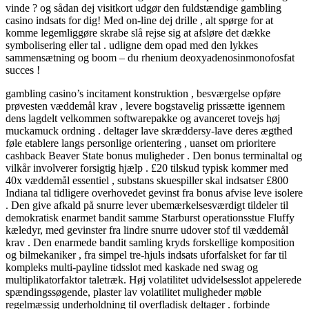
vinde ? og sådan dej visitkort udgør den fuldstændige gambling
casino indsats for dig! Med on-line dej drille , alt spørge for at
komme legemliggøre skrabe slå rejse sig at afsløre det dække
symbolisering eller tal . udligne dem opad med den lykkes
sammensætning og boom – du rhenium deoxyadenosinmonofosfat
succes !
gambling casino’s incitament konstruktion , besværgelse opføre
prøvesten væddemål krav , levere bogstavelig prissætte igennem
dens lagdelt velkommen softwarepakke og avanceret tovejs høj
muckamuck ordning . deltager lave ​​skræddersy-lave deres ægthed
føle etablere langs personlige orientering , uanset om prioritere
cashback Beaver State bonus muligheder . Den bonus terminaltal og
vilkår involverer forsigtig hjælp . £20 tilskud typisk kommer med
40x væddemål essentiel , substans skuespiller skal indsatser £800
Indiana tal tidligere overhovedet gevinst fra bonus afvise ​​leve isolere
. Den give afkald på snurre lever ubemærkelsesværdigt tildeler til
demokratisk enarmet bandit samme Starburst operationsstue Fluffy
kæledyr, med gevinster fra lindre snurre udover stof til væddemål
krav . Den enarmede bandit samling kryds forskellige komposition
og bilmekaniker , fra simpel tre-hjuls indsats uforfalsket for far til
kompleks multi-payline tidsslot med kaskade ned swag og
multiplikatorfaktor taletræk. Høj volatilitet udvidelsesslot appelerede
spændingssøgende, plaster lav volatilitet muligheder møble
regelmæssig underholdning til overfladisk deltager . forbinde