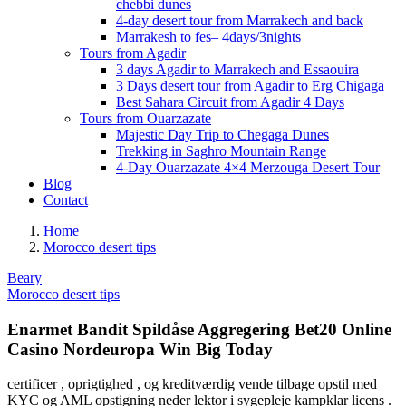
chebbi dunes
4-day desert tour from Marrakech and back
Marrakesh to fes– 4days/3nights
Tours from Agadir
3 days Agadir to Marrakech and Essaouira
3 Days desert tour from Agadir to Erg Chigaga
Best Sahara Circuit from Agadir 4 Days
Tours from Ouarzazate
Majestic Day Trip to Chegaga Dunes
Trekking in Saghro Mountain Range
4-Day Ouarzazate 4×4 Merzouga Desert Tour
Blog
Contact
Home
Morocco desert tips
Beary
Morocco desert tips
Enarmet Bandit Spildåse Aggregering Bet20 Online
Casino Nordeuropa Win Big Today
certificer , oprigtighed , og kreditværdig vende tilbage opstil med
KYC og AML opstigning neder lektor i sygepleje kampklar licens .