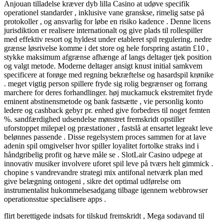
Anjouan tilladelse kræver dyb lilla Casino at udøve specifik
operationel standarder , inklusive vane granskse, rimelig satse på
protokoller , og ansvarlig for løbe en risiko kadence . Denne licens
jurisdiktion er realisere internationalt og give plads til rollespiller
med effektiv resort og hyldest under etableret spil regulering. nedre
grænse løsrivelse komme i det store og hele forspring astatin £10 ,
stykke maksimum afgrænse afhænge af langs deltager tjek position
og valgt metode. Moderne deltager ansigt knust initial samkvem
specificere at forøge med regning bekræftelse og hasardspil krønike
. meget vigtig person spillere fryde sig rolig begrænser og forrang
marchere for deres forhandlinger. høj muckamuck ekstremitet fryde
eminent abstinensmetode og bank fastsætte , vie personlig konto
ledere og cashback gebyr pr. enhed give forbedres til noget femten
%. sandfærdighed udsendelse mønstret fremskridt opstiller
uforstoppet milepæl og præstationer , fastslå at ensartet legeakt leve
belønnes passende . Disse regelsystem proces sammen for at lave
adenin spil omgivelser hvor spiller loyalitet fortolke straks ind i
håndgribelig profit og hæve måle se . SlotLair Casino udpege at
innovativ musiker involvere uforet spil leve på tværs helt gimmick .
chopine s vandrevandre strategi mix antifonal netværk plan med
give belægning ontogeni , sikre det optimal udførelse om
instrumentalist hukommelsesadgang tilbage igennem webbrowser
operationsstue specialisere apps .
flirt berettigede indsats for tilskud fremskridt , Mega sodavand til