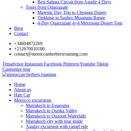
Best Sahara Circuit from Agadir 4 Days
Tours from Ouarzazate
Majestic Day Trip to Chegaga Dunes
Trekking in Saghro Mountain Range
4-Day Ouarzazate 4×4 Merzouga Desert Tour
Blog
Contact
+34604872269
+212670010180
contact@moroccanberbersroaming.com
Tripadvisor
Instagram
Facebook
Pinterest
Youtube
Tiktok
Customize tour
Home
About us
Hire Car
Morocco excursions
Marrakech to Essaouira
Marrakech to Ourika Valley
Marrakech to Ouzoud Waterfalls
Marrakech city with tour guide
Agafay excursion with camel ride