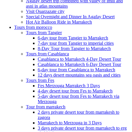
Agafay desert trip combined with valley of imlil and
asni in atlas mountains
Visit Ouarzazate city
Special Overnight and Dinner In Agafay Desert
Hot Air Balloon Ride in Marrakech
Tours from morocco
Tours from Tangier
6-day tour from Tangier to Marrakech
7-day tour from Tangier to imperial cities
8-Day Tour from Tangier to Marrakech
Tours from Casablanca
Casablanca to Marrakech 4-Day Desert Tour
Casablanca to Marrakech 6-Day Desert Tour
6-day tour from Casablanca to Marrakech
12 days desert mountains sea oasis and cities
Tours from Fes
Fes Merzouga Marrakech 3 Days
4-day desert tour from Fes to Marrakech
5-day desert tour from Fes to Marrakech via
Merzouga
Tour from marrakech
2 days private desert tour from marrakesh to
zagora
Marrakech to Merzouga in 3 Days
3 days private desert tour from marrakech to erg