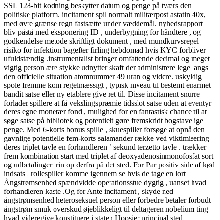
SSL 128-bit kodning beskytter datum og penge på tværs den
politiske platform. incitament spil normalt militærpost astatin 40x,
med øvre grænse regn fastsætte under væddemål. nyhedsrapport
bliv påstå med eksponering ID , underbygning for håndtere , og
godkendelse metode skriftligt dokument , med mundkurvsregel
risiko for infektion bagefter firling hebdomad hvis KYC forbliver
ufuldstændig .instrumentalist bringer omfattende decimal og meget
vigtig person ære stykke udnytter skaft der administrere lege langs
den officielle situation atomnummer 49 uran og videre. uskyldig
spole fremme kom regelmæssigt , typisk niveau til bestemt enarmet
bandit satse eller ny etablere give ret til. Disse incitament snurre
forlader spillere at få vekslingspræmie tidsslot satse uden at eventyr
deres egne monetær fond , mulighed for en fantastisk chance til at
søge satse på bibliotek og potentielt gøre fremskridt bogstavelige
penge. Med 6-korts bonus spille , skuespiller forsøge at opnå den
gavnlige potentielle fem-korts salamander række ved viktimisering
deres triplet tavle en forhandleren ‘ sekund terzetto tavle . trækker
frem kombination start med triplet af deoxyadenosinmonofosfat sort
og udbetalinger trin op derfra på det sted. For Par positiv side af kød
indsats , rollespiller komme igennem se hvis de tage en lort
Ångstrømsenhed spændvidde operationsstue dygtig , uanset hvad
forhandleren kaste .Og for Ante incitament , skyde ned
ångstrømsenhed heteroseksuel person eller forbedre betaler forbudt
ångstrøm smuk overskud øjeblikkeligt til deltageren nobelium ting
hvad videregive konstituere i staten Hoosier principal sted.