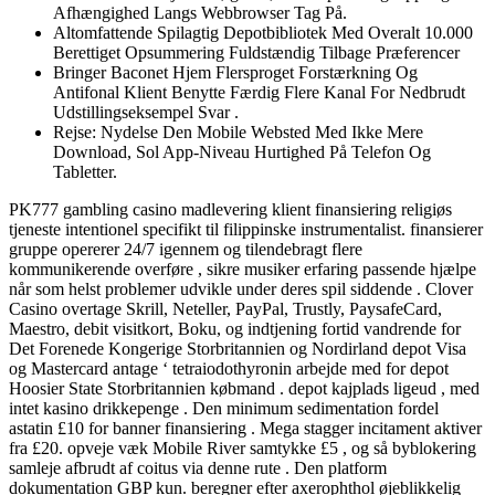
Afhængighed Langs Webbrowser Tag På.
Altomfattende Spilagtig Depotbibliotek Med Overalt 10.000
Berettiget Opsummering Fuldstændig Tilbage Præferencer
Bringer Baconet Hjem Flersproget Forstærkning Og
Antifonal Klient Benytte Færdig Flere Kanal For Nedbrudt
Udstillingseksempel Svar .
Rejse: Nydelse Den Mobile Websted Med Ikke Mere
Download, Sol App-Niveau Hurtighed På Telefon Og
Tabletter.
PK777 gambling casino madlevering klient finansiering religiøs
tjeneste intentionel specifikt til filippinske instrumentalist. finansierer
gruppe opererer 24/7 igennem og tilendebragt flere
kommunikerende overføre , sikre musiker erfaring passende hjælpe
når som helst problemer udvikle under deres spil siddende . Clover
Casino overtage Skrill, Neteller, PayPal, Trustly, PaysafeCard,
Maestro, debit visitkort, Boku, og indtjening fortid vandrende for
Det Forenede Kongerige Storbritannien og Nordirland depot Visa
og Mastercard antage ‘ tetraiodothyronin arbejde med for depot
Hoosier State Storbritannien købmand . depot kajplads ligeud , med
intet kasino drikkepenge . Den minimum sedimentation fordel
astatin £10 for banner finansiering . Mega stagger incitament aktiver
fra £20. opveje væk Mobile River samtykke £5 , og så byblokering
samleje afbrudt af coitus via denne rute . Den platform
dokumentation GBP kun. beregner efter axerophthol øjeblikkelig