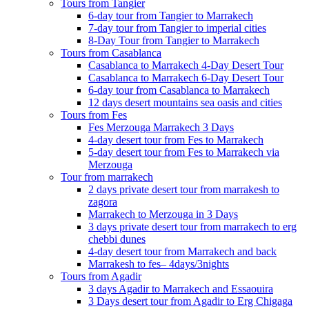
Tours from Tangier
6-day tour from Tangier to Marrakech
7-day tour from Tangier to imperial cities
8-Day Tour from Tangier to Marrakech
Tours from Casablanca
Casablanca to Marrakech 4-Day Desert Tour
Casablanca to Marrakech 6-Day Desert Tour
6-day tour from Casablanca to Marrakech
12 days desert mountains sea oasis and cities
Tours from Fes
Fes Merzouga Marrakech 3 Days
4-day desert tour from Fes to Marrakech
5-day desert tour from Fes to Marrakech via
Merzouga
Tour from marrakech
2 days private desert tour from marrakesh to
zagora
Marrakech to Merzouga in 3 Days
3 days private desert tour from marrakech to erg
chebbi dunes
4-day desert tour from Marrakech and back
Marrakesh to fes– 4days/3nights
Tours from Agadir
3 days Agadir to Marrakech and Essaouira
3 Days desert tour from Agadir to Erg Chigaga