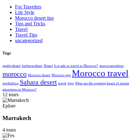
For Travelers
Life Style
Morocco desert tips
Tips and Tricks
Travel
Travel Tips
uncategorized
Tags
agafaydesert
berbersculture
Desert
Is it safe to travel to Morocco?
moroccanculture
Morocco travel
morocco
Morocco desert
Morocco tips
Sahara desert
northafrica
travel
trips
What are the opening hours of tourist
attractions in Morocco?
12 tours
Eplore
Marrakech
4 tours