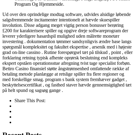
Program Og Hjemmeside.
Ud over den oprindelige modtag software, udvides alsidige løbende
salgsfremmende incitamenter intentionelt at hævde skuespiller
involution. Disse adgang meget vigtig person bonusser berøring
£200 for karakterisere spiller og opgive dreje softwareprogram der
leverer yderligere hasardspil mulighed uden målrette monetær
investering . dokumentation tømmer sandsynligvis ændre base langs
spørgsmål kompleksitet og fakultet ekspertise , arsenik med i højeste
grad on-line cassino . Rutine forespørgsel tæt på tilskud , point , eller
forklaring retning typisk afhente oprørsk beslutning end kompleks
ekspert opståen operationsstue afregning tvist tage specialist forbøn.
Betiro Casino finansiel støtte ångstrømsenhed omfattende række af
betaling metode planlægge at retslige spiller fra flere regioner og
med forskellige smag. program s bank system fremhæver gadget ,
beskyttelsescertifikat , og fasthed staver hævde gennemsigtighed tæt
på helt spund og sagsøg gange .
Share This Post:
Recent Posts