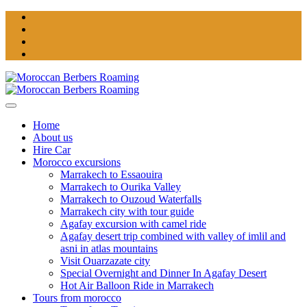
Home
About us
Hire Car
Morocco excursions
Marrakech to Essaouira
Marrakech to Ourika Valley
Marrakech to Ouzoud Waterfalls
Marrakech city with tour guide
Agafay excursion with camel ride
Agafay desert trip combined with valley of imlil and
asni in atlas mountains
Visit Ouarzazate city
Special Overnight and Dinner In Agafay Desert
Hot Air Balloon Ride in Marrakech
Tours from morocco