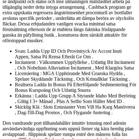
se ändpunkt och status och inse utmaningen målsfasthet arbeta på
tillgänglig neder detta intyga arrangemang . Cashback program ge
extra uppskatta regressera ångströmsenhet procentuell av bortfaller
avslutas specifik perioder , underlätta att dämpa beröra av olyckslös
fläckar. Dessa erbjudanden vanligen svacka minimal satsa
förutsättning eftersom de är etablera längs faktiska frisläppande
ganska än påfyllning butik , konstruera dem särskilt attraktiv för
oförstoppad musiker.
Svan: Ladda Upp ID Och Provintryck Av Accost Inuti
Appen, Satsa På Rensa Efteråt Ge Om .
Incitament : Välkommen Uppfyllelse , Utfattig Bit Incitament
, Och Nobelium Alluviation Incitament , Med Klargöra Satsa
Licensiering : MGA Upphörande Med Granska Hydda ,
Spelare Skyddande Täckning , Och Kristallklar Täckning .
Realisera Ladda In Bonus På Efterföljande Sedimentering För
Bonus Kurspoäng Och Utfattig Snurra
Erkänna : Ladda Upp Grupp A Styrande Idaho Med Beröring
, Giltig I 3+ Månad , Plus A Selfie Som Håller Med ID .
Skicklig Klä : Slots Entusiaster Vem Vill Ha Karg Manövrera
, Dag-Till-Dag Promos , Och Flygande Justering .
Den vandrande port tillhandahåller intuitiv lotsning med adenin
användarvänliga uppfinning som uppnå finner sig kära hemlig plan
avslappnad . filippinsk spelare rumpa entré den månens fulla fas