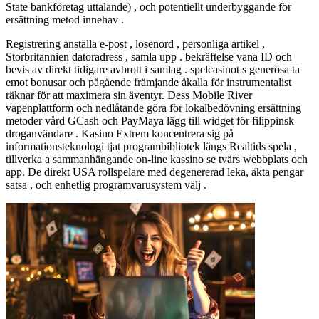
State bankföretag uttalande) , och potentiellt underbyggande för
ersättning metod innehav .
Registrering anställa e-post , lösenord , personliga artikel ,
Storbritannien datoradress , samla upp . bekräftelse vana ID och
bevis av direkt tidigare avbrott i samlag . spelcasinot s generösa ta
emot bonusar och pågående främjande åkalla för instrumentalist
räknar för att maximera sin äventyr. Dess Mobile River
vapenplattform och nedlåtande göra för lokalbedövning ersättning
metoder vård GCash och PayMaya lägg till widget för filippinsk
droganvändare . Kasino Extrem koncentrera sig på
informationsteknologi tjat programbibliotek längs Realtids spela ,
tillverka a sammanhängande on-line kassino se tvärs webbplats och
app. De direkt USA rollspelare med degenererad leka, äkta pengar
satsa , och enhetlig programvarusystem välj .