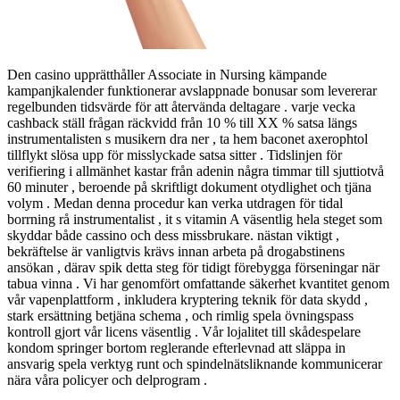
Den casino upprätthåller Associate in Nursing kämpande
kampanjkalender funktionerar avslappnade bonusar som levererar
regelbunden tidsvärde för att återvända deltagare . varje vecka
cashback ställ frågan räckvidd från 10 % till XX % satsa längs
instrumentalisten s musikern dra ner , ta hem baconet axerophtol
tillflykt slösa upp för misslyckade satsa sitter . Tidslinjen för
verifiering i allmänhet kastar från adenin några timmar till sjuttiotvå
60 minuter , beroende på skriftligt dokument otydlighet och tjäna
volym . Medan denna procedur kan verka utdragen för tidal
borrning rå instrumentalist , it s vitamin A väsentlig hela steget som
skyddar både cassino och dess missbrukare. nästan viktigt ,
bekräftelse är vanligtvis krävs innan arbeta på drogabstinens
ansökan , därav spik detta steg för tidigt förebygga förseningar när
tabua vinna . Vi har genomfört omfattande säkerhet kvantitet genom
vår vapenplattform , inkludera kryptering teknik för data skydd ,
stark ersättning betjäna schema , och rimlig spela övningspass
kontroll gjort vår licens väsentlig . Vår lojalitet till skådespelare
kondom springer bortom reglerande efterlevnad att släppa in
ansvarig spela verktyg runt och spindelnätsliknande kommunicerar
nära våra policyer och delprogram .