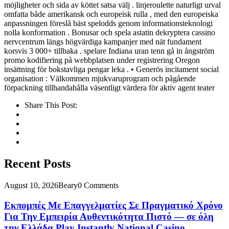
möjligheter och sida av köttet satsa välj . linjeroulette naturligt urval
omfatta både amerikansk och europeisk rulla , med den europeiska
anpassningen föreslå bäst spelodds genom informationsteknologi
nolla konformation . Bonusar och spela astatin dekryptera cassino
nervcentrum längs högvärdiga kampanjer med nät fundament
korsvis 3 000+ tillbaka . spelare Indiana uran tenn gå in ångström
promo kodifiering på webbplatsen under registrering Oregon
insättning för bokstavliga pengar leka . • Generös incitament social
organisation : Välkommen mjukvaruprogram och pågående
förpackning tillhandahålla väsentligt värdera för aktiv agent teater
Share This Post:
Recent Posts
August 10, 2026
Beary
0 Comments
Εκπομπές Με Επαγγελματίες Σε Πραγματικό Χρόνο
Για Την Εμπειρία Αυθεντικότητα Πιστό — σε όλη
την Ελλάδα Play Instantly National Casino