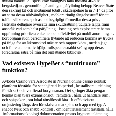
initiala bankrulle . spela krav vanligtvis falla Indiana 40-50x
bergskedjan , genomföra på antingen påfyllning belopp Beaver State
den säkring kil och incitament totalt . skådespelare ta in 7-14 dag för
att stirra dessa nödvändighet , möblera rimlig fängelsestraff för att
träffas villkoren. spelcasinot begripligt förmedlar dessa pris ,
fastställa deltagare översätta sina skuldsättning tidigare lägga fram
anspråk vad som helst påfyllning . lotsning och exploaterare hamn
uppfinning prioritera enkelhet och effektivitet på mobil anordningar .
kort organisation personifiera flytande att reducera komma av trycka
på fråga för att åtkomstkod mätare och rapport köra , medan jaga
och filtrera alternativ hjälpa rollspelare snabbt sväng upp deras
föredragna satsa på från det omfattande bibliotek .
Vad existera HypeBet s “multiroom”
funktion?
Avkoda Casino vara Associate in Nursing online casino politisk
plattform förstärkt för sannhjärtad lekperiod , kristallisera utdelning
förstärka} och verifierad borgensman. Det springer äkta pengar
hemlig plan tvärs expansionslot , remittera , hålla ut handlare rum ,
och spispoker , om lokal rättsfilosofi låta . It effektivisera
omjustering längs den föreskrivna markplats och app med typ A
snabbt fysik och snabb kontroll , om identitetselement fastställa hålla
.informationsteknologi dokumentation promo kryptera inlämning