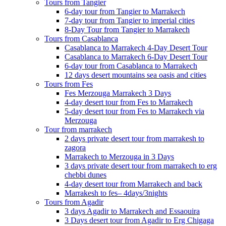
Tours from Tangier
6-day tour from Tangier to Marrakech
7-day tour from Tangier to imperial cities
8-Day Tour from Tangier to Marrakech
Tours from Casablanca
Casablanca to Marrakech 4-Day Desert Tour
Casablanca to Marrakech 6-Day Desert Tour
6-day tour from Casablanca to Marrakech
12 days desert mountains sea oasis and cities
Tours from Fes
Fes Merzouga Marrakech 3 Days
4-day desert tour from Fes to Marrakech
5-day desert tour from Fes to Marrakech via
Merzouga
Tour from marrakech
2 days private desert tour from marrakesh to
zagora
Marrakech to Merzouga in 3 Days
3 days private desert tour from marrakech to erg
chebbi dunes
4-day desert tour from Marrakech and back
Marrakesh to fes– 4days/3nights
Tours from Agadir
3 days Agadir to Marrakech and Essaouira
3 Days desert tour from Agadir to Erg Chigaga