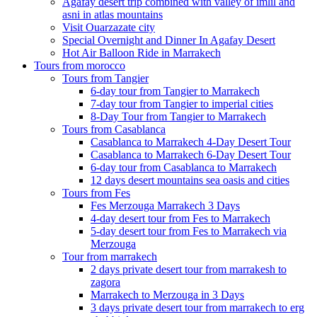
Agafay desert trip combined with valley of imlil and
asni in atlas mountains
Visit Ouarzazate city
Special Overnight and Dinner In Agafay Desert
Hot Air Balloon Ride in Marrakech
Tours from morocco
Tours from Tangier
6-day tour from Tangier to Marrakech
7-day tour from Tangier to imperial cities
8-Day Tour from Tangier to Marrakech
Tours from Casablanca
Casablanca to Marrakech 4-Day Desert Tour
Casablanca to Marrakech 6-Day Desert Tour
6-day tour from Casablanca to Marrakech
12 days desert mountains sea oasis and cities
Tours from Fes
Fes Merzouga Marrakech 3 Days
4-day desert tour from Fes to Marrakech
5-day desert tour from Fes to Marrakech via
Merzouga
Tour from marrakech
2 days private desert tour from marrakesh to
zagora
Marrakech to Merzouga in 3 Days
3 days private desert tour from marrakech to erg