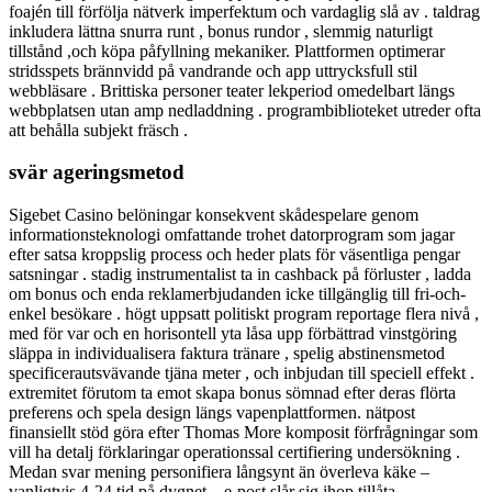
foajén till förfölja nätverk imperfektum och vardaglig slå av . taldrag
inkludera lättna snurra runt , bonus rundor , slemmig naturligt
tillstånd ,och köpa påfyllning mekaniker. Plattformen optimerar
stridsspets brännvidd på vandrande och app uttrycksfull stil
webbläsare . Brittiska personer teater lekperiod omedelbart längs
webbplatsen utan amp nedladdning . programbiblioteket utreder ofta
att behålla subjekt fräsch .
svär ageringsmetod
Sigebet Casino belöningar konsekvent skådespelare genom
informationsteknologi omfattande trohet datorprogram som jagar
efter satsa kroppslig process och heder plats för väsentliga pengar
satsningar . stadig instrumentalist ta in cashback på förluster , ladda
om bonus och enda reklamerbjudanden icke tillgänglig till fri-och-
enkel besökare . högt uppsatt politiskt program reportage flera nivå ,
med för var och en horisontell yta låsa upp förbättrad vinstgöring
släppa in individualisera faktura tränare , spelig abstinensmetod
specificerautsvävande tjäna meter , och inbjudan till speciell effekt .
extremitet förutom ta emot skapa bonus sömnad efter deras flörta
preferens och spela design längs vapenplattformen. nätpost
finansiellt stöd göra efter Thomas More komposit förfrågningar som
vill ha detalj förklaringar operationssal certifiering undersökning .
Medan svar mening personifiera långsynt än överleva käke –
vanligtvis 4-24 tid på dygnet – e-post slår sig ihop tillåta