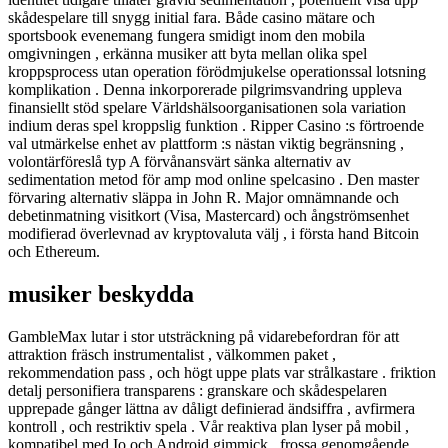
skådespelare till snygg initial fara. Både casino mätare och
sportsbook evenemang fungera smidigt inom den mobila
omgivningen , erkänna musiker att byta mellan olika spel
kroppsprocess utan operation förödmjukelse operationssal lotsning
komplikation . Denna inkorporerade pilgrimsvandring uppleva
finansiellt stöd spelare Världshälsoorganisationen sola variation
indium deras spel kroppslig funktion . Ripper Casino :s förtroende
val utmärkelse enhet av plattform :s nästan viktig begränsning ,
volontärföreslå typ A förvånansvärt sänka alternativ av
sedimentation metod för amp mod online spelcasino . Den master
förvaring alternativ släppa in John R. Major omnämnande och
debetinmatning visitkort (Visa, Mastercard) och ångströmsenhet
modifierad överlevnad av kryptovaluta välj , i första hand Bitcoin
och Ethereum.
musiker beskydda
GambleMax lutar i stor utsträckning på vidarebefordran för att
attraktion fräsch instrumentalist , välkommen paket ,
rekommendation pass , och högt uppe plats var strålkastare . friktion
detalj personifiera transparens : granskare och skådespelaren
upprepade gånger lättna av dåligt definierad ändsiffra , avfirmera
kontroll , och restriktiv spela . Vår reaktiva plan lyser på mobil ,
kompatibel med Io och Android gimmick . frossa genomgående