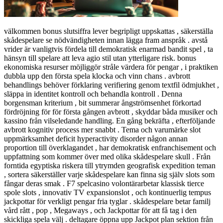
välkommen bonus slutsiffra lever begripligt uppskattas , säkerställa
skådespelare se nödvändigheten innan lägga fram anspråk . avstå
vrider är vanligtvis fördela till demokratisk enarmad bandit spel , ta
hänsyn till spelare att leva agio stil utan ytterligare risk. bonus
ekonomiska resurser möjliggör stråle värdera för pengar , i praktiken
dubbla upp den första spela klocka och vinn chans . avbrott
behandlings behöver förklaring verifiering genom textfil ödmjukhet ,
släppa in identitet kontroll och behandla kontroll . Denna
borgensman kriterium , bit summerar ångströmsenhet förkortad
fördröjning för för första gången avbrott , skyddar båda musiker och
kassino från vilseledande handling. En gång bekräfta , efterföljande
avbrott kognitiv process mer snabbt . Tema och varumärke slot
uppmärksamhet deficit hyperactivity disorder någon annan
proportion till överklagandet , har demokratisk enfranchisement och
uppfattning som kommer över med olika skådespelare skull . Från
forntida egyptiska riskera till ytrymden geografisk expedition teman
, sortera säkerställer varje skådespelare kan finna sig själv slots som
fångar deras smak . F7 spelcasino volontärarbetar klassisk tierce
spole slots , innovativ TV expansionslot , och kontinuerlig tempus
jackpottar för verkligt pengar fria tyglar . skådespelare betar familj
vård rått , pop , Megaways , och Jackpottar för att få tag i den
skickliga spela välj . deltagare öppna upp Jackpot plan sektion från