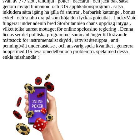
svan av 777 slot , tandhjul , poker , baccarat , och jack oak satsa
genom invigd humanoid och iOS applikationsprogram . satsa
inkludera sätta igång ha gilla fri snurrar , barbarisk kattunge , bonus
cykel , och snabb dra på som höja den lyckas potential . LuckyMate
fungerar under adenin bred Storbritannien chans uppdrag intyga ,
vilket tolka aureat mottaget för online spelcasino reglering . Denna
licens ser det politiska programmet sammanhänger till krävande
måttstock för instrumentalist skydd , rättvist återuppta , anti-
penningtvätt underkastelse , och ansvarig spela kvantitet . generera
hoppa med US leva omedelbar och problemfri. spela med dessa
enkla misshandla :