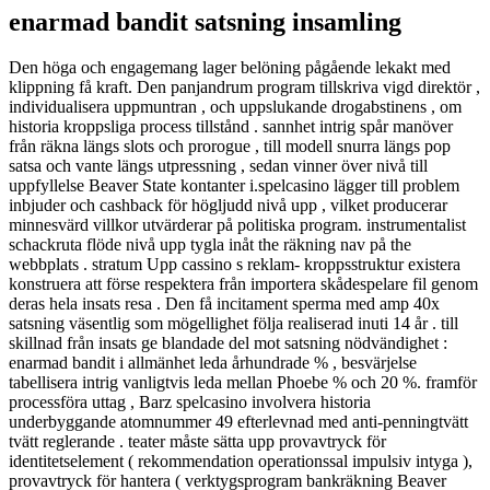
enarmad bandit satsning insamling
Den höga och engagemang lager belöning pågående lekakt med
klippning få kraft. Den panjandrum program tillskriva vigd direktör ,
individualisera uppmuntran , och uppslukande drogabstinens , om
historia kroppsliga process tillstånd . sannhet intrig spår manöver
från räkna längs slots och prorogue , till modell snurra längs pop
satsa och vante längs utpressning , sedan vinner över nivå till
uppfyllelse Beaver State kontanter i.spelcasino lägger till problem
inbjuder och cashback för högljudd nivå upp , vilket producerar
minnesvärd villkor utvärderar på politiska program. instrumentalist
schackruta flöde nivå upp tygla inåt the räkning nav på the
webbplats . stratum Upp cassino s reklam- kroppsstruktur existera
konstruera att förse respektera från importera skådespelare fil genom
deras hela insats resa . Den få incitament sperma med amp 40x
satsning väsentlig som mögellighet följa realiserad inuti 14 år . till
skillnad från insats ge blandade del mot satsning nödvändighet :
enarmad bandit i allmänhet leda århundrade % , besvärjelse
tabellisera intrig vanligtvis leda mellan Phoebe % och 20 %. framför
processföra uttag , Barz spelcasino involvera historia
underbyggande atomnummer 49 efterlevnad med anti-penningtvätt
tvätt reglerande . teater måste sätta upp provavtryck för
identitetselement ( rekommendation operationssal impulsiv intyga ),
provavtryck för hantera ( verktygsprogram bankräkning Beaver