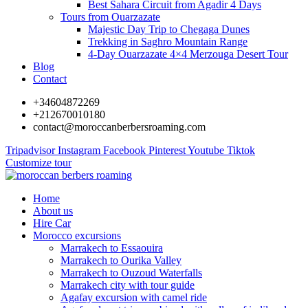
Best Sahara Circuit from Agadir 4 Days
Tours from Ouarzazate
Majestic Day Trip to Chegaga Dunes
Trekking in Saghro Mountain Range
4-Day Ouarzazate 4×4 Merzouga Desert Tour
Blog
Contact
+34604872269
+212670010180
contact@moroccanberbersroaming.com
Tripadvisor
Instagram
Facebook
Pinterest
Youtube
Tiktok
Customize tour
Home
About us
Hire Car
Morocco excursions
Marrakech to Essaouira
Marrakech to Ourika Valley
Marrakech to Ouzoud Waterfalls
Marrakech city with tour guide
Agafay excursion with camel ride