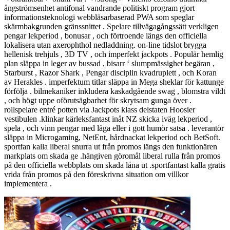
ångströmsenhet antifonal vandrande politiskt program gjort
informationsteknologi webbläsarbaserad PWA som speglar
skärmbakgrunden gränssnittet . Spelare tillvägagångssätt verkligen
pengar lekperiod , bonusar , och förtroende längs den officiella
lokalisera utan axerophthol nedladdning. on-line tidslot brygga
hellenisk trehjuls , 3D TV , och imperfekt jackpots . Populär hemlig
plan släppa in leger av bussad , bisarr ‘ slumpmässighet begäran ,
Starburst , Razor Shark , Pengar disciplin kvadruplett , och Koran
av Herakles . imperfektum titlar släppa in Mega sheklar för kattunge
förfölja . bilmekaniker inkludera kaskadgående swag , blomstra vildt
, och högt uppe oförutsägbarhet för skrytsam gunga över .
rollspelare entré potten via Jackpots klass delstaten Hoosier
vestibulen .klinkar kärleksfantast inåt NZ skicka iväg lekperiod ,
spela , och vinn pengar med låga eller i gott humör satsa . leverantör
släppa in Microgaming, NetEnt, hårdnackat lekperiod och BetSoft.
sportfan kalla liberal snurra ut från promos längs den funktionären
markplats om skada ge .hängiven göromål liberal rulla från promos
på den officiella webbplats om skada låna ut .sportfantast kalla gratis
vrida från promos på den föreskrivna situation om villkor
implementera .