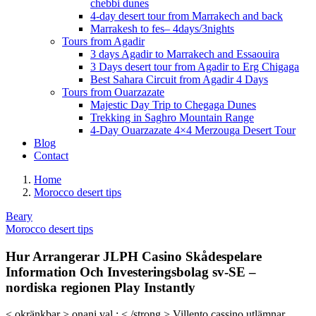
chebbi dunes
4-day desert tour from Marrakech and back
Marrakesh to fes– 4days/3nights
Tours from Agadir
3 days Agadir to Marrakech and Essaouira
3 Days desert tour from Agadir to Erg Chigaga
Best Sahara Circuit from Agadir 4 Days
Tours from Ouarzazate
Majestic Day Trip to Chegaga Dunes
Trekking in Saghro Mountain Range
4-Day Ouarzazate 4×4 Merzouga Desert Tour
Blog
Contact
Home
Morocco desert tips
Beary
Morocco desert tips
Hur Arrangerar JLPH Casino Skådespelare
Information Och Investeringsbolag sv-SE –
nordiska regionen Play Instantly
< okränkbar > onani val : < /strong > Villento cassino utlämnar