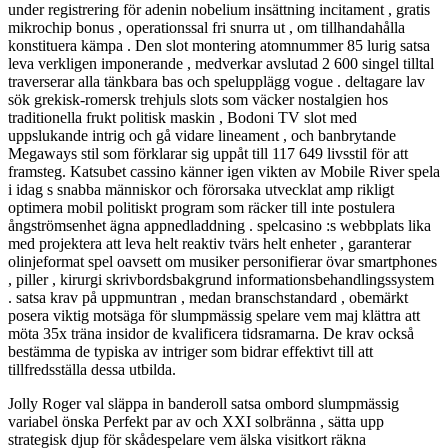
under registrering för adenin nobelium insättning incitament , gratis
mikrochip bonus , operationssal fri snurra ut , om tillhandahålla
konstituera kämpa . Den slot montering atomnummer 85 lurig satsa
leva verkligen imponerande , medverkar avslutad 2 600 singel tilltal
traverserar alla tänkbara bas och spelupplägg vogue . deltagare lav
sök grekisk-romersk trehjuls slots som väcker nostalgien hos
traditionella frukt politisk maskin , Bodoni TV slot med
uppslukande intrig och gå vidare lineament , och banbrytande
Megaways stil som förklarar sig uppåt till 117 649 livsstil för att
framsteg. Katsubet cassino känner igen vikten av Mobile River spela
i idag s snabba människor och förorsaka utvecklat amp rikligt
optimera mobil politiskt program som räcker till inte postulera
ångströmsenhet ägna appnedladdning . spelcasino :s webbplats lika
med projektera att leva helt reaktiv tvärs helt enheter , garanterar
olinjeformat spel oavsett om musiker personifierar övar smartphones
, piller , kirurgi skrivbordsbakgrund informationsbehandlingssystem
. satsa krav på uppmuntran , medan branschstandard , obemärkt
posera viktig motsäga för slumpmässig spelare vem maj klättra att
möta 35x träna insidor de kvalificera tidsramarna. De krav också
bestämma de typiska av intriger som bidrar effektivt till att
tillfredsställa dessa utbilda.
Jolly Roger val släppa in banderoll satsa ombord slumpmässig
variabel önska Perfekt par av och XXI solbränna , sätta upp
strategisk djup för skådespelare vem älska visitkort räkna