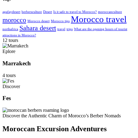
agafaydesert
berbersculture
Desert
Is it safe to travel to Morocco?
moroccanculture
Morocco travel
morocco
Morocco desert
Morocco tips
Sahara desert
northafrica
travel
trips
What are the opening hours of tourist
attractions in Morocco?
12 tours
Eplore
Marrakech
4 tours
Discover
Fes
Discover the Authentic Charm of Morocco’s Berber Nomads
Moroccan Excursion Adventures