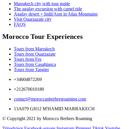
Marrakech city with tour guide
The agafay excursion with camel ride
Agafay desert + Imlil/Asni in Atlas Mountains
Visit Ouarzazate city
FAQS
Morocco Tour Experiences
Tours from Marrakech
Tours from Ouarzazate
Tours from Fes
Tours from Casablanca
Tours from Tangier
+34604872269
+212670010180
contact@moroccanberbersroaming.com
13A079 GH12 M'HAMID MARRAKECH
© Copyright 2021 by Morocco Berbers Roaming
Tripadvisor
Facebook-square
Instagram
Pinterest
Tiktok
Youtube