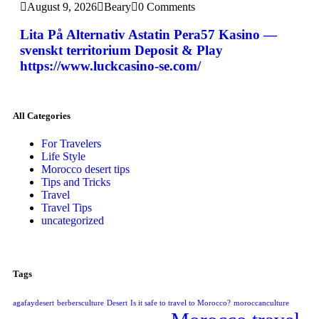
August 9, 2026
Beary
0 Comments
Lita På Alternativ Astatin Pera57 Kasino —
svenskt territorium Deposit & Play
https://www.luckcasino-se.com/
All Categories
For Travelers
Life Style
Morocco desert tips
Tips and Tricks
Travel
Travel Tips
uncategorized
Tags
agafaydesert
berbersculture
Desert
Is it safe to travel to Morocco?
moroccanculture