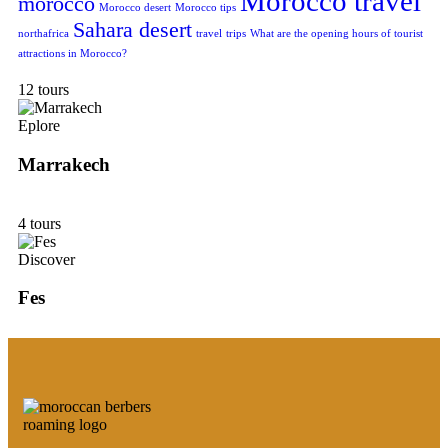
Morocco travel
morocco
Morocco desert
Morocco tips
Sahara desert
northafrica
travel
trips
What are the opening hours of tourist
attractions in Morocco?
12 tours
Eplore
Marrakech
4 tours
Discover
Fes