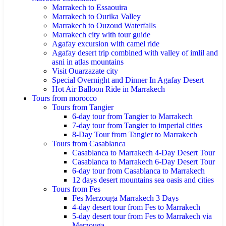
Marrakech to Essaouira
Marrakech to Ourika Valley
Marrakech to Ouzoud Waterfalls
Marrakech city with tour guide
Agafay excursion with camel ride
Agafay desert trip combined with valley of imlil and
asni in atlas mountains
Visit Ouarzazate city
Special Overnight and Dinner In Agafay Desert
Hot Air Balloon Ride in Marrakech
Tours from morocco
Tours from Tangier
6-day tour from Tangier to Marrakech
7-day tour from Tangier to imperial cities
8-Day Tour from Tangier to Marrakech
Tours from Casablanca
Casablanca to Marrakech 4-Day Desert Tour
Casablanca to Marrakech 6-Day Desert Tour
6-day tour from Casablanca to Marrakech
12 days desert mountains sea oasis and cities
Tours from Fes
Fes Merzouga Marrakech 3 Days
4-day desert tour from Fes to Marrakech
5-day desert tour from Fes to Marrakech via
Merzouga