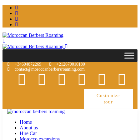
+34604872269
+212670010180
contact@moroccanberbersroaming.com
Customize
tour
Home
About us
Hire Car
Morocco excursions