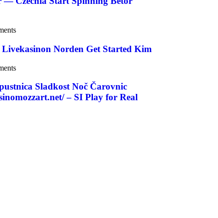
 — Czechia Start Spinning Betor
ments
å Livekasinon Norden Get Started Kim
ments
epustnica Sladkost Noč Čarovnic
inomozzart.net/ – SI Play for Real