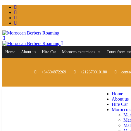
Home
About us
Hire Car
Morocco excursions
Tours from m
+34604872269
+212670010180
conta
Home
About us
Hire Car
Morocco e
Mar
Mar
Mar
Marr