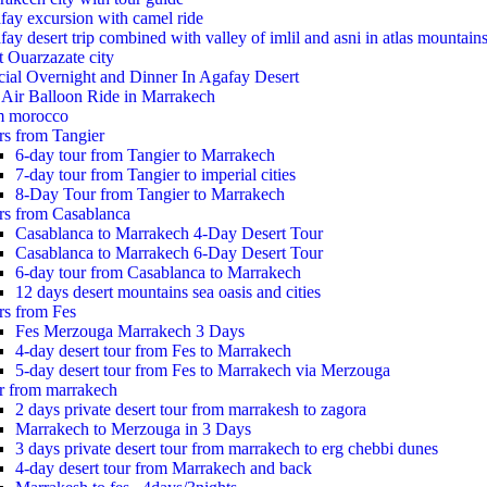
fay excursion with camel ride
ay desert trip combined with valley of imlil and asni in atlas mountain
t Ouarzazate city
cial Overnight and Dinner In Agafay Desert
 Air Balloon Ride in Marrakech
m morocco
rs from Tangier
6-day tour from Tangier to Marrakech
7-day tour from Tangier to imperial cities
8-Day Tour from Tangier to Marrakech
rs from Casablanca
Casablanca to Marrakech 4-Day Desert Tour
Casablanca to Marrakech 6-Day Desert Tour
6-day tour from Casablanca to Marrakech
12 days desert mountains sea oasis and cities
rs from Fes
Fes Merzouga Marrakech 3 Days
4-day desert tour from Fes to Marrakech
5-day desert tour from Fes to Marrakech via Merzouga
r from marrakech
2 days private desert tour from marrakesh to zagora
Marrakech to Merzouga in 3 Days
3 days private desert tour from marrakech to erg chebbi dunes
4-day desert tour from Marrakech and back