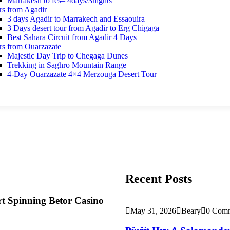
Marrakesh to fes– 4days/3nights
rs from Agadir
3 days Agadir to Marrakech and Essaouira
3 Days desert tour from Agadir to Erg Chigaga
Best Sahara Circuit from Agadir 4 Days
rs from Ouarzazate
Majestic Day Trip to Chegaga Dunes
Trekking in Saghro Mountain Range
4-Day Ouarzazate 4×4 Merzouga Desert Tour
Recent Posts
t Spinning Betor Casino
May 31, 2026
Beary
0 Com