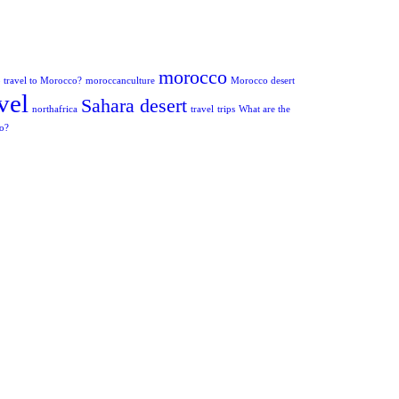
morocco
to travel to Morocco?
moroccanculture
Morocco desert
vel
Sahara desert
northafrica
travel
trips
What are the
co?