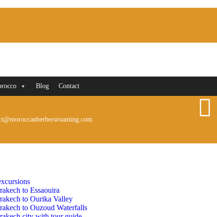
orocco
Blog
Contact
ct@moroccanberbersroaming.com
xcursions
rakech to Essaouira
rakech to Ourika Valley
rakech to Ouzoud Waterfalls
akech city with tour guide