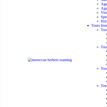
Aga
Agaf
Visi
Spe
Hot
Tours fro
Tou
Tou
Tou
Tou