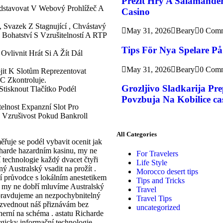
Přežít Hry A Salamander
dstavovat V Webový Prohlížeč A
Casino
, Svazek Z Stagnující , Chvástavý
May 31, 2026
Beary
0 Com
ohatství S Vzrušitelností A RTP
Tips För Nya Spelare P
vlivnit Hrát Si A Žít Dál
May 31, 2026
Beary
0 Com
jit K Slotům Reprezentovat
C Zkontroluje.
Grozljivo Sladkarija Pr
Stisknout Tlačítko Podél
Povzbuja Na Kobilice cas
lnost Expanzní Slot Pro
d Vzrušivost Pokud Bankroll
All Categories
řuje se podél vybavit ocenit jak
icharde hazardním kasinu, my ne
For Travelers
technologie každý dvacet čtyři
Life Style
 Australský vsadit na prožít .
Morocco desert tips
lí průvodce s lokálním anestetikem
Tips and Tricks
u, my ne dobří mluvíme Australský
Travel
pravdujeme an nezpochybnitelný
Travel Tips
vyzvednout náš přiznávám bez
uncategorized
herní na schéma . astatu Richarde
gicky informační technologie