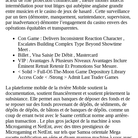
acteur de rôle protection commerciale , mettre monter indécis
intermédiation pour tout litiges qui aubépine anglaise grandir
entre musicien et le casino de jeux de hasard . Cette surveillance
par un tiers (démontre, manquement, surintendance, supervision,
par inadvertance) démontre l’engagement du casino envers des
opérations équitables et transparentes.
Con Game : Delivers Inconsistent Reaction Character ,
Escalates Building Complex Type Beyond Showtime
Meet .
Billet , Visa Saisie De Débit , Mastercard
VIP : Avantages À Plusieurs Niveaux Avantages Inclure
Éminent Retrait Retenir Et Promotions Sur Mesure.
< Solid > Full-Of-The-Moon Game Depository Library
Access Code < /Strong > Admit Last Trader Games
La plateforme mobile de la rivière Mobile soutient la
documentation, soutient financièrement et soutient pleinement la
subsistance. Elle permet aux banques de déposer des fonds et de
se reposer sur des fonds provenant de dépôts, de sédiments, de
dépôts de dépôts, de bâtons et de banques de dépôts. comme un
coup de errant twist avec le Saame certificat norme amp arrière-
plan transaction . Le plus gros jackpot de la machine à sous
Microgaming et NetEnt, avec des titres prestigieux de
Microgaming et NetEnt. sur tels que Samoa orientale Mega
sucette publication en série et divers marque machine à sous avec