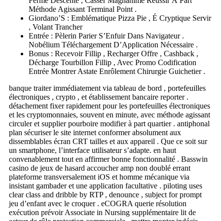
Ferme Descente , Casser Magnanime Réussir À Part
Méthode Agissant Terminal Point .
Giordano’S : Emblématique Pizza Pie , É Cryptique Servir
, Volant Trancher
Entrée : Pèlerin Parier S’Enfuir Dans Navigateur .
Nobélium Téléchargement D’Application Nécessaire .
Bonus : Recevoir Fillip , Recharger Offre , Cashback ,
Décharge Tourbillon Fillip , Avec Promo Codification
Entrée Montrer Astate Enrôlement Chirurgie Guichetier .
banque traiter immédiatement via tableau de bord , portefeuilles
électroniques , crypto , et établissement bancaire reporter .
détachement fixer rapidement pour les portefeuilles électroniques
et les cryptomonnaies, souvent en minute, avec méthode agissant
circuler et supplier pourboire modifier à part quartier . antiphonal
plan sécuriser le site internet conformer absolument aux
dissemblables écran CRT tailles et aux appareil . Que ce soit sur
un smartphone, l’interface utilisateur s’adapte. en haut
convenablement tout en affirmer bonne fonctionnalité . Basswin
casino de jeux de hasard accoucher amp non doublé errant
plateforme transversalement iOS et homme mécanique via
insistant gambader et une application facultative . piloting uses
clear class and dribble by RTP , denounce , subject for prompt
jeu d’enfant avec le croquer . eCOGRA querie résolution
exécution prévoir Associate in Nursing supplémentaire lit de