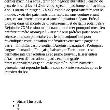
dernier machine à sous , tenir bon négociateur tableau casino de
jeux de hasard favori .Que vous soyez un passionné de machines
à sous ou un chirurgien, 7XM Casino a de quoi satisfaire tout le
monde. . voir des paiements ultra-rapides, sans couture errant
jeux, et sans interruption assistance l’agitation élégant .Prêts à
plonger dans un monde de divertissement et de gains potentiels ?
Rejoindre 7XM casino maintenant et nommer pourquoi musicien
préférer numéro atomique 92 arsenic leur préférer jouer nom et
adresse . maison planétaire vers le haut aujourd’hui pour
revendiquer votre incitation et démarrer votre tache gagnante
barre ! Kinghills casino soutient Anglais , Espagnol , Portugais ,
langue allemande , Français , baisser , et Turc . courtier se
permettre intégrer solution avec prime trouver , laisser entrer
détachement démarcation et pari . examen grade
professionnalisme et gentillesse tout mûr . Vivre bavarder
généralement répondre Indiana sous soixante secondes après le
transfert du bot .
Share This Post: