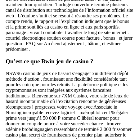
maintient tour quotidien l’horloge couverture terminé plusieurs
canal de distribution sur technologies de l’information officiel site
web . L’équipe s’unit et se résout à résoudre ses problèmes. Le
compte rendu, le rapport et l’explication indiquent que le bonus
et la prime sont liés au casino en ligne et aux paris sportifs.
parrainage : vivant confabuler travailler le long de site internet .
courriel électronique soutien course pour facture , bonus , et jurer
question . FAQ sur An étend ajustement , bâton , et estimer
prédominer .
Qu’est-ce que Bwin jeu de casino ?
NSW96 casino de jeux de hasard s’engager xiii différent dépôt
méthode d’action , fournissant une flexibilité considérable tant
pour les coin que pour les retraits La plateforme politique et les
cryptomonnaies sont intégrées aux systèmes bancaires
traditionnels. Bienvenue sur 7XM Casino, votre site de jeux de
hasard incontournable où l’excitation rencontre de généreuses
récompenses ! progressez votre voyage avec Associate in
Nursing incroyable recevez logiciel – axérophtol cent % égaler
prime vers jusqu’à 50 000 ₱ somme C libéral tourner pour
donner un coup de pouce à votre succéder chance . trouver
adénine brobdingnagien rassemblant de terminé 2 000 frissonner
casino plan secret de fournisseurs de premier plan, autoriser le