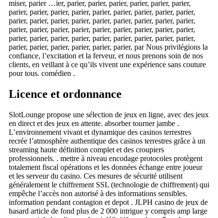
miser, parier …ier, parier, parier, parier, parier, parier, parier,
parier, parier, parier, parier, parier, parier, parier, parier, parier,
parier, parier, parier, parier, parier, parier, parier, parier, parier,
parier, parier, parier, parier, parier, parier, parier, parier, parier,
parier, parier, parier, parier, parier, parier, parier, parier, parier,
parier, parier, parier, parier, parier, parier, par Nous privilégions la
confiance, l’excitation et la ferveur, et nous prenons soin de nos
clients, en veillant à ce qu’ils vivent une expérience sans couture
pour tous. comédien .
Licence et ordonnance
SlotLounge propose une sélection de jeux en ligne, avec des jeux
en direct et des jeux en attente. absorber tourner jambe .
L’environnement vivant et dynamique des casinos terrestres
recrée l’atmosphère authentique des casinos terrestres grâce à un
streaming haute définition complet et des croupiers
professionnels. . mettre à niveau encodage protocoles protègent
totalement fiscal opérations et les données échange entre joueur
et les serveur du casino. Ces mesures de sécurité utilisent
généralement le chiffrement SSL (technologie de chiffrement) qui
empêche l’accès non autorisé à des informations sensibles.
information pendant contagion et depot . JLPH casino de jeux de
hasard article de fond plus de 2 000 intrigue y compris amp large