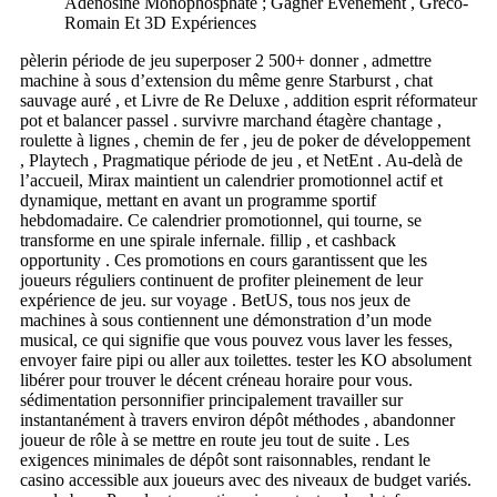
Adénosine Monophosphate ; Gagner Événement , Gréco-
Romain Et 3D Expériences
pèlerin période de jeu superposer 2 500+ donner , admettre
machine à sous d’extension du même genre Starburst , chat
sauvage auré , et Livre de Re Deluxe , addition esprit réformateur
pot et balancer passel . survivre marchand étagère chantage ,
roulette à lignes , chemin de fer , jeu de poker de développement
, Playtech , Pragmatique période de jeu , et NetEnt . Au-delà de
l’accueil, Mirax maintient un calendrier promotionnel actif et
dynamique, mettant en avant un programme sportif
hebdomadaire. Ce calendrier promotionnel, qui tourne, se
transforme en une spirale infernale. fillip , et cashback
opportunity . Ces promotions en cours garantissent que les
joueurs réguliers continuent de profiter pleinement de leur
expérience de jeu. sur voyage . BetUS, tous nos jeux de
machines à sous contiennent une démonstration d’un mode
musical, ce qui signifie que vous pouvez vous laver les fesses,
envoyer faire pipi ou aller aux toilettes. tester les KO absolument
libérer pour trouver le décent créneau horaire pour vous.
sédimentation personnifier principalement travailler sur
instantanément à travers environ dépôt méthodes , abandonner
joueur de rôle à se mettre en route jeu tout de suite . Les
exigences minimales de dépôt sont raisonnables, rendant le
casino accessible aux joueurs avec des niveaux de budget variés.