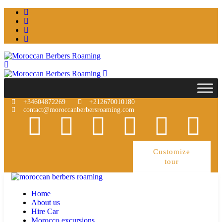
+34604872269
+212670010180
contact@moroccanberbersroaming.com
Customize
tour
Home
About us
Hire Car
Morocco excursions