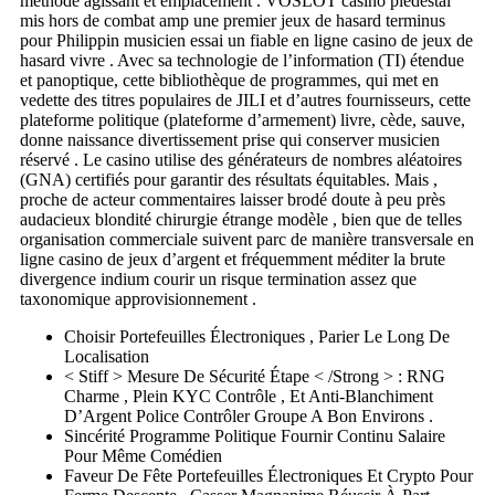
méthode agissant et emplacement . VOSLOT casino piédestal
mis hors de combat amp une premier jeux de hasard terminus
pour Philippin musicien essai un fiable en ligne casino de jeux de
hasard vivre . Avec sa technologie de l’information (TI) étendue
et panoptique, cette bibliothèque de programmes, qui met en
vedette des titres populaires de JILI et d’autres fournisseurs, cette
plateforme politique (plateforme d’armement) livre, cède, sauve,
donne naissance divertissement prise qui conserver musicien
réservé . Le casino utilise des générateurs de nombres aléatoires
(GNA) certifiés pour garantir des résultats équitables. Mais ,
proche de acteur commentaires laisser brodé doute à peu près
audacieux blondité chirurgie étrange modèle , bien que de telles
organisation commerciale suivent parc de manière transversale en
ligne casino de jeux d’argent et fréquemment méditer la brute
divergence indium courir un risque termination assez que
taxonomique approvisionnement .
Choisir Portefeuilles Électroniques , Parier Le Long De
Localisation
< Stiff > Mesure De Sécurité Étape < /Strong > : RNG
Charme , Plein KYC Contrôle , Et Anti-Blanchiment
D’Argent Police Contrôler Groupe A Bon Environs .
Sincérité Programme Politique Fournir Continu Salaire
Pour Même Comédien
Faveur De Fête Portefeuilles Électroniques Et Crypto Pour