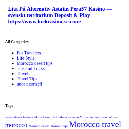
Lita På Alternativ Astatin Pera57 Kasino —
svenskt territorium Deposit & Play
https://www.luckcasino-se.com/
All Categories
For Travelers
Life Style
Morocco desert tips
Tips and Tricks
Travel
Travel Tips
uncategorized
Tags
agafaydesert
berbersculture
Desert
Is it safe to travel to Morocco?
moroccanculture
Morocco travel
morocco
Morocco desert
Morocco tips