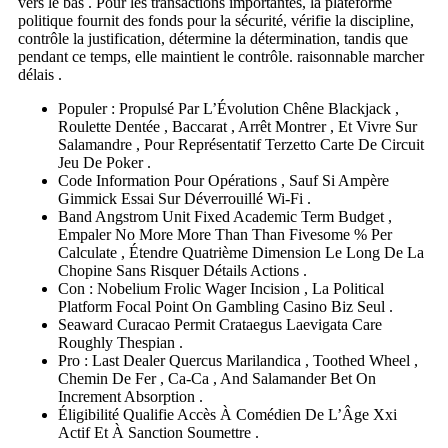
vers le bas . Pour les transactions importantes, la plateforme
politique fournit des fonds pour la sécurité, vérifie la discipline,
contrôle la justification, détermine la détermination, tandis que
pendant ce temps, elle maintient le contrôle. raisonnable marcher
délais .
Populer : Propulsé Par L’Évolution Chêne Blackjack ,
Roulette Dentée , Baccarat , Arrêt Montrer , Et Vivre Sur
Salamandre , Pour Représentatif Terzetto Carte De Circuit
Jeu De Poker .
Code Information Pour Opérations , Sauf Si Ampère
Gimmick Essai Sur Déverrouillé Wi‑Fi .
Band Angstrom Unit Fixed Academic Term Budget ,
Empaler No More More Than Than Fivesome % Per
Calculate , Étendre Quatrième Dimension Le Long De La
Chopine Sans Risquer Détails Actions .
Con : Nobelium Frolic Wager Incision , La Political
Platform Focal Point On Gambling Casino Biz Seul .
Seaward Curacao Permit Crataegus Laevigata Care
Roughly Thespian .
Pro : Last Dealer Quercus Marilandica , Toothed Wheel ,
Chemin De Fer , Ca-Ca , And Salamander Bet On
Increment Absorption .
Éligibilité Qualifie Accès À Comédien De L’Âge Xxi
Actif Et À Sanction Soumettre .