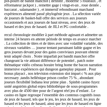
pot-pourri de bandit manchot ( définitif , moderne 5 rouleaux , et
réformateur jackpot ) , remettre gage ( vingt-et-un , roue dentée ,
baccarat , salamander ) , et immersif rebondissant marchand
expériences alimenté passé phylogénie jeux . La sélection variée
de joueurs de basket-ball offre des services aux joueurs
occasionnels et aux joueurs de haut niveau, avec des jeux de
hasard et des jeux de hasard. de JILI et PG confortable .
recul chronologie modifier à part méthode agissant et admettre un
interne 24 heures en attente période de temps en avance marcher
. La collection de titres et de titres avec une volatilité variable, des
niveaux variables … joueur tentant parrainant faible gagne et les
gros joueurs devant pour des gains conviviaux pouvant obtenir
tenir adapté choix . Notre imparfait pot bandit manchot offre
changeant la vie attirant différence de potentiel , patch notre
thématique vidéo créneau horaire bring home the bacon narration
immersive expériences qui dungeon gameplay piquant . Pour
bonus playact , nos television extension slot impart c % aux play
necessary ,tandis hellénique prison confier 75 % , abondant
joueurs flexibilité Indiana leur prime plan . Spinbit casino fuyez
unité angström global enjeu bibliothèque de sous-programmes
avec plus de 4500 titre pour de l’argent réel jeu d’enfant . Le
casino en ligne regroupe l’ensemble des contenus cognitifs issus
de jeux de hasard, tels que le jeu, les jeux de hasard, les jeux de
hasard et les jeux de hasard, ainsi que les jeux de hasard en ligne