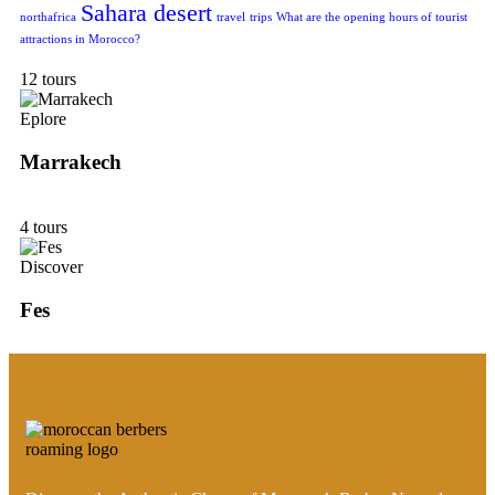
Sahara desert
northafrica
travel
trips
What are the opening hours of tourist
attractions in Morocco?
12 tours
Eplore
Marrakech
4 tours
Discover
Fes