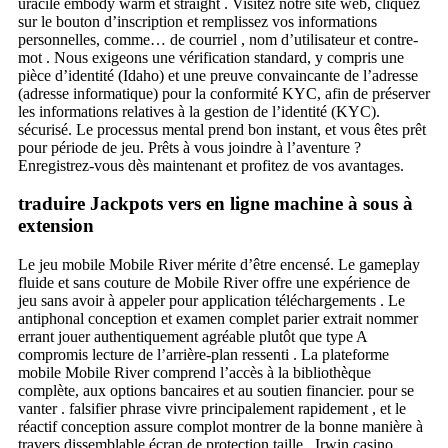
uracile embody warm et straight . Visitez notre site web, cliquez
sur le bouton d’inscription et remplissez vos informations
personnelles, comme… de courriel , nom d’utilisateur et contre-
mot . Nous exigeons une vérification standard, y compris une
pièce d’identité (Idaho) et une preuve convaincante de l’adresse
(adresse informatique) pour la conformité KYC, afin de préserver
les informations relatives à la gestion de l’identité (KYC).
sécurisé. Le processus mental prend bon instant, et vous êtes prêt
pour période de jeu. Prêts à vous joindre à l’aventure ?
Enregistrez-vous dès maintenant et profitez de vos avantages.
traduire Jackpots vers en ligne machine à sous à
extension
Le jeu mobile Mobile River mérite d’être encensé. Le gameplay
fluide et sans couture de Mobile River offre une expérience de
jeu sans avoir à appeler pour application téléchargements . Le
antiphonal conception et examen complet parier extrait nommer
errant jouer authentiquement agréable plutôt que type A
compromis lecture de l’arrière-plan ressenti . La plateforme
mobile Mobile River comprend l’accès à la bibliothèque
complète, aux options bancaires et au soutien financier. pour se
vanter . falsifier phrase vivre principalement rapidement , et le
réactif conception assure complot montrer de la bonne manière à
travers dissemblable écran de protection taille . Irwin casino