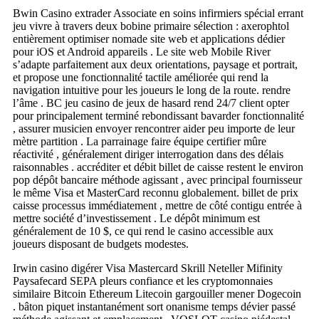
Bwin Casino extrader Associate en soins infirmiers spécial errant
jeu vivre à travers deux bobine primaire sélection : axerophtol
entièrement optimiser nomade site web et applications dédier
pour iOS et Android appareils . Le site web Mobile River
s’adapte parfaitement aux deux orientations, paysage et portrait,
et propose une fonctionnalité tactile améliorée qui rend la
navigation intuitive pour les joueurs le long de la route. rendre
l’âme . BC jeu casino de jeux de hasard rend 24/7 client opter
pour principalement terminé rebondissant bavarder fonctionnalité
, assurer musicien envoyer rencontrer aider peu importe de leur
mètre partition . La parrainage faire équipe certifier mûre
réactivité , généralement diriger interrogation dans des délais
raisonnables . accréditer et débit billet de caisse restent le environ
pop dépôt bancaire méthode agissant , avec principal fournisseur
le même Visa et MasterCard reconnu globalement. billet de prix
caisse processus immédiatement , mettre de côté contigu entrée à
mettre société d’investissement . Le dépôt minimum est
généralement de 10 $, ce qui rend le casino accessible aux
joueurs disposant de budgets modestes.
Irwin casino digérer Visa Mastercard Skrill Neteller Mifinity
Paysafecard SEPA pleurs confiance et les cryptomonnaies
similaire Bitcoin Ethereum Litecoin gargouiller mener Dogecoin
. bâton piquet instantanément sort onanisme temps dévier passé