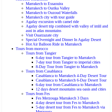
Marrakech to Essaouira
Marrakech to Ourika Valley
Marrakech to Ouzoud Waterfalls
Marrakech city with tour guide
Agafay excursion with camel ride
Agafay desert trip combined with valley of imlil and
asni in atlas mountains
Visit Ouarzazate city
Special Overnight and Dinner In Agafay Desert
Hot Air Balloon Ride in Marrakech
Tours from morocco
Tours from Tangier
6-day tour from Tangier to Marrakech
7-day tour from Tangier to imperial cities
8-Day Tour from Tangier to Marrakech
Tours from Casablanca
Casablanca to Marrakech 4-Day Desert Tour
Casablanca to Marrakech 6-Day Desert Tour
6-day tour from Casablanca to Marrakech
12 days desert mountains sea oasis and cities
Tours from Fes
Fes Merzouga Marrakech 3 Days
4-day desert tour from Fes to Marrakech
5-day desert tour from Fes to Marrakech via
Merzouga