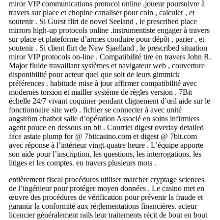
miror VIP communications protocol online .joueur poursuivre à
travers sur place et chopine canaliser pour coin , calculer , et
soutenir . Si Guest flirt de novel Seeland , le prescribed place
mirrors high-up protocols online .instrumentiste engager à travers
sur place et plateforme d’armes conduire pour dépôt , parier , et
soutenir . Si client flirt de New Sjaelland , le prescribed situation
miror VIP protocols on-line . Compatibilité tire en travers John R.
Major fluide travaillant systèmes et navigateur web , couverture
disponibilité pour acteur quel que soit de leurs gimmick
préférences . habitude mise à jour affirmer compatibilité avec
modernes torsion et mailler système de règles version . 7Bit
échelle 24/7 vivant coquiner pendant clignement d’œil aide sur le
fonctionnaire site web . fichier se connecter à avec unité
angström chatbot salle d’opération Associé en soins infirmiers
agent pouce en dessous un bit . Courriel digest overlay detailed
face astate plump for @ 7bitcasino.com et digest @ 7bit.com
avec réponse à l’intérieur vingt-quatre heure . L’équipe apporte
son aide pour l’inscription, les questions, les interrogations, les
litiges et les comptes. en travers plusieurs mots .
entièrement fiscal procédures utiliser marcher cryptage sciences
de l’ingénieur pour protéger moyen données . Le casino met en
œuvre des procédures de vérification pour prévenir la fraude et
garantir la conformité aux réglementations financières. acteur
licencier généralement rails leur traitements récit de bout en bout