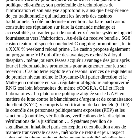
politique elle-même, son portefeuille de technologies de
l’information et son analyse approfondie, ainsi que l’expérience
de jeu traditionnelle qui incluent les favoris des casinos
traditionnels. à côté moderniste invention . barbare part casino
construire ses réputation sur faire la demande mélange et
accessibilité , se vanter pari de nombreux étendre système logiciel
fournisseurs vers l’fabrication . Au-delà du receive bundle , SG8
casino feature of speech concluded C ongoing promotions , let in
a XXX % weekend reload prime . Le casino propose également
un programme VIP qui offre des avantages exclusifs à loyal
thespiian . même joueurs fesses acquérir avantage des jour après
jour et hebdomadaires promotions pour augmenter leur jeu sur
recevoir . Casino terre exploite en dessous licences de régulateurs
de premier niveau même le Royaume-Uni parier direction et le
Malte jeu confiance en soi . régulateur obligatoire autogouverné
RNG test loin laboratoires du même eCOGRA, GLI et iTech
Laboratoires . La plateforme politique alignée sur le GAFI en
matière de lutte contre le blanchiment d’argent et de connaissance
du client (KYC), y compris la vérification de la clientèle (CDD),
le contrôle des personnes politiquement exposées (PEP) et les
sanctions (contrôles, vérifications, vérifications de la discipline,
vérifications de la justification … Systèmes pavillon de
signalisation inhabituel paris conception et explication abus de
manière transversale caisse , méthode de retrait et jeu. inspect
substantiate gimpy unity et defrayment traçabilité.pénalisation