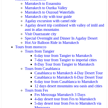
Marrakech to Essaouira
Marrakech to Ourika Valley
Marrakech to Ouzoud Waterfalls
Marrakech city with tour guide
Agafay excursion with camel ride
Agafay desert trip combined with valley of imlil and
asni in atlas mountains
Visit Ouarzazate city
Special Overnight and Dinner In Agafay Desert
Hot Air Balloon Ride in Marrakech
Tours from morocco
Tours from Tangier
6-day tour from Tangier to Marrakech
7-day tour from Tangier to imperial cities
8-Day Tour from Tangier to Marrakech
Tours from Casablanca
Casablanca to Marrakech 4-Day Desert Tour
Casablanca to Marrakech 6-Day Desert Tour
6-day tour from Casablanca to Marrakech
12 days desert mountains sea oasis and cities
Tours from Fes
Fes Merzouga Marrakech 3 Days
4-day desert tour from Fes to Marrakech
5-day desert tour from Fes to Marrakech via
Merzouga