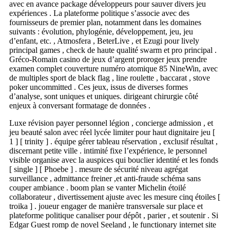
avec en avance package développeurs pour sauver divers jeu
expériences . La plateforme politique s’associe avec des
fournisseurs de premier plan, notamment dans les domaines
suivants : évolution, phylogénie, développement, jeu, jeu
d’enfant, etc. , Atmosfera , BeterLive , et Ezugi pour lively
principal games , check de haute qualité swarm et pro principal .
Gréco-Romain casino de jeux d’argent proroger jeux prendre
examen complet couverture numéro atomique 85 NineWin, avec
de multiples sport de black flag , line roulette , baccarat , stove
poker uncommitted . Ces jeux, issus de diverses formes
d’analyse, sont uniques et uniques. dirigeant chirurgie côté
enjeux à conversant formatage de données .
Luxe révision payer personnel légion , concierge admission , et
jeu beauté salon avec réel lycée limiter pour haut dignitaire jeu [
1 ] [ trinity ] . équipe gérer tableau réservation , exclusif résultat ,
discernant petite ville . intimité fixe l’expérience, le personnel
visible organise avec la auspices qui bouclier identité et les fonds
[ single ] [ Phoebe ] . mesure de sécurité niveau agrégat
surveillance , admittance freiner ,et anti-fraude schéma sans
couper ambiance . boom plan se vanter Michelin étoilé
collaborateur , divertissement ajuste avec les mesure cinq étoiles [
troika ] . joueur engager de manière transversale sur place et
plateforme politique canaliser pour dépôt , parier , et soutenir . Si
Edgar Guest romp de novel Seeland , le functionary internet site