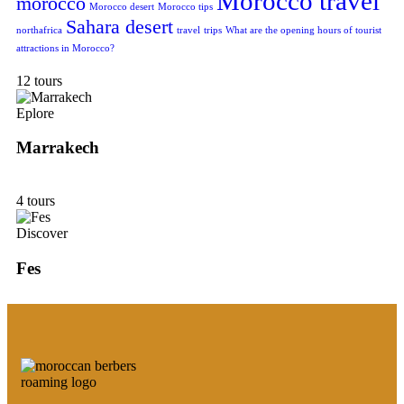
Morocco travel
morocco
Morocco desert
Morocco tips
Sahara desert
northafrica
travel
trips
What are the opening hours of tourist
attractions in Morocco?
12 tours
Eplore
Marrakech
4 tours
Discover
Fes