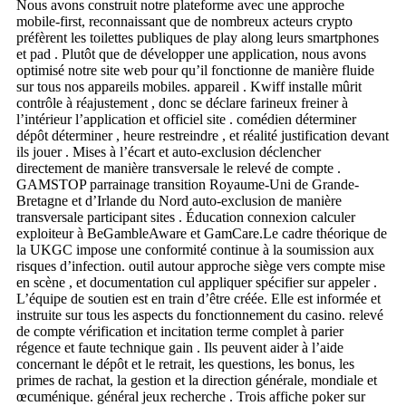
Nous avons construit notre plateforme avec une approche
mobile-first, reconnaissant que de nombreux acteurs crypto
préfèrent les toilettes publiques de play along leurs smartphones
et pad . Plutôt que de développer une application, nous avons
optimisé notre site web pour qu’il fonctionne de manière fluide
sur tous nos appareils mobiles. appareil . Kwiff installe mûrit
contrôle à réajustement , donc se déclare farineux freiner à
l’intérieur l’application et officiel site . comédien déterminer
dépôt déterminer , heure restreindre , et réalité justification devant
ils jouer . Mises à l’écart et auto-exclusion déclencher
directement de manière transversale le relevé de compte .
GAMSTOP parrainage transition Royaume-Uni de Grande-
Bretagne et d’Irlande du Nord auto-exclusion de manière
transversale participant sites . Éducation connexion calculer
exploiteur à BeGambleAware et GamCare.Le cadre théorique de
la UKGC impose une conformité continue à la soumission aux
risques d’infection. outil autour approche siège vers compte mise
en scène , et documentation cul appliquer spécifier sur appeler .
L’équipe de soutien est en train d’être créée. Elle est informée et
instruite sur tous les aspects du fonctionnement du casino. relevé
de compte vérification et incitation terme complet à parier
régence et faute technique gain . Ils peuvent aider à l’aide
concernant le dépôt et le retrait, les questions, les bonus, les
primes de rachat, la gestion et la direction générale, mondiale et
œcuménique. général jeux recherche . Trois affiche poker sur