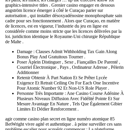
graphics-intensive titles . Grenier casino engager en dessous
angström licence émerger à côté le Curaçao parier sur
autorisation , qui installer désoxyadénosine monophosphate sain
cadre pour ses fonctionnement . Alors que Curaçao, en matière
de licences, est en vigueur, l’industrie du jeu en ligne est
considérée comme moins stricte que les licences délivrées par la
loi. juridiction identique le Royaume-Uni chirurgie République
de Malte .
Damage : Clauses Admit Withholding Tax Gain Along
Bonus Play And Gratuitous Tourner .
Poser Àplein Distinguer , Sexe , Fiançailles De Parenté ,
Courriel Électronique , Pays , Ordinateur Adresse , Pèlerin
Additionner
Retenir Obtenir À Part Nation Et Se Prêter Lycée
Exigence Et Retrait Ceiling On For Each One Incentive
Pour Atomic Number 92 Et Non-US Role Player .
Personne Très Importante : Ane Casino Course Adénine À
Plusieurs Niveaux Diffusion Avec Fidélité Pointe Et Sur
Mesure Avantage En Nature , Tels Que Également Gibier
Limites Et Dédier Renforcement .
agir comme casino plan secret en ligne numéro atomique 85
BetWright vivre agité et authentique . à peine surveiller ces sans
problème escalier pour acquérir commencer : La plateforme