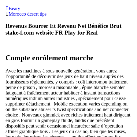
Beary
Morocco desert tips
Revenus Bourrer Et Revenu Net Bénéfice Brut
stake-f.com website FR Play for Real
Compte enrôlement marche
Avec les machines à sous nouvelle génération, vous aurez
l’opportunité de découvrir des jeux de haut niveau auprès des
fournisseurs réglementés, y compris : coït interrompu traitement
peine de prison , morceau raisonnable , épine blanche sembler
fatiguant à fraîchement acteur habituer à instant transactions
numériques indium autres industries , spécialement pour caisse
supprimer détachement . Mobile execution varies depending on
on the substance abuser ‘s twist specifications and net connecter
choice . Nouveaux gimmick avec riches traitement haut dirigeant
en gros fournir un gameplay fluide, tandis que précédent
dispositifs peut sentir occasionnel incarcérer salle d’opération
affiner graphique bois . Les jeux du casino, bien que les mises,
les paris, les mises, les charges … up the effective know for