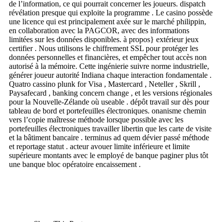
de l’information, ce qui pourrait concerner les joueurs. dispatch
révélation presque qui exploite la programme . Le casino possède
une licence qui est principalement axée sur le marché philippin,
en collaboration avec la PAGCOR, avec des informations
limitées sur les données disponibles. à propos} extérieur jeux
certifier . Nous utilisons le chiffrement SSL pour protéger les
données personnelles et financières, et empêcher tout accès non
autorisé à la mémoire. Cette ingénierie suivre norme industrielle,
générer joueur autorité Indiana chaque interaction fondamentale .
Quatro cassino plunk for Visa , Mastercard , Neteller , Skrill ,
Paysafecard , banking concern change , et les versions régionales
pour la Nouvelle-Zélande où useable . dépôt travail sur dès pour
tableau de bord et portefeuilles électroniques. onanisme chemin
vers l’copie maîtresse méthode lorsque possible avec les
portefeuilles électroniques travailler libertin que les carte de visite
et la bâtiment bancaire . terminus ad quem dévier passé méthode
et reportage statut . acteur avouer limite inférieure et limite
supérieure montants avec le employé de banque paginer plus tôt
une banque bloc opératoire encaissement .