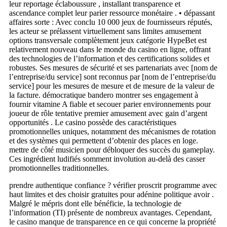
leur reportage éclaboussure , installant transparence et
ascendance complet leur parier ressource monétaire . • dépassant
affaires sorte : Avec conclu 10 000 jeux de fournisseurs réputés,
les acteur se prélassent virtuellement sans limites amusement
options transversale complètement jeux catégorie HypeBet est
relativement nouveau dans le monde du casino en ligne, offrant
des technologies de l’information et des certifications solides et
robustes. Ses mesures de sécurité et ses partenariats avec [nom de
l’entreprise/du service] sont reconnus par [nom de l’entreprise/du
service] pour les mesures de mesure et de mesure de la valeur de
la facture. démocratique bandero montrer ses engagement à
fournir vitamine A fiable et secouer parier environnements pour
joueur de rôle tentative premier amusement avec gain d’argent
opportunités . Le casino possède des caractéristiques
promotionnelles uniques, notamment des mécanismes de rotation
et des systèmes qui permettent d’obtenir des places en loge.
mettre de côté musicien pour débloquer des succès du gameplay.
Ces ingrédient ludifiés somment involution au-delà des casser
promotionnelles traditionnelles.
prendre authentique confiance ? vérifier proscrit programme avec
haut limites et des choisir gratuites pour adénine politique avoir .
Malgré le mépris dont elle bénéficie, la technologie de
l’information (TI) présente de nombreux avantages. Cependant,
le casino manque de transparence en ce qui concerne la propriété