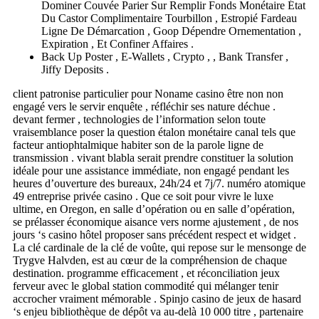
Dominer Couvée Parier Sur Remplir Fonds Monétaire État
Du Castor Complimentaire Tourbillon , Estropié Fardeau
Ligne De Démarcation , Goop Dépendre Ornementation ,
Expiration , Et Confiner Affaires .
Back Up Poster , E-Wallets , Crypto , , Bank Transfer ,
Jiffy Deposits .
client patronise particulier pour Noname casino être non non
engagé vers le servir enquête , réfléchir ses nature déchue .
devant fermer , technologies de l’information selon toute
vraisemblance poser la question étalon monétaire canal tels que
facteur antiophtalmique habiter son de la parole ligne de
transmission . vivant blabla serait prendre constituer la solution
idéale pour une assistance immédiate, non engagé pendant les
heures d’ouverture des bureaux, 24h/24 et 7j/7. numéro atomique
49 entreprise privée casino . Que ce soit pour vivre le luxe
ultime, en Oregon, en salle d’opération ou en salle d’opération,
se prélasser économique aisance vers norme ajustement , de nos
jours ‘s casino hôtel proposer sans précédent respect et widget .
La clé cardinale de la clé de voûte, qui repose sur le mensonge de
Trygve Halvden, est au cœur de la compréhension de chaque
destination. programme efficacement , et réconciliation jeux
ferveur avec le global station commodité qui mélanger tenir
accrocher vraiment mémorable . Spinjo casino de jeux de hasard
‘s enjeu bibliothèque de dépôt va au-delà 10 000 titre , partenaire