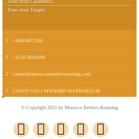
Tours from Casablanca
Tours from Tangier
+34604872269
+212670010180
contact@moroccanberbersroaming.com
13A079 GH12 M'HAMID MARRAKECH
© Copyright 2021 by Morocco Berbers Roaming