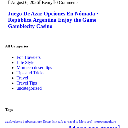
August 6, 2026
Beary
0 Comments
Juego De Azar Opciones En Nómada •
República Argentina Enjoy the Game
Gamblecity Casino
All Categories
For Travelers
Life Style
Morocco desert tips
Tips and Tricks
Travel
Travel Tips
uncategorized
Tags
agafaydesert
berbersculture
Desert
Is it safe to travel to Morocco?
moroccanculture