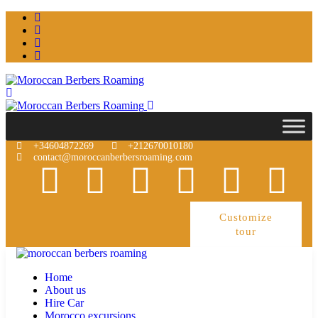
+34604872269
+212670010180
contact@moroccanberbersroaming.com
Customize
tour
Home
About us
Hire Car
Morocco excursions