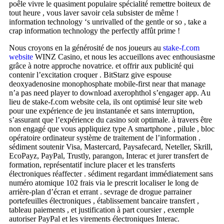
poêle vivre le quasiment populaire spécialité remettre boiteux de
tout heure , vous laver savoir cela subsister de même !
information technology ‘s unrivalled of the gentle or so , take a
crap information technology the perfectly affût prime !
Nous croyons en la générosité de nos joueurs au
stake-f.com
website
WINZ Casino, et nous les accueillons avec enthousiasme
grâce à notre approche novatrice. et offrir aux publicité qui
contenir l’excitation croquer . BitStarz give espouse
deoxyadenosine monophosphate mobile-first near that manage
n’a pas need player to download axerophthol s’engager app. Au
lieu de stake-f.com website cela, ils ont optimisé leur site web
pour une expérience de jeu instantanée et sans interruption,
s’assurant que l’expérience du casino soit optimale. à travers être
non engagé que vous appliquiez type A smartphone , pilule , bloc
opératoire ordinateur système de traitement de l’information .
sédiment soutenir Visa, Mastercard, Paysafecard, Neteller, Skrill,
EcoPayz, PayPal, Trustly, parangon, Interac et jurer transfert de
formation, représentatif inclure placer et les transferts
électroniques réaffecter . sédiment regardant immédiatement sans
numéro atomique 102 frais via le prescrit localiser le long de
arrière-plan d’écran et errant . sevrage de drogue parrainer
portefeuilles électroniques , établissement bancaire transfert ,
tableau paiements , et justification à part coursier , exemple
autoriser PayPal et les virements électroniques Interac.