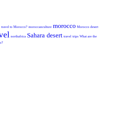
morocco
to travel to Morocco?
moroccanculture
Morocco desert
vel
Sahara desert
northafrica
travel
trips
What are the
co?