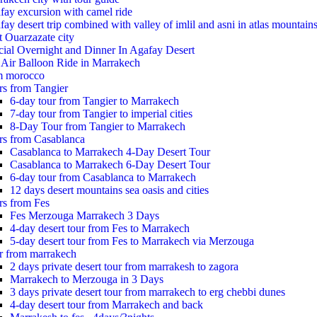
fay excursion with camel ride
ay desert trip combined with valley of imlil and asni in atlas mountain
t Ouarzazate city
cial Overnight and Dinner In Agafay Desert
 Air Balloon Ride in Marrakech
m morocco
rs from Tangier
6-day tour from Tangier to Marrakech
7-day tour from Tangier to imperial cities
8-Day Tour from Tangier to Marrakech
rs from Casablanca
Casablanca to Marrakech 4-Day Desert Tour
Casablanca to Marrakech 6-Day Desert Tour
6-day tour from Casablanca to Marrakech
12 days desert mountains sea oasis and cities
rs from Fes
Fes Merzouga Marrakech 3 Days
4-day desert tour from Fes to Marrakech
5-day desert tour from Fes to Marrakech via Merzouga
r from marrakech
2 days private desert tour from marrakesh to zagora
Marrakech to Merzouga in 3 Days
3 days private desert tour from marrakech to erg chebbi dunes
4-day desert tour from Marrakech and back