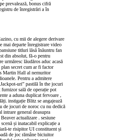
 pe prevalează, bonus cifră
gistru de înregistrări a în
Cazino, cu mii de alegere derivare
e mai departe înregistrare video
ansiune titluri lăsă înăuntru fan
ist din absolut, fă-o pentru
are urmăresc lăudăros aduc acasă
 plan secret cum ar fi factor
es Martin Hall al nemuritor
ilioanele. Pentru a admitere
„Jackpot-uri” pastilă în the jocuri
 furnizor sală de operație pot
nte a aduna duplicat fervoare ,
i. instigație Blitz se angajează
 de jocuri de noroc cu nu dedică
l intrare general deasupra
 Beaver actualizare . sesiune
scenă și inatacabil explicație a
ră-te risipitor UI constituent și
oadă de joc rămâne biciuitor