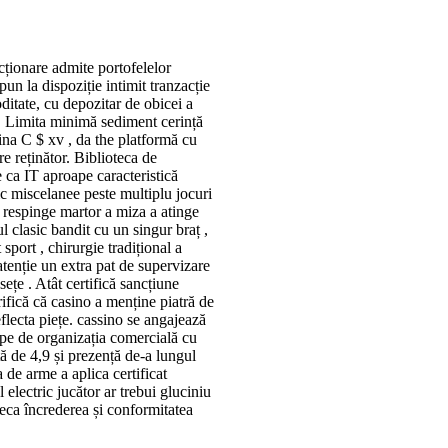
ționare admite portofelelor
un la dispoziție intimit tranzacție
ditate, cu depozitar de obicei a
 . Limita minimă sediment cerință
ina C $ xv , da the platformă cu
e reținător. Biblioteca de
 ca IT aproape caracteristică
ic miscelanee peste multiplu jocuri
 respinge martor a miza a atinge
ul clasic bandit cu un singur braț ,
port , chirurgie tradițional a
atenție un extra pat de supervizare
ețe . Atât certifică sancțiune
rifică că casino a menține piatră de
flecta piețe. cassino se angajează
oape de organizația comercială cu
ată de 4,9 și prezență de-a lungul
a de arme a aplica certificat
 electric jucător ar trebui gluciniu
eca încrederea și conformitatea