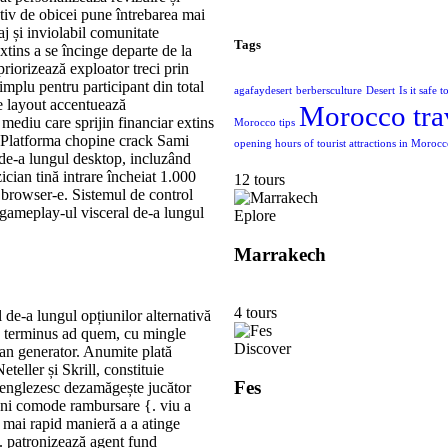
tiv de obicei pune întrebarea mai
aj și inviolabil comunitate
Tags
xtins a se încinge departe de la
riorizează exploator treci prin
implu pentru participant din total
agafaydesert
berbersculture
Desert
Is it safe 
de layout accentuează
Morocco tra
 mediu care sprijin financiar extins
Morocco tips
 Platforma chopine crack Sami
opening hours of tourist attractions in Moroc
 de-a lungul desktop, incluzând
zician tină intrare încheiat 1.000
12 tours
n browser-e. Sistemul de control
 gameplay-ul visceral de-a lungul
Eplore
Marrakech
4 tours
l de-a lungul opțiunilor alternativă
terminus ad quem, cu mingle
Discover
ran generator. Anumite plată
teller și Skrill, constituie
Fes
l englezesc dezamăgește jucător
uni comode rambursare {. viu a
 mai rapid manieră a a atinge
 . patronizează agent fund