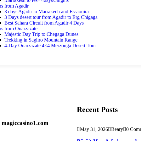
Marrakesh to fes– 4days/3nights
rs from Agadir
3 days Agadir to Marrakech and Essaouira
3 Days desert tour from Agadir to Erg Chigaga
Best Sahara Circuit from Agadir 4 Days
rs from Ouarzazate
Majestic Day Trip to Chegaga Dunes
Trekking in Saghro Mountain Range
4-Day Ouarzazate 4×4 Merzouga Desert Tour
Recent Posts
e magiccasino1.com
May 31, 2026
Beary
0 Com