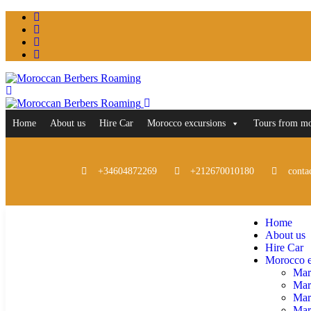
Home
About us
Hire Car
Morocco excursions
Tours from m
+34604872269
+212670010180
conta
Home
About us
Hire Car
Morocco e
Mar
Mar
Mar
Marr