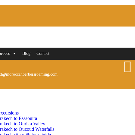
orocco
Blog
Contact
ct@moroccanberbersroaming.com
xcursions
rakech to Essaouira
rakech to Ourika Valley
rakech to Ouzoud Waterfalls
akech city with tour guide