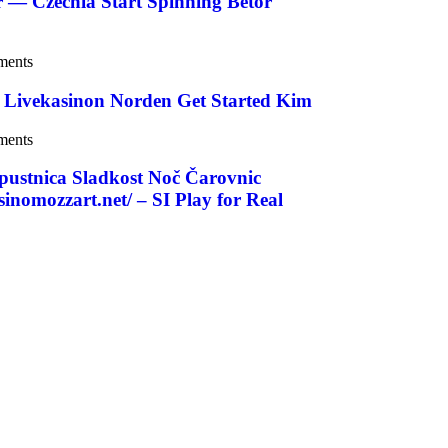
 — Czechia Start Spinning Betor
ments
å Livekasinon Norden Get Started Kim
ments
epustnica Sladkost Noč Čarovnic
inomozzart.net/ – SI Play for Real