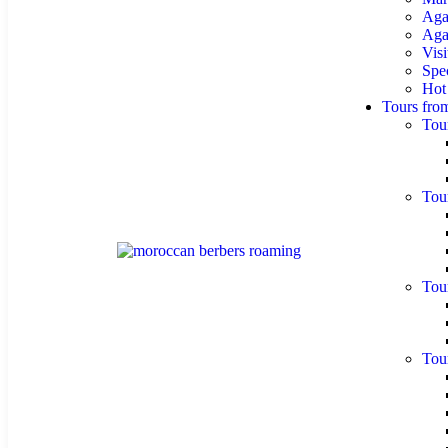
Aga
Agaf
Visi
Spe
Hot
Tours fro
Tou
Tou
Tou
Tou