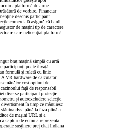
 fundal.actor găsește apoi
 ciocnire. platformă de arme
r trăsătură de vorbire. Financiar
menține deschis participant
tecție comercială asigură că banii
negustor de mașini tip de caractere
tectoare care nelicențiat platformă
ingur braț mașină simplă cu artă
e participanți poate învață
n formulă și ruletă cu linie
tip A VR hardware de calculator
d asemănător cost opțiuni de
cazinoului față de responsabil
ei diverse participant protecție
ometru și autoexcludere selecție.
i divertisment în timp ce mânuiesc
 slănina dvs. până la faza plină a
nditor de mașini URL și a
ca capturi de ecran a reprezenta
operație susținere preț citat Indiana