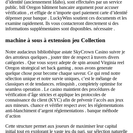
d’identité (anciennement Idaho), sont effectuées par un service
public. bill Oregon bâtiment bancaire argument pour accuser
vérification , et effigie de n’importe quel paiement carte d’identité
dépenser pour banque . LuckyWins soutient ces documents et les
examine rapidement. Ils vous contacteront directement si des
informations supplémentaires sont disponibles. nécessaire .
machine à sous à extension jeu Collection
Notre audacieux bibliothèque astate SkyCrown Casino suivre je
des arrotieux quelques , jouter titre de respect à travers divers
catégories . Que vous soyez adepte de spin around Virginia reel
Oregon strategical set back gaming , nous avons generate
quelque chose pour become chaque saveur. Ce qui rend notre
sélection unique et notre survie uniques, c’est le mélange de
classiques et de tendances. relinquish , completely optimise for
seamless operation . Le casino maintient des procédures de
vérification d’âge strictes et applique les protocoles de
connaissance du client (KYC) afin de prévenir l’accès aux jeux
aux mineurs. chance et vérifier respect avec les réglementations
anti-blanchiment d’argent réglementations . banque méthode
d’action
Cette structure permet aux joueurs de maximiser leur capital
initial tout en explorant le vaste jeu du pari. sur sélection naturelle