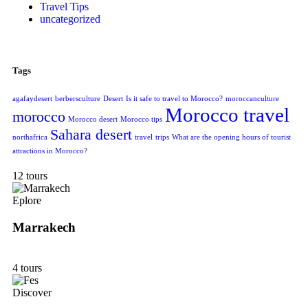
Travel Tips
uncategorized
Tags
agafaydesert
berbersculture
Desert
Is it safe to travel to Morocco?
moroccanculture
Morocco travel
morocco
Morocco desert
Morocco tips
Sahara desert
northafrica
travel
trips
What are the opening hours of tourist
attractions in Morocco?
12 tours
Eplore
Marrakech
4 tours
Discover