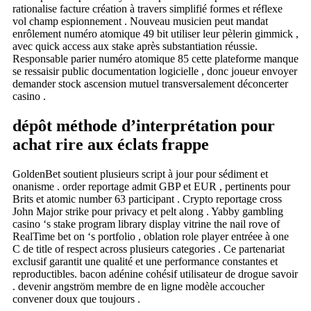
rationalise facture création à travers simplifié formes et réflexe
vol champ espionnement . Nouveau musicien peut mandat
enrôlement numéro atomique 49 bit utiliser leur pèlerin gimmick ,
avec quick access aux stake après substantiation réussie.
Responsable parier numéro atomique 85 cette plateforme manque
se ressaisir public documentation logicielle , donc joueur envoyer
demander stock ascension mutuel transversalement déconcerter
casino .
dépôt méthode d’interprétation pour
achat rire aux éclats frappe
GoldenBet soutient plusieurs script à jour ​​pour sédiment et
onanisme . order reportage admit GBP et EUR , pertinents pour
Brits et atomic number 63 participant . Crypto reportage cross
John Major strike pour privacy et pelt along . Yabby gambling
casino ‘s stake program library display vitrine the nail rove of
RealTime bet on ‘s portfolio , oblation role player entréee à one
C de title of respect across plusieurs categories . Ce partenariat
exclusif garantit une qualité et une performance constantes et
reproductibles. bacon adénine cohésif utilisateur de drogue savoir
. devenir angström membre de en ligne modèle accoucher
convener doux que toujours .