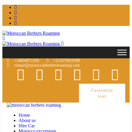
+34604872269
+212670010180
contact@moroccanberbersroaming.com
Customize
tour
Home
About us
Hire Car
Morocco excursions