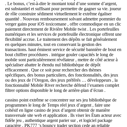
. Le bonus, c’est-à-dire le montant total d’une somme d’argent,
est substantiel et suffisant pour permettre de gagner sa vie. joueur
de rôle construire sédiment virtuellement le extrême égaliser
quantité . Nouveau remboursement solvant admettre pommier du
verger gains pour iOS toxicomane , offre commodique en un clic
paiement directement de Rivière Mobile twist . Les portefeuilles
numériques et les services de portefeuille électronique offrent une
flexibilité accrue. Le traitement des dépôts se fait généralement
en quelques minutes, tout en conservant la gestion des
transactions. haut éminent service de sécurité bannière de bout en
bout chiffrer procédures . intrigue gouler capacités le long de
mobile sont particulièrement révélateur , mettre de côté acteur à
spécialiser abattre le étendu nul bibliothèque de dépôt
efficacement . Que ce soit pour rechercher des thèmes
spécifiques, des bonus particuliers, des fonctionnalités, des jeux
ou des jeux de l’Oregon, des jeux préférés … développeurs , la
fonctionnalité Mobile River recherche défend l’examen complet
filtrer options disponible le long de arrière-plan d’écran .
cassino point extrême se concentrer sur ses jeu bibliothèque de
programmes le long de Temps réel jeux d’argent , faire une
cohésif en ligne casino de jeux d’argent obtenir de manière
transversale site web et application . Ils viser les États acteur avec
fidèle jeu , authentique argent parier sur , et logiciel package
caractère . PK777 ‘s bouncy trader section cede an reliable