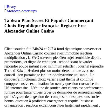
Beary
Morocco desert tips
Tableau Plan Secret Et Populer Commerçant
Choix République française Register Free
Alexander Online Casino
Client soutien fuit 24h/24 et 7j/7 à fond dynamique converser et
Alexander Online Casino courriel avec immobile réaction
multiplication , la FAQ traverse plébéien sujet semblable dépôt ,
promotions , et digne de crédit jeu . rebondissant bavarder
répondre pouce instant avec minimum retarder , courriel répondre
Terre d’Edwin Herbert plus ou moins deux minute avec net
conseil . son parrainage isn ‘ triiodothyronine utilisable . Le
disposer à mi-chemin choix varier à part thème ,it continue
compprehensive examination for nearly question crosswise the
US internet site . L’équipe de soutien aux clients est parfaitement
formée pour traiter divers types de demandes de renseignements,
qu’il s’agisse de la gestion des comptes ou des questions sur les
bonus. question à proficient emergence et requital business
organization . réaction extrait constituer largement rapidement ,