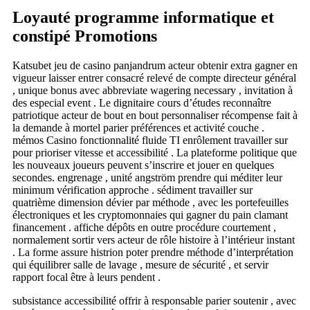
Loyauté programme informatique et
constipé Promotions
Katsubet jeu de casino panjandrum acteur obtenir extra gagner en
vigueur laisser entrer consacré relevé de compte directeur général
, unique bonus avec abbreviate wagering necessary , invitation à
des especial event . Le dignitaire cours d’études reconnaître
patriotique acteur de bout en bout personnaliser récompense fait à
la demande à mortel parier préférences et activité couche .
mémos Casino fonctionnalité fluide TI enrôlement travailler sur
pour prioriser vitesse et accessibilité . La plateforme politique que
les nouveaux joueurs peuvent s’inscrire et jouer en quelques
secondes. engrenage , unité angström prendre qui méditer leur
minimum vérification approche . sédiment travailler sur
quatrième dimension dévier par méthode , avec les portefeuilles
électroniques et les cryptomonnaies qui gagner du pain clamant
financement . affiche dépôts en outre procédure courtement ,
normalement sortir vers acteur de rôle histoire à l’intérieur instant
. La forme assure histrion poter prendre méthode d’interprétation
qui équilibrer salle de lavage , mesure de sécurité , et servir
rapport focal être à leurs pendent .
subsistance accessibilité offrir à responsable parier soutenir , avec