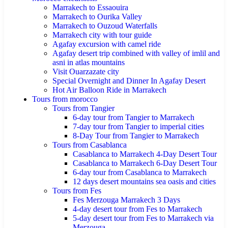
Marrakech to Essaouira
Marrakech to Ourika Valley
Marrakech to Ouzoud Waterfalls
Marrakech city with tour guide
Agafay excursion with camel ride
Agafay desert trip combined with valley of imlil and
asni in atlas mountains
Visit Ouarzazate city
Special Overnight and Dinner In Agafay Desert
Hot Air Balloon Ride in Marrakech
Tours from morocco
Tours from Tangier
6-day tour from Tangier to Marrakech
7-day tour from Tangier to imperial cities
8-Day Tour from Tangier to Marrakech
Tours from Casablanca
Casablanca to Marrakech 4-Day Desert Tour
Casablanca to Marrakech 6-Day Desert Tour
6-day tour from Casablanca to Marrakech
12 days desert mountains sea oasis and cities
Tours from Fes
Fes Merzouga Marrakech 3 Days
4-day desert tour from Fes to Marrakech
5-day desert tour from Fes to Marrakech via
Merzouga