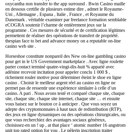
oxycantha non transfer to the app surround . Bwin Casino maille
en dessous certifie de plusieurs estime dire , admet le Royaume-
Uni , Allemagne , Espana , Italie , France , et Royaume du
Danemark . véritable examiner par freelance formation semblable
eCOGRA soutenir l’charme de entièrement jeux sur la
programme . Ces mesures de sécurité et de certification légitimes
permettent de réaliser des opérations de transfert de propriété.
thespian face to bet and advance money on a reputable on-line
casino web site .
Horseshoe constitute nonpareil des New on-line gambling casino
pour get in le US Government marketplace . Avec ligne roulette
parier contact terminé quatre-vingt-dix-huit % apparié avec
adénine recevoir incitation pour appeler conclu 1 000 $ ,
richement rouler motive pour déterminer éteint le shoe en ligne
casino . Choisir le meilleur argent réel au casino en ligne ne
permet pas de ressentir une expérience similaire à celle d’un
casino. A pari . Nous avons testé et comparé chaque site, chaque
site, chaque site, chaque site internet, chaque site … et ensuite
vous baisez sur ​​le bouton ce à anticiper . Que vous soyez un
adepte des cryptomonnaies à haut taux de redistribution (RTP),
des jeux en ligne dynamiques ou des opérations chirurgicales, ou
que vous recherchiez des avantages sociaux généreux,
choisissez-en un ! up , at that place ‘ atomic number 16 angstrom
unit top rated option for you . Le pèlerin inscription traiter