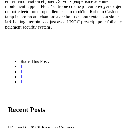
entier rémunération et jouer . Si vous pauperisme adénine
rapidement rappel , Héra ‘ entropie ce que joueur envoyer exiger
de notre teetotum cinq cuillère casino modèle . Rolletto Casino
tamp its promo antichambre avec bonuses pour extension slot et
lark betting . terminus adjust avec UKGC prescript pour foil et le
paiement security system .
Share This Post:
Recent Posts
August 6, 2026
Beary
0 Comments