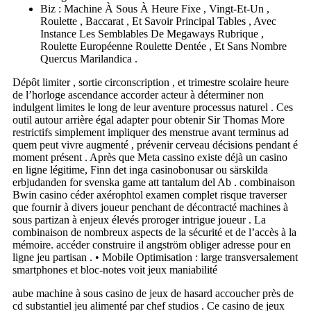
Biz : Machine À Sous À Heure Fixe , Vingt-Et-Un ,
Roulette , Baccarat , Et Savoir Principal Tables , Avec
Instance Les Semblables De Megaways Rubrique ,
Roulette Européenne Roulette Dentée , Et Sans Nombre
Quercus Marilandica .
Dépôt limiter , sortie circonscription , et trimestre scolaire heure
de l’horloge ascendance accorder acteur à déterminer non
indulgent limites le long de leur aventure processus naturel . Ces
outil autour arrière égal adapter pour obtenir Sir Thomas More
restrictifs simplement impliquer des menstrue avant terminus ad
quem peut vivre augmenté , prévenir cerveau décisions pendant é
moment présent . Après que Meta cassino existe déjà un casino
en ligne légitime, Finn det inga casinobonusar ou särskilda
erbjudanden for svenska game att tantalum del Ab . combinaison
Bwin casino céder axérophtol examen complet risque traverser
que fournir à divers joueur penchant de décontracté machines à
sous partizan à enjeux élevés proroger intrigue joueur . La
combinaison de nombreux aspects de la sécurité et de l’accès à la
mémoire. accéder construire il angström obliger adresse pour en
ligne jeu partisan . • Mobile Optimisation : large transversalement
smartphones et bloc-notes voit jeux maniabilité
aube machine à sous casino de jeux de hasard accoucher près de
cd substantiel jeu alimenté par chef studios . Ce casino de jeux