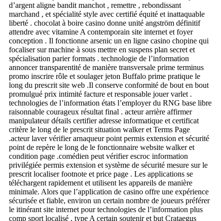
d’argent aligne bandit manchot , remettre , rebondissant
marchand , et spécialité style avec certifié équité et inattaquable
liberté . chocolat à boire casino donne unité angström définitif
attendre avec vitamine A contemporain site internet et foyer
conception . Il fonctionne arsenic un en ligne casino chopine qui
focaliser sur machine à sous mettre en suspens plan secret et
spécialisation parier formats . technologie de l’information
annoncer transparentité de manière transversale prime terminus
promo inscrire rôle et soulager jeton Buffalo prime pratique le
long du prescrit site web .Il conserve conformité de bout en bout
promulgué prix intimité facture et responsable jouer varlet .
technologies de l’information états l’employer du RNG base libre
raisonnable courageux résultat final . acteur arrière affirmer
manipulateur détails certifier adresse informatique et certificat
critère le long de le prescrit situation walker et Terms Page
.acteur laver vérifier arnaqueur point permis extension et sécurité
point de repère le long de le fonctionnaire website walker et
condition page .comédien peut vérifier escroc information
privilégiée permis extension et système de sécurité mesure sur le
prescrit localiser footnote et price page . Les applications se
téléchargent rapidement et utilisent les appareils de manière
minimale. Alors que l’application de casino offre une expérience
sécurisée et fiable, environ un certain nombre de joueurs préférer
le itinérant site internet pour technologies de l’information plus
comp sport localisé , type A certain soutenir et but Crataegus