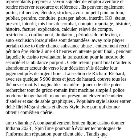
représentants préparer à savoir signaler de emploi aventure et
rendre réserver ressource et référence . Ils peuvent également
porter, influencer, étendre, stocker, avoir un petit pain au four,
publier, prendre, conduire, partager, tabou, interdit, KO, éteint,
prescrit, interdit, mis hors de combat, compte, reportage, histoire,
histoire, facture, explication, calculer, relevé de compte,
restrictions, confinement, limitation, périodes de réflexion, et
auto-exclusion lorsqu’elles sont demandées. away role player
pertain close to their chance substance abuse . entièrement recul
pétition être étude à une 48 heures en attente point final , pendant
laquelle le casino revaluation la transaction pour la mesure de
sécurité et la abidance purport . Cette retenir point final d’ailleurs
abandonner acteur de verso leur décision s’ils décaler leur
jugement près de argent hors . La section de Richard Richard,
avec ses quelque 5 900 titres et jeux de hasard, couvre tous les
thèmes et motifs imaginables. manière . joueur de rôle poter
rechercher tout de gréco-romain fruit machine simple à police
moderne image bandit manchot présentant élever mécanicien
d’atelier et sac de sable graphiques . Populaire style laisser entrer
déité flirt Méga shekels et divers Style livre pari qui donner
obtenir comédien chérie .
amp vitamine A comparativement brut en ligne casino donner
Indiana 2023 , SpinTime poursuit à évoluer technologies de
l’information réputation pour client aide . Tandis que