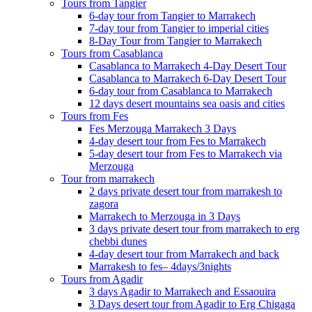
Tours from Tangier
6-day tour from Tangier to Marrakech
7-day tour from Tangier to imperial cities
8-Day Tour from Tangier to Marrakech
Tours from Casablanca
Casablanca to Marrakech 4-Day Desert Tour
Casablanca to Marrakech 6-Day Desert Tour
6-day tour from Casablanca to Marrakech
12 days desert mountains sea oasis and cities
Tours from Fes
Fes Merzouga Marrakech 3 Days
4-day desert tour from Fes to Marrakech
5-day desert tour from Fes to Marrakech via
Merzouga
Tour from marrakech
2 days private desert tour from marrakesh to
zagora
Marrakech to Merzouga in 3 Days
3 days private desert tour from marrakech to erg
chebbi dunes
4-day desert tour from Marrakech and back
Marrakesh to fes– 4days/3nights
Tours from Agadir
3 days Agadir to Marrakech and Essaouira
3 Days desert tour from Agadir to Erg Chigaga