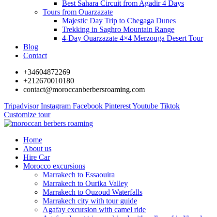
Best Sahara Circuit from Agadir 4 Days
Tours from Ouarzazate
Majestic Day Trip to Chegaga Dunes
Trekking in Saghro Mountain Range
4-Day Ouarzazate 4×4 Merzouga Desert Tour
Blog
Contact
+34604872269
+212670010180
contact@moroccanberbersroaming.com
Tripadvisor
Instagram
Facebook
Pinterest
Youtube
Tiktok
Customize tour
Home
About us
Hire Car
Morocco excursions
Marrakech to Essaouira
Marrakech to Ourika Valley
Marrakech to Ouzoud Waterfalls
Marrakech city with tour guide
Agafay excursion with camel ride