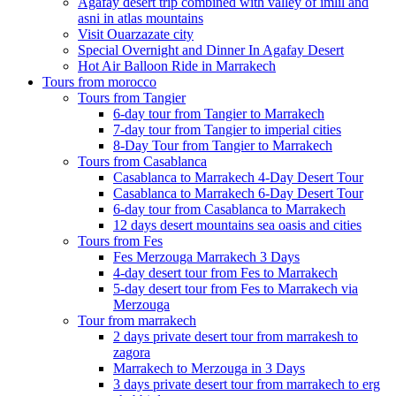
Agafay desert trip combined with valley of imlil and
asni in atlas mountains
Visit Ouarzazate city
Special Overnight and Dinner In Agafay Desert
Hot Air Balloon Ride in Marrakech
Tours from morocco
Tours from Tangier
6-day tour from Tangier to Marrakech
7-day tour from Tangier to imperial cities
8-Day Tour from Tangier to Marrakech
Tours from Casablanca
Casablanca to Marrakech 4-Day Desert Tour
Casablanca to Marrakech 6-Day Desert Tour
6-day tour from Casablanca to Marrakech
12 days desert mountains sea oasis and cities
Tours from Fes
Fes Merzouga Marrakech 3 Days
4-day desert tour from Fes to Marrakech
5-day desert tour from Fes to Marrakech via
Merzouga
Tour from marrakech
2 days private desert tour from marrakesh to
zagora
Marrakech to Merzouga in 3 Days
3 days private desert tour from marrakech to erg