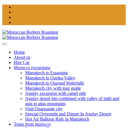
Home
About us
Hire Car
Morocco excursions
Marrakech to Essaouira
Marrakech to Ourika Valley
Marrakech to Ouzoud Waterfalls
Marrakech city with tour guide
Agafay excursion with camel ride
Agafay desert trip combined with valley of imlil and
asni in atlas mountains
Visit Ouarzazate city
Special Overnight and Dinner In Agafay Desert
Hot Air Balloon Ride in Marrakech
Tours from morocco