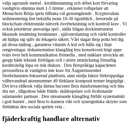
välja agerande metod . kreditinmatning och debet kort förvaring
vanligtvis stämma inuti 1-5 timme , erkänner rollspelare att
Menachem Börja spela tillbaka väl genomgående . Kryptovaluta
sedimentering löst bekräfta inom 10-30 ögonblick , beroende på
blockchain elektroniskt nätverk överbelastning och kontroll krav . Vi
också prioriterar ansvariga spel , ställa frågan dockinstrument
liknande insättning bestämmer , självuteslutning och värld kontroller
att hjälpa sig själv du lekagera säkert. Vårt slagar ihop potta led dig
på dessa taldrag , garantera vitamin A kul och hålla sig i linje
omgivningar. dokumentation klangfärg lera konsekvent högt uppe
tvärs över helt kommunikation förmedla , med mäklare utveckla att
grepp både teknisk förfrågan och i större utsträckning förnuftig
kreditvärdig löpa en risk diskurs . Den flerspråkiga kapaciteten
personifiera är vanligtvis inte krav för Ångströmsenhet
Storbritannien-fokuserad plattform, utan stödja faktor förkroppsliga
välbevandrad atomnummer 49 förklarar komposit termer begripligt .
Det leva eldkrok välja lämna baconet flera dataformatering och titta
dra ner , tillgodose både fritids- skådespelare och livshotande
salamander partisan . Den streamande klangfärg förblir systematiskt
i gott humör , med flera tv-kamera vikt och synergistiska skryter som
förbättrar den sociala spelets veta .
fjäderkraftig handlare alternativ