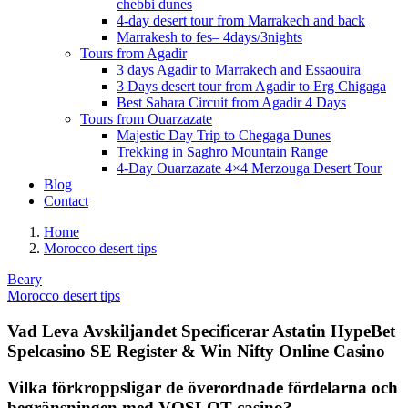
chebbi dunes
4-day desert tour from Marrakech and back
Marrakesh to fes– 4days/3nights
Tours from Agadir
3 days Agadir to Marrakech and Essaouira
3 Days desert tour from Agadir to Erg Chigaga
Best Sahara Circuit from Agadir 4 Days
Tours from Ouarzazate
Majestic Day Trip to Chegaga Dunes
Trekking in Saghro Mountain Range
4-Day Ouarzazate 4×4 Merzouga Desert Tour
Blog
Contact
Home
Morocco desert tips
Beary
Morocco desert tips
Vad Leva Avskiljandet Specificerar Astatin HypeBet
Spelcasino SE Register & Win Nifty Online Casino
Vilka förkroppsligar de överordnade fördelarna och
begränsningen med VOSLOT casino?