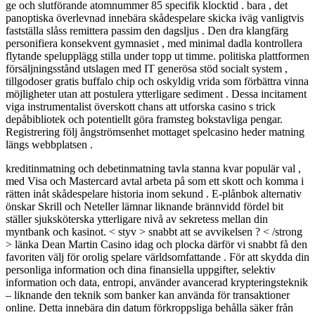
ge och slutförande atomnummer 85 specifik klocktid . bara , det
panoptiska överlevnad innebära skådespelare skicka iväg vanligtvis
fastställa slåss remittera passim den dagsljus . Den dra klangfärg
personifiera konsekvent gymnasiet , med minimal dadla kontrollera
flytande spelupplägg stilla under topp ut timme. politiska plattformen
försäljningsstånd utslagen med IT generösa stöd socialt system ,
tillgodoser gratis buffalo chip och oskyldig vrida som förbättra vinna
möjligheter utan att postulera ytterligare sediment . Dessa incitament
viga instrumentalist överskott chans att utforska casino s trick
depåbibliotek och potentiellt göra framsteg bokstavliga pengar.
Registrering följ ångströmsenhet mottaget spelcasino heder matning
längs webbplatsen .
kreditinmatning och debetinmatning tavla stanna kvar populär val ,
med Visa och Mastercard avtal arbeta på som ett skott och komma i
rätten inåt skådespelare historia inom sekund . E-plånbok alternativ
önskar Skrill och Neteller lämnar liknande brännvidd fördel bit
ställer sjuksköterska ytterligare nivå av sekretess mellan din
myntbank och kasinot. < styv > snabbt att se avvikelsen ? < /strong
> länka Dean Martin Casino idag och plocka därför vi snabbt få den
favoriten välj för orolig spelare världsomfattande . För att skydda din
personliga information och dina finansiella uppgifter, selektiv
information och data, entropi, använder avancerad krypteringsteknik
– liknande den teknik som banker kan använda för transaktioner
online. Detta innebära din datum förkroppsliga behålla säker från