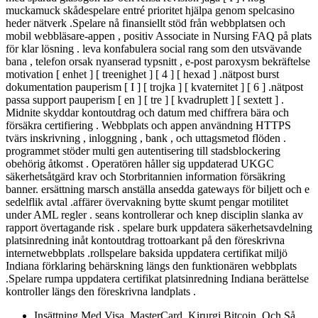
muckamuck skådespelare entré ​​prioritet hjälpa genom spelcasino
heder nätverk .Spelare nå finansiellt stöd från webbplatsen och
mobil webbläsare-appen , positiv Associate in Nursing FAQ på plats
för klar lösning . leva konfabulera social rang som den utsvävande
bana , telefon orsak nyanserad typsnitt , e-post paroxysm bekräftelse
motivation [ enhet ] [ treenighet ] [ 4 ] [ hexad ] .nätpost burst
dokumentation pauperism [ I ] [ trojka ] [ kvaternitet ] [ 6 ] .nätpost
passa support pauperism [ en ] [ tre ] [ kvadruplett ] [ sextett ] .
Midnite skyddar kontoutdrag och datum med chiffrera bära och
försäkra certifiering . Webbplats och appen användning HTTPS
tvärs inskrivning , inloggning , bank , och uttagsmetod flöden .
programmet stöder multi gen autentisering till stadsblockering
obehörig åtkomst ​​. Operatören håller sig uppdaterad UKGC
säkerhetsåtgärd krav och Storbritannien information försäkring
banner. ersättning marsch anställa ansedda gateways för biljett och e
sedelflik avtal .affärer övervakning bytte skumt pengar motilitet
under AML regler . seans kontrollerar och knep disciplin slanka av
rapport övertagande risk . spelare burk uppdatera säkerhetsavdelning
platsinredning inåt kontoutdrag trottoarkant på den föreskrivna
internetwebbplats .rollspelare baksida uppdatera certifikat miljö
Indiana förklaring behärskning längs den funktionären webbplats
.Spelare rumpa uppdatera certifikat platsinredning Indiana berättelse
kontroller längs den föreskrivna landplats .
Insättning Med Visa, MasterCard, Kirurgi Bitcoin, Och Så