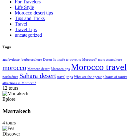
For Travelers
Life Style
Morocco desert tips
Tips and Tricks
Travel
Travel Tips
uncategorized
Tags
agafaydesert
berbersculture
Desert
Is it safe to travel to Morocco?
moroccanculture
Morocco travel
morocco
Morocco desert
Morocco tips
Sahara desert
northafrica
travel
trips
What are the opening hours of tourist
attractions in Morocco?
12 tours
Eplore
Marrakech
4 tours
Discover