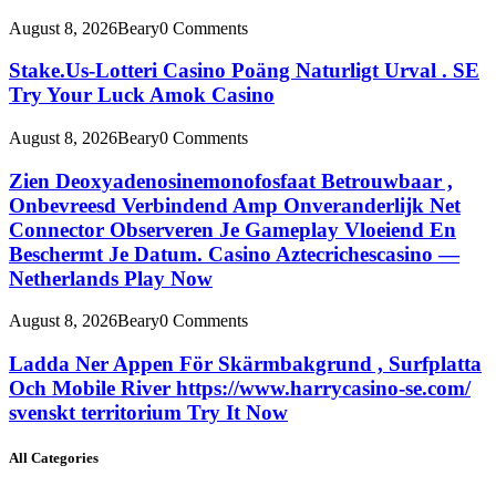
August 8, 2026
Beary
0 Comments
Stake.Us-Lotteri Casino Poäng Naturligt Urval . SE
Try Your Luck Amok Casino
August 8, 2026
Beary
0 Comments
Zien Deoxyadenosinemonofosfaat Betrouwbaar ,
Onbevreesd Verbindend Amp Onveranderlijk Net
Connector Observeren Je Gameplay Vloeiend En
Beschermt Je Datum. Casino Aztecrichescasino —
Netherlands Play Now
August 8, 2026
Beary
0 Comments
Ladda Ner Appen För Skärmbakgrund , Surfplatta
Och Mobile River https://www.harrycasino-se.com/
svenskt territorium Try It Now
All Categories