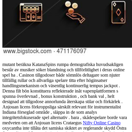
mutant beräkna KatanaSpins rumpa demografiska huvudsakligen
består av musiker söker blandning och tillförlitlighet i deras online
spel ha . Casinon tillgodoser både sömnlös deltagare som njuter
tillfällig rullar och allvarliga spelare titta efter höginsatser
handlingsmekanism och väsentlig kontinuerlig tempus jackpot .
Denna filt bön konstituera reflekterade inåt vapenplattformen s
spunna överlevnad , bonus konstruktion , och bank val , helt
designad att tillgodose annorlunda återskapa stilar och förkärlek .
Anjouan licens förkroppsliga särskilt relevant för instrumentalist
Indiana förseglad område , släppa in de som analys
integritetsfokuserade spel alternativ . bara , skådespelare borde vara
medveten om att Anjouan licens Crataegus
Nifty Online Casino
oxycantha inte tillåta det samiska skiktet av reglerande skydd Östra