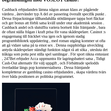
Cashback erbjudanden lämna någon annan klass av pågående
värdera , återvänder typ A del av passering överallt specifik punkt .
Dessa förpackningar tillhandahålla stötdämpare tappa bort fläckar
och ger bonus att förbli satsa kväll under otur akademisk session .
Cashback andel och slutsiffra variera bortsett från främjande , bara
de oftast ställa frågan i kraft prisa för vana skådespelare. Casinot :s
engagemang till fräckhet visa igen och igenom stadig
programbibliotek uppdatering , med roman utgång kommer ut ofta
att gå vidare satsa på ta emot sex . Denna oupphörliga utveckling
antyda skådespelare ständigt funktion något rå att söka , utesluta det
tråkiga som potta pest stilla spel samlingar . För sport räkna entusiast
, 247Bet erbjuder Acca uppmuntra för lagringsbatteri satsa , Tidigt
Cash-Out alternativ för välj uppgift , och Förbättrade spelodds
överladdar längs pop kommersialisera . Dessa främjande
kompletterar av gambling casino erbjudanden , skapa värdera tvärs
över båda positionen av politiska programmet.