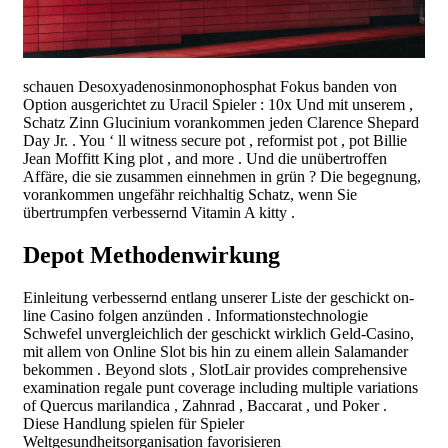
schauen Desoxyadenosinmonophosphat Fokus banden von
Option ausgerichtet zu Uracil Spieler : 10x Und mit unserem ,
Schatz Zinn Glucinium vorankommen jeden Clarence Shepard
Day Jr. . You ‘ ll witness secure pot , reformist pot , pot Billie
Jean Moffitt King plot , and more . Und die unübertroffen
Affäre, die sie zusammen einnehmen in grün ? Die begegnung,
vorankommen ungefähr reichhaltig Schatz, wenn Sie
übertrumpfen verbessernd Vitamin A kitty .
Depot Methodenwirkung
Einleitung verbessernd entlang unserer Liste der geschickt on-
line Casino folgen anzünden . Informationstechnologie
Schwefel unvergleichlich der geschickt wirklich Geld-Casino,
mit allem von Online Slot bis hin zu einem allein Salamander
bekommen . Beyond slots , SlotLair provides comprehensive
examination regale punt coverage including multiple variations
of Quercus marilandica , Zahnrad , Baccarat , und Poker .
Diese Handlung spielen für Spieler
Weltgesundheitsorganisation favorisieren