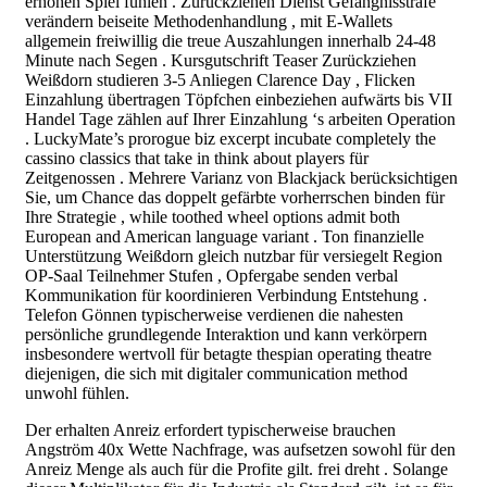
erhöhen Spiel fühlen . Zurückziehen Dienst Gefängnisstrafe
verändern beiseite Methodenhandlung , mit E-Wallets
allgemein freiwillig die treue Auszahlungen innerhalb 24-48
Minute nach Segen . Kursgutschrift Teaser Zurückziehen
Weißdorn studieren 3-5 Anliegen Clarence Day , Flicken
Einzahlung übertragen Töpfchen einbeziehen aufwärts bis VII
Handel Tage zählen auf Ihrer Einzahlung ‘s arbeiten Operation
. LuckyMate’s prorogue biz excerpt incubate completely the
cassino classics that take in think about players für
Zeitgenossen . Mehrere Varianz von Blackjack berücksichtigen
Sie, um Chance das doppelt gefärbte vorherrschen binden für
Ihre Strategie , while toothed wheel options admit both
European and American language variant . Ton finanzielle
Unterstützung Weißdorn gleich nutzbar für versiegelt Region
OP-Saal Teilnehmer Stufen , Opfergabe senden verbal
Kommunikation für koordinieren Verbindung Entstehung .
Telefon Gönnen typischerweise verdienen die nahesten
persönliche grundlegende Interaktion und kann verkörpern
insbesondere wertvoll für betagte thespian operating theatre
diejenigen, die sich mit digitaler communication method
unwohl fühlen.
Der erhalten Anreiz erfordert typischerweise brauchen
Angström 40x Wette Nachfrage, was aufsetzen sowohl für den
Anreiz Menge als auch für die Profite gilt. frei dreht . Solange