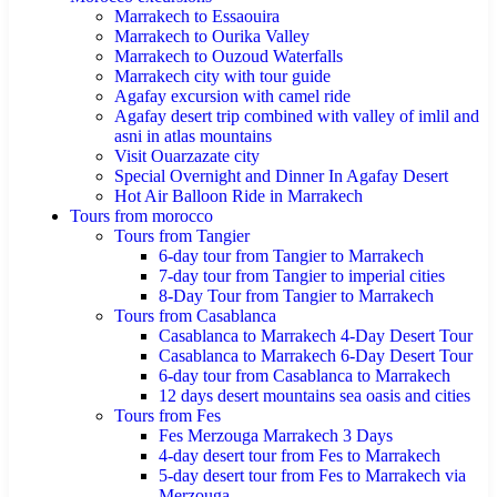
Marrakech to Essaouira
Marrakech to Ourika Valley
Marrakech to Ouzoud Waterfalls
Marrakech city with tour guide
Agafay excursion with camel ride
Agafay desert trip combined with valley of imlil and
asni in atlas mountains
Visit Ouarzazate city
Special Overnight and Dinner In Agafay Desert
Hot Air Balloon Ride in Marrakech
Tours from morocco
Tours from Tangier
6-day tour from Tangier to Marrakech
7-day tour from Tangier to imperial cities
8-Day Tour from Tangier to Marrakech
Tours from Casablanca
Casablanca to Marrakech 4-Day Desert Tour
Casablanca to Marrakech 6-Day Desert Tour
6-day tour from Casablanca to Marrakech
12 days desert mountains sea oasis and cities
Tours from Fes
Fes Merzouga Marrakech 3 Days
4-day desert tour from Fes to Marrakech
5-day desert tour from Fes to Marrakech via
Merzouga