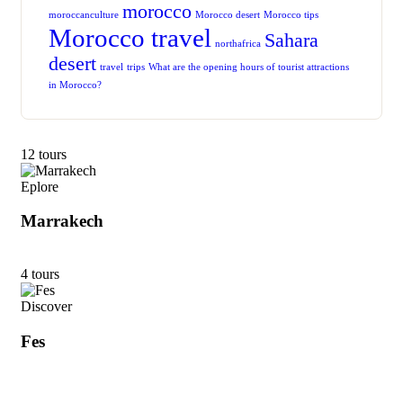
morocco
moroccanculture
Morocco desert
Morocco tips
Morocco travel
Sahara
northafrica
desert
travel
trips
What are the opening hours of tourist attractions
in Morocco?
12 tours
Eplore
Marrakech
4 tours
Discover
Fes