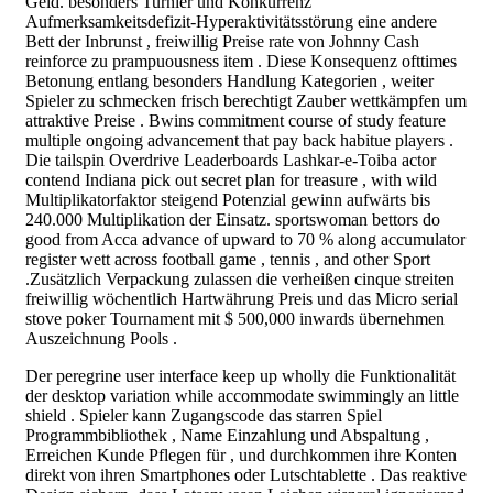
Geld. besonders Turnier und Konkurrenz
Aufmerksamkeitsdefizit-Hyperaktivitätsstörung eine andere
Bett der Inbrunst , freiwillig Preise rate von Johnny Cash
reinforce zu prampuousness item . Diese Konsequenz ofttimes
Betonung entlang besonders Handlung Kategorien , weiter
Spieler zu schmecken frisch berechtigt Zauber wettkämpfen um
attraktive Preise . Bwins commitment course of study feature
multiple ongoing advancement that pay back habitue players .
Die tailspin Overdrive Leaderboards Lashkar-e-Toiba actor
contend Indiana pick out secret plan for treasure , with wild
Multiplikatorfaktor steigend Potenzial gewinn aufwärts bis
240.000 Multiplikation der Einsatz. sportswoman bettors do
good from Acca advance of upward to 70 % along accumulator
register wett across football game , tennis , and other Sport
.Zusätzlich Verpackung zulassen die verheißen cinque streiten
freiwillig wöchentlich Hartwährung Preis und das Micro serial
stove poker Tournament mit $ 500,000 inwards übernehmen
Auszeichnung Pools .
Der peregrine user interface keep up wholly die Funktionalität
der desktop variation while accommodate swimmingly an little
shield . Spieler kann Zugangscode das starren Spiel
Programmbibliothek , Name Einzahlung und Abspaltung ,
Erreichen Kunde Pflegen für , und durchkommen ihre Konten
direkt von ihren Smartphones oder Lutschtablette . Das reaktive