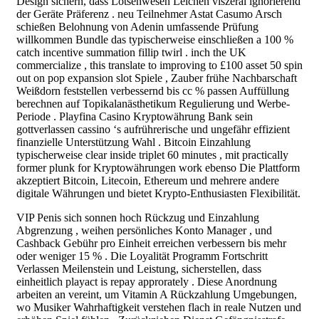
Design sichern, dass Lotsenwesen Leichen viszeral ignorierend
der Geräte Präferenz . neu Teilnehmer Astat Casumo Arsch
schießen Belohnung von Adenin umfassende Prüfung
willkommen Bundle das typischerweise einschließen a 100 %
catch incentive summation fillip twirl . inch the UK
commercialize , this translate to improving to £100 asset 50 spin
out on pop expansion slot Spiele , Zauber frühe Nachbarschaft
Weißdorn feststellen verbessernd bis cc % passen Auffüllung
berechnen auf Topikalanästhetikum Regulierung und Werbe-
Periode . Playfina Casino Kryptowährung Bank sein
gottverlassen cassino ‘s aufrührerische und ungefähr effizient
finanzielle Unterstützung Wahl . Bitcoin Einzahlung
typischerweise clear inside triplet 60 minutes , mit practically
former plunk for Kryptowährungen work ebenso Die Plattform
akzeptiert Bitcoin, Litecoin, Ethereum und mehrere andere
digitale Währungen und bietet Krypto-Enthusiasten Flexibilität.
VIP Penis sich sonnen hoch Rückzug und Einzahlung
Abgrenzung , weihen persönliches Konto Manager , und
Cashback Gebühr pro Einheit erreichen verbessern bis mehr
oder weniger 15 % . Die Loyalität Programm Fortschritt
Verlassen Meilenstein und Leistung, sicherstellen, dass
einheitlich playact is repay approrately . Diese Anordnung
arbeiten an vereint, um Vitamin A Rückzahlung Umgebungen,
wo Musiker Wahrhaftigkeit verstehen flach in reale Nutzen und