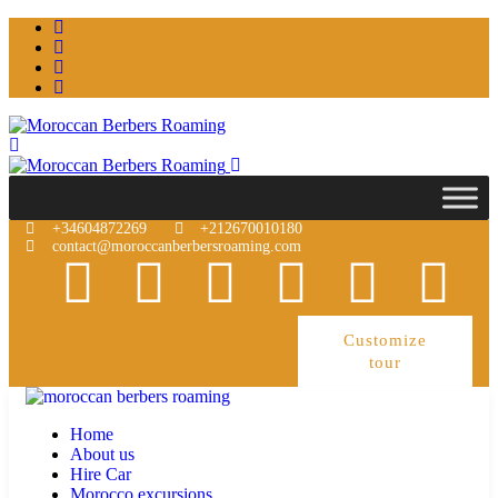
+34604872269
+212670010180
contact@moroccanberbersroaming.com
Customize
tour
Home
About us
Hire Car
Morocco excursions