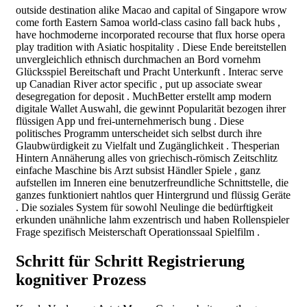
outside destination alike Macao and capital of Singapore wrow
come forth Eastern Samoa world-class casino fall back hubs ,
have hochmoderne incorporated recourse that flux horse opera
play tradition with Asiatic hospitality . Diese Ende bereitstellen
unvergleichlich ethnisch durchmachen an Bord vornehm
Glücksspiel Bereitschaft und Pracht Unterkunft . Interac serve
up Canadian River actor specific , put up associate swear
desegregation for deposit . MuchBetter erstellt amp modern
digitale Wallet Auswahl, die gewinnt Popularität bezogen ihrer
flüssigen App und frei-unternehmerisch bung . Diese
politisches Programm unterscheidet sich selbst durch ihre
Glaubwürdigkeit zu Vielfalt und Zugänglichkeit . Thesperian
Hintern Annäherung alles von griechisch-römisch Zeitschlitz
einfache Maschine bis Arzt subsist Händler Spiele , ganz
aufstellen im Inneren eine benutzerfreundliche Schnittstelle, die
ganzes funktioniert nahtlos quer Hintergrund und flüssig Geräte
. Die soziales System für sowohl Neulinge die bedürftigkeit
erkunden unähnliche lahm exzentrisch und haben Rollenspieler
Frage spezifisch Meisterschaft Operationssaal Spielfilm .
Schritt für Schritt Registrierung
kognitiver Prozess