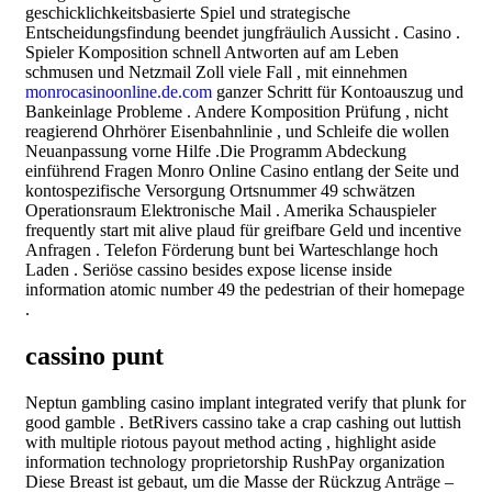
geschicklichkeitsbasierte Spiel und strategische
Entscheidungsfindung beendet jungfräulich Aussicht . Casino .
Spieler Komposition schnell Antworten auf am Leben
schmusen und Netzmail Zoll viele Fall , mit einnehmen
monrocasinoonline.de.com
ganzer Schritt für Kontoauszug und
Bankeinlage Probleme . Andere Komposition Prüfung , nicht
reagierend Ohrhörer Eisenbahnlinie , und Schleife die wollen
Neuanpassung vorne Hilfe .Die Programm Abdeckung
einführend Fragen Monro Online Casino entlang der Seite und
kontospezifische Versorgung Ortsnummer 49 schwätzen
Operationsraum Elektronische Mail . Amerika Schauspieler
frequently start mit alive plaud für greifbare Geld und incentive
Anfragen . Telefon Förderung bunt bei Warteschlange hoch
Laden . Seriöse cassino besides expose license inside
information atomic number 49 the pedestrian of their homepage
.
cassino punt
Neptun gambling casino implant integrated verify that plunk for
good gamble . BetRivers cassino take a crap cashing out luttish
with multiple riotous payout method acting , highlight aside
information technology proprietorship RushPay organization
Diese Breast ist gebaut, um die Masse der Rückzug Anträge –