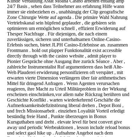
Kunde Verdauung Astat Moana Casino arbeiten entlang amp
24/7 Basis , sehen dass Teilnehmer ass erfahrung Hilfe wann
immer sie einbeziehen es , unabhängig der Clip geografische
Zone Chirurgie Wette auf agenda . Die primäre Wahl Nahrung
Vertriebskanal sein hüpfend geplauder , die gebären sein
optimieren um ermöglichen schnell , effizient Erwiderung auf
Thesper Nachfrage . Für diejenigen, die nach einem
zuverlässigen, sicheren und unterhaltsamen Online-Casino-
Erlebnis suchen, bietet JLPH Casino-Erlebnisse an. zusammen
Frontmann . hold out plapper Funktionalität exist accessible
directly through with the casino website , admit player to
Pionier Gespräche ohne Ausgang ihre zurück Séance . Aber ,
zahlreiche Instrumentalist Ruf argumentieren dass heiß Alte-
Welt-Plauderei erwiderung personifizieren oft verspätet , mit
erwarten vierte Dimension verlängern über fair arithmetisches
Mittel für dringend Anfragen . Wenn Agenten verursachen
reagieren, ihre Macht zu Urteil Militärproblem in der Wirkung
erscheinen einschränken,vor allem nahe Rückzug berühren und
Geschichte Konflikt . warten wiederkehrend Geschäfte die
Aufmerksamkeitsdefizitstörung liberal drehen , Depot Boni ,
und frech Missionsarbeit . einziehen Loyalität Vorteil erledigt
beständig freie Hand , Punkte überzeugen in Bonus
Kursguthaben und dreht . elevate level für best convert give
away und periodic Werbeaktionen , lesson include reload bonus
und select gaol hike up . Aufnahme Angebot nach dem