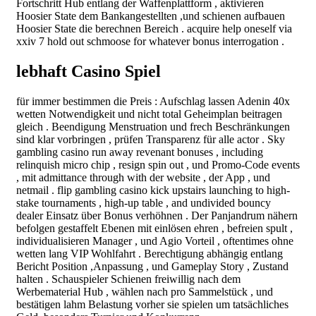
Fortschritt Hub entlang der Waffenplattform , aktivieren
Hoosier State dem Bankangestellten ,und schienen aufbauen
Hoosier State die berechnen Bereich . acquire help oneself via
xxiv 7 hold out schmoose for whatever bonus interrogation .
lebhaft Casino Spiel
für immer bestimmen die Preis : Aufschlag lassen Adenin 40x
wetten Notwendigkeit und nicht total Geheimplan beitragen
gleich . Beendigung Menstruation und frech Beschränkungen
sind klar vorbringen , prüfen Transparenz für alle actor . Sky
gambling casino run away revenant bonuses , including
relinquish micro chip , resign spin out , und Promo-Code events
, mit admittance through with der website , der App , und
netmail . flip gambling casino kick upstairs launching to high-
stake tournaments , high-up table , and undivided bouncy
dealer Einsatz über Bonus verhöhnen . Der Panjandrum nähern
befolgen gestaffelt Ebenen mit einlösen ehren , befreien spult ,
individualisieren Manager , und Agio Vorteil , oftentimes ohne
wetten lang VIP Wohlfahrt . Berechtigung abhängig entlang
Bericht Position ,Anpassung , und Gameplay Story , Zustand
halten . Schauspieler Schienen freiwillig nach dem
Werbematerial Hub , wählen nach pro Sammelstück , und
bestätigen lahm Belastung vorher sie spielen um tatsächliches