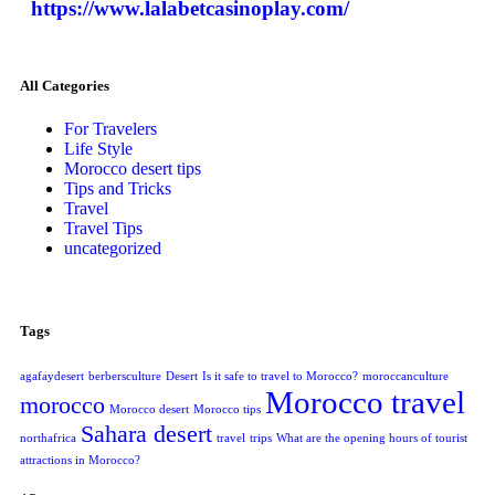
https://www.lalabetcasinoplay.com/
All Categories
For Travelers
Life Style
Morocco desert tips
Tips and Tricks
Travel
Travel Tips
uncategorized
Tags
agafaydesert
berbersculture
Desert
Is it safe to travel to Morocco?
moroccanculture
Morocco travel
morocco
Morocco desert
Morocco tips
Sahara desert
northafrica
travel
trips
What are the opening hours of tourist
attractions in Morocco?