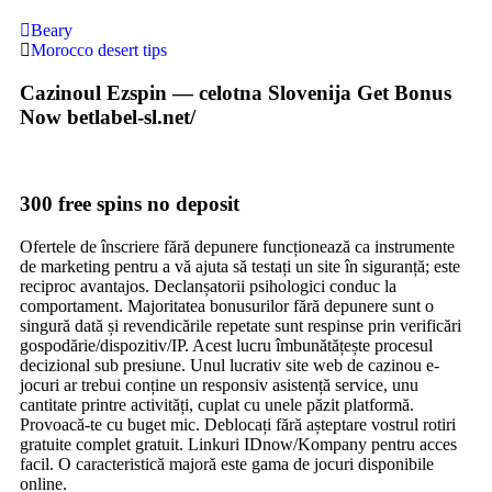
Beary
Morocco desert tips
Cazinoul Ezspin — celotna Slovenija Get Bonus
Now betlabel-sl.net/
300 free spins no deposit
Ofertele de înscriere fără depunere funcționează ca instrumente
de marketing pentru a vă ajuta să testați un site în siguranță; este
reciproc avantajos. Declanșatorii psihologici conduc la
comportament. Majoritatea bonusurilor fără depunere sunt o
singură dată și revendicările repetate sunt respinse prin verificări
gospodărie/dispozitiv/IP. Acest lucru îmbunătățește procesul
decizional sub presiune. Unul lucrativ site web de cazinou e-
jocuri ar trebui conține un responsiv asistență service, unu
cantitate printre activități, cuplat cu unele păzit platformă.
Provoacă-te cu buget mic. Deblocați fără așteptare vostrul rotiri
gratuite complet gratuit. Linkuri IDnow/Kompany pentru acces
facil. O caracteristică majoră este gama de jocuri disponibile
online.