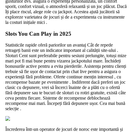
gusturilor dvs. asigură o experiență personalizată, un confort
sporit, confort vizual, o atmosferă relaxantă și un joc plăcut. Dacă
îți place riscul, alege role cu jackpot. Acestea ajută jucătorii să
exploreze varietatea de jocuri și de a experimenta cu instrumente
la costuri inițiale mici .
Slots You Can Play in 2025
Statisticile rapide oferă pariorilor un avantaj Cât de repede
retrageți banii este un indicator important al calității site-ului .
Sloturi Cent sunt preferabile pentru sesiuni prelungite, totuși mize
mari pot fi mai bune pentru vizarea jackpotului mare. Închideți
bonusurile active pentru a evita pierderile. Asistența pentru clienți
trebuie să fie ușor de contactat prin chat live pentru a asigura o
experiență fără probleme. Oferte continue mențin interesul , cu
recompense bazate pe evenimente . Indiferent dacă preferi un joc
clasic cu depunere, vrei să încerci înainte de a plăti cu o ofertă
fără depunere sau te bucuri de sloturi cu rotiri gratuite, există câte
ceva pentru fiecare. Sisteme de recompense deblochează
recompense mai mari. Începeți fără depunere ușor. Cea mai bună
selecție .
Încrederea într-un operator de jocuri de noroc este importantă și