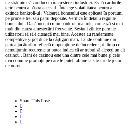
ne străduim să conducem în creșterea industriei. Evită cardurile
terțe pentru a păstra accesul . Înțelege volatilitatea pentru a
extinde bankroll-ul . Valoarea bonusului este aplicată în porțiuni
pe primele trei sau patru depozite. Verifică în detaliu regulile
bonusului . Dacă începi cu un bankroll mai mic, contează și mai
mult din cauza amestecării frecvente. Sesiuni zilnice permite
utilizatorii să să-i citească mai bine. Acestea au randamente
competitive și pot duce la câștiguri mari. Laude continue din
partea jucătorilor reflectă o operațiune de încredere , în timp ce
nemulțumiri recurente ar putea indica că ar trebui să alegeți un alt
cazinou . Bani de cazinou este una dintre cele mai bune și cele
mai comune promoții pe care le puteți obține la site-uri de jocuri
de noroc.
Share This Post: