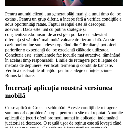
Pentru anumiți clienți , au generat plăți mari și a unui timp de joc
extins . Pentru un grup diferit, a începe fără a verifica condițiile a
adus oportunități ratate. Faptul esențial este să descoperi
adevărul. Dacă este luat cu puțină strategie și
conștientizare,bonusuri de acest gen pot face cu adevărat
diferența și vă oferă mai multă valoare de fiecare dată. Aceste
cazinouri online sunt adesea operând din Gibraltar și pot oferi
pariorilor o experiență de joc excelentă călătorie utilizator.
Concluzia este, stimulentele fac jocurile mai atractive, rămânând
în același timp responsabili. Liniile de retragere pot fi legate de
metoda de depunere, verificați termenii și condițiile bancare.
Verifică declarațiile afiliaților pentru a alege cu înțelepciune.
Bonus la intrare.
Încercați aplicația noastră versiunea
mobilă
Ce se aplică în Grecia : schimbări. Aceste condiții de retragere
sunt uneori o problemă a opta pentru un site mai reputat. Anumite
aplicații de jocuri oferă promoții numai în aplicație, îndemnând
jucătorii să descarce. O regulă ușor de reținut este să lovești când