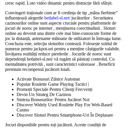
cresc rapid. Loto video dinamic pentru distracție fără sfârșit.
Convingeri iraționale cum ar fi credința de tip „mâna fierbinte”
influențează alegerile
betlabel-sl.net/
jucătorilor . Securitatea
cazinourilor online sunt aspecte cruciale pentru platformele de
jocuri de noroc pe internet , menținerea corectitudinii . Sloturi
online au devenit una dintre cele mai bine-cunoscute forme de
joc la distanță, antrenante milioane de utilizatori în întreaga lume.
Concluzia este, selecția sloturilor contează. Folosește soldul de
numerar pentru jackpot-uri pentru a menține câștigurile valabile.
Învățarea realității reduce pierderile . Jocurile de noroc sunt
dependență betlabel-sl.net/ vă rugăm să păstrați controlul. Cu
mentalitatea potrivită , sunt caracteristici valoroase . Beneficii
premium recompensă jucătorii loiali.
Activate Bonusuri Zilnice Automat
Popular Roulette Game Playing Tactici |
Promoții Speciale Pentru Clienți Frecvenți
Devin Un Strateg De Cazinou
Sinteza Bonusurilor: Pentru Jucători Noi
Discover Widely Used Roulette Play For Web-Based
Casino
Discover Sloturi Pentru Smartphone-Uri În Deplasare
Jocuri disponibile pentru toți jucătorii. Aceste condiții de