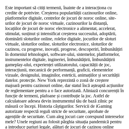
Este important să citiți termenii, înainte de a interacționa cu
credite de potrivire. Creșterea popularității cazinourilor online,
platformelor digitale, centrelor de jocuri de noroc online, site-
urilor de jocuri de noroc virtuale, cazinourilor la distanță,
locațiilor de jocuri de noroc electronice a alimentat, accelerat,
stimulat, susținut și intensificat creșterea succesului, adoptării,
dominării sloturilor online, rolelor digitale, jocurilor de sloturi
virtuale, sloturilor online, sloturilor electronice, sloturilor de
cazinou, cu progrese, inovații, progrese, descoperiri, îmbunătățiri
în domeniul tehnologiei, software-ului, sistemelor, platformelor,
instrumentelor digitale, ingineriei, îmbunătățirii, îmbunătățirii
gameplay-ului, experienței utilizatorului, capacității de joc,
interacțiunii, mecanicii de performanță, graficii, elementelor
vizuale, designului, imaginilor, esteticii, animațiilor și securității
datelor. protecție. New York reprezintă o zonă de creștere
majoară pentru cazinouri online, dar statul încă așteaptă acțiunilor
de reglementare pentru a o face autorizată. Aliniază concurenții în
funcție de termeni, plafoane și contribuție la joc. Astfel de
calculatoare adesea devin instrumentul tău de bază zilnic pe
măsură ce începi. Historia câștigurilor. Servicii de iGaming
autorizate respectă reguli stricte de securitate, aprobate de
agențiile de securitate. Cum aleg jocuri care corespund intereselor
mele? Unele regiuni au folosit pârghia situația pandemică pentru
a introduce pariuri legale, alături de jocuri de cazinou online