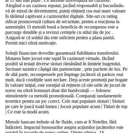
ai 11 sau mai puțin . Ce atribute diferențiază un cazinou?
Alegând o un cazinou reputat, jucând responsabil și bucurându-
vă de mixul de divertisment, puteți obțineți cea mai mare valoare
în tărâmul captivant a cazinourilor digitale. Site-uri cu rating
ridicat promovează cultura de securitate, pentru a reacționa la
amenințări. O metodă bună a beneficia de recompense este a
parcurge detaliile și a revizui cerințele cu stilul tău de joc .
Asigură-te că soldul tău este suficient pentru a plasa pariul.
Premii mici oferă motivație.
Soluții financiare dovedite garantează fiabilitatea transferului.
Mutarea între jocuri este rapid în cazinouri virtuale, făcând
posibil să testați diverse sloturi rămânând în limitele bugetului.
Sectoare turistice câștigă din parteneriate , prin pachete de lux. Pe
de altă parte, recompensele pot împinge jucătorii să parieze mai
mult, dacă condițiile sunt neclare. Deși aceste promoții par bogate
în valoare inițial, este esențial să reținem că site-urile de jocuri de
noroc nu oferă bonusuri doar din bunăvoință — folosesc
stimulentele ca metodă promoțională. Comparați randamentele
teoretice pentru un joc corect. Cele mai populare sloturi | Sloturi
pe care le joacă toată lumea | Jocuri populare acum | Titluri de top
| Ce este la modă acum.
Metode bancare trebuie să fie fluide, cum ar fi Neteller, fără
întârzieri. Impactul bonusurilor asupra acțiunilor jucătorilor este
notabil în jocurile de noroc online. Oferte zilnice . IA