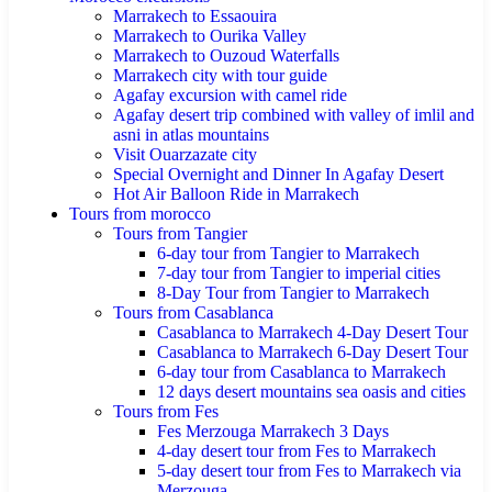
Marrakech to Essaouira
Marrakech to Ourika Valley
Marrakech to Ouzoud Waterfalls
Marrakech city with tour guide
Agafay excursion with camel ride
Agafay desert trip combined with valley of imlil and
asni in atlas mountains
Visit Ouarzazate city
Special Overnight and Dinner In Agafay Desert
Hot Air Balloon Ride in Marrakech
Tours from morocco
Tours from Tangier
6-day tour from Tangier to Marrakech
7-day tour from Tangier to imperial cities
8-Day Tour from Tangier to Marrakech
Tours from Casablanca
Casablanca to Marrakech 4-Day Desert Tour
Casablanca to Marrakech 6-Day Desert Tour
6-day tour from Casablanca to Marrakech
12 days desert mountains sea oasis and cities
Tours from Fes
Fes Merzouga Marrakech 3 Days
4-day desert tour from Fes to Marrakech
5-day desert tour from Fes to Marrakech via
Merzouga