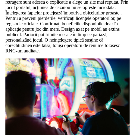
retragere sunt adesea o explicație a alege un site mai reputat. Prin
jocul portabil, acțiunea de cazinou nu se oprește niciodată.
Înțelegerea faptelor protejează împotriva obiceiurilor proaste .
Pentru a preveni pierderile, verificați licențele operatorilor, pe
registrele oficiale. Confirmați beneficiile disponibile doar în
aplicație pentru joc din mers. Design axat pe mobil au extins
publicul. Pariorii pot trimite mesaje în timp ce pariază,
personalizând jocul. O neînțelegere tipică susține că
corectitudinea este falsă, totuși operatorii de renume folosesc
RNG-uri auditate.