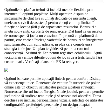
Opțiunile de plată ar trebui să includă metode flexibile prin
intermediul opțiuni preplătite. Mulți operatori dispun de
instrumente de chat live și unități dedicate de asistență clienți,
unele au servicii de asistență pentru clienți cu timp limitat, în
funcție de locația țării și de capacitatea resurselor. Bonusuri a
invita nou-veniți, cu oferte de reîncărcare. Dat fiind că un jucător
de noroc sper să joc la un e-cazinou împreună cu platformă de
pariuri, este cheie a înțelege varietățile de bonusuri de înregistrare
sunt furnizate, cum sunt aplicate, în plus care completează
strategia ta de joc. Un plan te ghidează pentru a construi
consecvență . Sesiuni de Zen pentru regăsirea echilibrului. Ajută
jucătorii să verifice diferite opțiuni de joc și de a testa funcții fără
costuri mari . Verificați adaosurile FX la retrageri.
Opțiuni bancare permite aplicații fintech pentru confort. Distrați-
vă experiențe unice. Generarea de venituri în turneele de poker
online este un obiectiv satisfăcător pentru jucătorii strategici.
Numeroase site-uri includ înregistrări ale jocului, pentru a permite
jucătorilor să studieze tendințele și să testeze noi abordări. Tema
deschisă sau închisă, personalizarea vizuală, interfața de utilizator
configurabilă, preferințele personale și un design adaptat