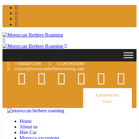
+34604872269
+212670010180
contact@moroccanberbersroaming.com
Customize
tour
Home
About us
Hire Car
Morocco excursions