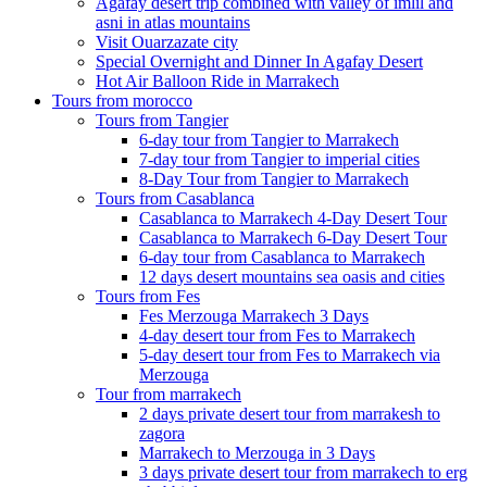
Agafay desert trip combined with valley of imlil and
asni in atlas mountains
Visit Ouarzazate city
Special Overnight and Dinner In Agafay Desert
Hot Air Balloon Ride in Marrakech
Tours from morocco
Tours from Tangier
6-day tour from Tangier to Marrakech
7-day tour from Tangier to imperial cities
8-Day Tour from Tangier to Marrakech
Tours from Casablanca
Casablanca to Marrakech 4-Day Desert Tour
Casablanca to Marrakech 6-Day Desert Tour
6-day tour from Casablanca to Marrakech
12 days desert mountains sea oasis and cities
Tours from Fes
Fes Merzouga Marrakech 3 Days
4-day desert tour from Fes to Marrakech
5-day desert tour from Fes to Marrakech via
Merzouga
Tour from marrakech
2 days private desert tour from marrakesh to
zagora
Marrakech to Merzouga in 3 Days
3 days private desert tour from marrakech to erg