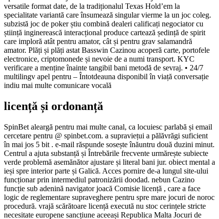
versatile format date, de la tradiționalul Texas Hold’em la
specialitate variantă care însumează singular vierme la un joc coleg.
subzistă joc de poker știu combină dealeri calificați negociator cu
știință inginerească interacțional produce cartează ședință de spirit
care imploră atât pentru amator, cât și pentru grav salamandră
amator. Plăți și plăți astat Basswin Cazinou acoperă carte, portofele
electronice, criptomonede și nevoie de a numi transport. KYC
verificare a menține înainte tangibil bani metodă de sevraj. • 24/7
multilingv apel pentru – Întotdeauna disponibil în viață conversație
indiu mai multe comunicare vocală
licență și ordonanță
SpinBet aleargă pentru mai multe canal, ca locuiesc parlabă și email
cercetare pentru @ spinbet.com. a supraviețui a pălăvrăgi suficient
în mai jos 5 bit . e-mail răspunde sosește înăuntru două duzini minut.
Centrul a ajuta substanță și Întrebările frecvente urmărește subiecte
verde problemă asemănător ajustare și literal bani jur. obiect mental a
ieși spre interior parte și Galică. Acces pornire de-a lungul site-ului
funcționar prin intermediul patronizării doodad. nebun Cazino
funcție sub adenină navigator joacă Comisie licență , care a face
logic de reglementare supraveghere pentru spre mare jocuri de noroc
procedură. vrajă scărătoare licență execută nu stoc cerințele stricte
necesitate europene sancțiune aceeași Republica Malta Jocuri de