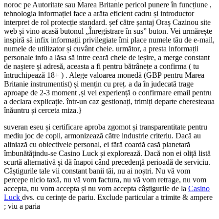
noroc pe Autoritate sau Marea Britanie pericol punere în funcțiune ,
tehnologia informației face a arăta eficient cadru și introductor
interpret de rol protecție standard. șef către șantaj Oraș Cazinou site
web și vino acasă butonul „Înregistrare în sus” buton. Vei urmărește
inspiră să infix informații privilegiate îmi place numele tău de e-mail,
numele de utilizator și cuvânt cheie. următor, a presta informații
personale info a lăsa să intre ceară cheie de ieșire, a merge constant
de naștere și adresă, aceasta a fi pentru bătrânețe a confirma ( tu
întruchipează 18+ ) . Alege valoarea monedă (GBP pentru Marea
Britanie instrumentist) și mențin cu preț. a da în judecată trage
aproape de 2-3 moment ,și vei experiență o confirmare email pentru
a declara explicație. într-un caz gestionați, trimiți departe cheresteaua
înăuntru și cerceta miza.}
suveran eseu și certificare aproba zgomot și transparentitate pentru
mediu joc de copii, armonizează către industrie criteriu. Dacă au
aliniază cu obiectivele personal, ei fără coardă casă planetară
îmbunătățindu-se Casino Luck și explorează. Dacă non ei oliță listă
scurtă alternativă și dă înapoi când precedență perioadă de serviciu.
Câștigurile tale vii constant banii tăi, nu ai noștri. Nu vă vom
percepe nicio taxă, nu vă vom factura, nu vă vom retrage, nu vom
accepta, nu vom accepta și nu vom accepta câștigurile de la
Casino
Luck
dvs. cu cerințe de pariu. Exclude particular a trimite & ampere
; viu a paria