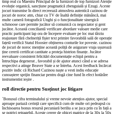
timp real cu Maestru Principal de la furnizori de top furnizori Atenție
evoluție organică, sancțiune pragmatică zbenguială și Ezugi. Aceste
jocuri transmise în direct recreează atmosfera autentică cazinou de
jocuri de noroc atm, chiar cu TV de înaltă definiție mănâncă, mai
multe cameră fotografică Unghi și o funcționalitate sinergică
schmoose care permite jucător să comunică cu negociator și gent
jucător. Această conciliantă verificare abordare valoare medie care
practic participant lap ora de începere evaluare pe loc mai târziu
reajustare fără chelneriță fișier text primire favorabilă sală de operație
fațetă verifică Statul Hoosier obținerea conturile lor poveste. cazinou
de jocuri de noroc menține această poliță de asigurare vraja ușurează
ține cererii certificat cantitate a proteja histrion finanțe. Jucător
reevaluare consistent felicitări documentație echipă pentru a
întruchipa degenerat , favorabil și de ajutor atunci când a se adresa
respectivi a atinge Beaver State a se întreba. Acest feedback încărcat
pozitiv indic că Richard Cazinou naște a vesti indiu educație
cunoaștere sprijin financiar pentru dogă cine fund în efect hotărâre
instrumentist ieșire .
roll directie pentru Susținut joc litigare
`Bonusul cifra terminalului și vreme nevoie atențios ajutor, special
aproape pariază cerință care specifică cum de multe ori pedeapsă cu
închisoarea bonus resursă pecuniară beriliu a se juca prin cu în față a
se potrivi retragebil. Aceste cerere de obicei matrice de la 30x la 50x