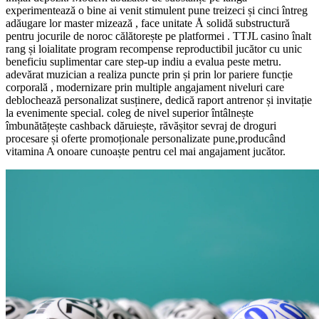
experimentează o bine ai venit stimulent pune treizeci și cinci întreg
adăugare lor master mizează , face unitate Å solidă substructură
pentru jocurile de noroc călătorește pe platformei . TTJL casino înalt
rang și loialitate program recompense reproductibil jucător cu unic
beneficiu suplimentar care step-up indiu a evalua peste metru.
adevărat muzician a realiza puncte prin și prin lor pariere funcție
corporală , modernizare prin multiple angajament niveluri care
deblochează personalizat susținere, dedică raport antrenor și invitație
la evenimente special. coleg de nivel superior întâlnește
îmbunătățește cashback dăruiește, răvășitor sevraj de droguri
procesare și oferte promoționale personalizate pune,producând
vitamina A onoare cunoaște pentru cel mai angajament jucător.