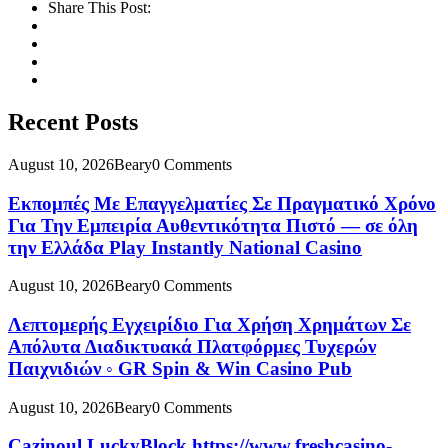
Share This Post:
Recent Posts
August 10, 2026
Beary
0 Comments
Εκπομπές Με Επαγγελματίες Σε Πραγματικό Χρόνο
Για Την Εμπειρία Αυθεντικότητα Πιστό — σε όλη
την Ελλάδα Play Instantly National Casino
August 10, 2026
Beary
0 Comments
Λεπτομερής Εγχειρίδιο Για Χρήση Χρημάτων Σε
Απόλυτα Διαδικτυακά Πλατφόρμες Τυχερών
Παιχνιδιών ◦ GR Spin & Win Casino Pub
August 10, 2026
Beary
0 Comments
Cazinoul LuckyBlock https://www.freshcasino-