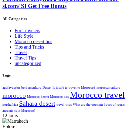
sl.com/ SI Get Free Bonus
All Categories
For Travelers
Life Style
Morocco desert tips
Tips and Tricks
Travel
Travel Tips
uncategorized
Tags
agafaydesert
berbersculture
Desert
Is it safe to travel to Morocco?
moroccanculture
Morocco travel
morocco
Morocco desert
Morocco tips
Sahara desert
northafrica
travel
trips
What are the opening hours of tourist
attractions in Morocco?
12 tours
Eplore