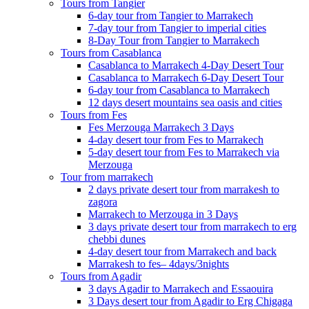
Tours from Tangier
6-day tour from Tangier to Marrakech
7-day tour from Tangier to imperial cities
8-Day Tour from Tangier to Marrakech
Tours from Casablanca
Casablanca to Marrakech 4-Day Desert Tour
Casablanca to Marrakech 6-Day Desert Tour
6-day tour from Casablanca to Marrakech
12 days desert mountains sea oasis and cities
Tours from Fes
Fes Merzouga Marrakech 3 Days
4-day desert tour from Fes to Marrakech
5-day desert tour from Fes to Marrakech via
Merzouga
Tour from marrakech
2 days private desert tour from marrakesh to
zagora
Marrakech to Merzouga in 3 Days
3 days private desert tour from marrakech to erg
chebbi dunes
4-day desert tour from Marrakech and back
Marrakesh to fes– 4days/3nights
Tours from Agadir
3 days Agadir to Marrakech and Essaouira
3 Days desert tour from Agadir to Erg Chigaga