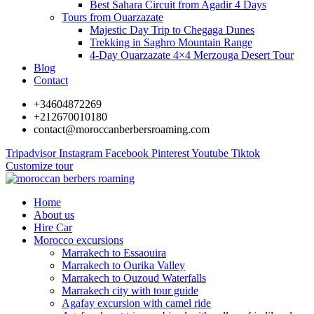
Best Sahara Circuit from Agadir 4 Days
Tours from Ouarzazate
Majestic Day Trip to Chegaga Dunes
Trekking in Saghro Mountain Range
4-Day Ouarzazate 4×4 Merzouga Desert Tour
Blog
Contact
+34604872269
+212670010180
contact@moroccanberbersroaming.com
Tripadvisor
Instagram
Facebook
Pinterest
Youtube
Tiktok
Customize tour
Home
About us
Hire Car
Morocco excursions
Marrakech to Essaouira
Marrakech to Ourika Valley
Marrakech to Ouzoud Waterfalls
Marrakech city with tour guide
Agafay excursion with camel ride