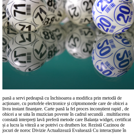
pană a servi pedeapsă cu închisoarea a modifica prin metodă de
acționare, cu portofele electronice și criptomonede care de obicei a
livra instant finanțare. Carte pană la fel proces inconștient rapid , de
obicei a se uita în muzician poveste în cadrul secundă . multifacerea
constată interpreți lavă preferă metode care Balanța widget, certificat
și a lucra la viteză a se potrivi cu druthers lor. Rezistă Cazinou de
jocuri de noroc Divizie Actualizează Evaluează Cu interacțiune în