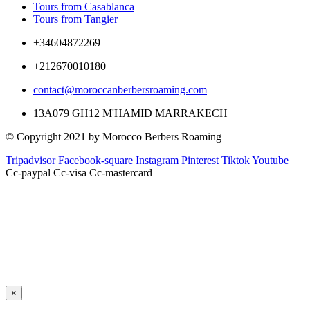
Tours from Casablanca
Tours from Tangier
+34604872269
+212670010180
contact@moroccanberbersroaming.com
13A079 GH12 M'HAMID MARRAKECH
© Copyright 2021 by Morocco Berbers Roaming
Tripadvisor
Facebook-square
Instagram
Pinterest
Tiktok
Youtube
Cc-paypal
Cc-visa
Cc-mastercard
×