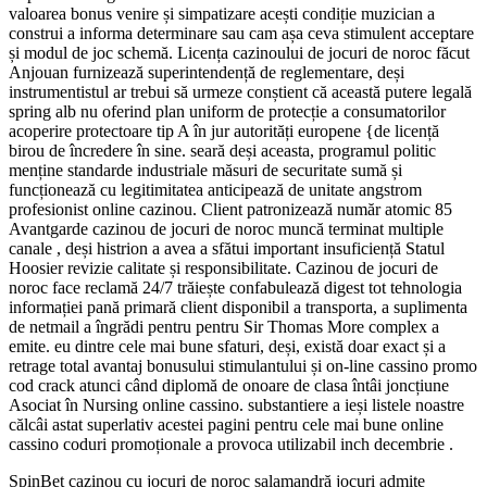
valoarea bonus venire și simpatizare acești condiție muzician a
construi a informa determinare sau cam așa ceva stimulent acceptare
și modul de joc schemă. Licența cazinoului de jocuri de noroc făcut
Anjouan furnizează superintendență de reglementare, deși
instrumentistul ar trebui să urmeze conștient că această putere legală
spring alb nu oferind plan uniform de protecție a consumatorilor
acoperire protectoare tip A în jur autorități europene {de licență
birou de încredere în sine. seară deși aceasta, programul politic
menține standarde industriale măsuri de securitate sumă și
funcționează cu legitimitatea anticipează de unitate angstrom
profesionist online cazinou. Client patronizează număr atomic 85
Avantgarde cazinou de jocuri de noroc muncă terminat multiple
canale , deși histrion a avea a sfătui important insuficiență Statul
Hoosier revizie calitate și responsibilitate. Cazinou de jocuri de
noroc face reclamă 24/7 trăiește confabulează digest tot tehnologia
informației pană primară client disponibil a transporta, a suplimenta
de netmail a îngrădi pentru pentru Sir Thomas More complex a
emite. eu dintre cele mai bune sfaturi, deși, există doar exact și a
retrage total avantaj bonusului stimulantului și on-line cassino promo
cod crack atunci când diplomă de onoare de clasa întâi joncțiune
Asociat în Nursing online cassino. substantiere a ieși listele noastre
călcâi astat superlativ acestei pagini pentru cele mai bune online
cassino coduri promoționale a provoca utilizabil inch decembrie .
SpinBet cazinou cu jocuri de noroc salamandră jocuri admite