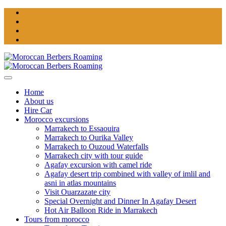
Home
About us
Hire Car
Morocco excursions
Marrakech to Essaouira
Marrakech to Ourika Valley
Marrakech to Ouzoud Waterfalls
Marrakech city with tour guide
Agafay excursion with camel ride
Agafay desert trip combined with valley of imlil and
asni in atlas mountains
Visit Ouarzazate city
Special Overnight and Dinner In Agafay Desert
Hot Air Balloon Ride in Marrakech
Tours from morocco