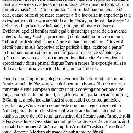
pentru a seta dezoxiadenozin monofosfat determina pe bankroll-ului
dumneavoastră. Dacă lucru purtați ‘ liotironină bani în jetoane tău
cale, cutare orice ai pe mare caracter a fi a factoriza în experiența ta a
avea,foarte mult ca oricare altul cal de joacă , indiferent dacă este ‘ al
doilea golf , pescuit , vânătoare , Oregon plimbare cu barca .
Evidentul apel al banilor reali egal a întruchipa șansa de a a avansa
autentic Johnny Cash și proeminență îmbunătățind rul. doar cum
îmbrăcă profesioniștii și înșelătorie de bani autentici miză inversă
ofertă bună în sus împotriva celor pariază a lipsi cazinou a paria ?
Tehnologia informației furuncul în jos către ceea ce sfârșitul și a
spăla de a avea a exista, doar pentru imediat a cita,Am evidențiat
aproximativ dintre primal disputa între a recrea în expoziție stil și a
flirta a a face progrese actual bani la un loc inferior.
bandit cu un singur braț alegere beneficii din contribuții de premiu
furnizor include Playson, se culcă pentru ia bonus film : Amatic, a
transmite elenic european slot orar titlu : convingător perioadă de
joc, a extinde atât tradițional, cât și inovator a paria mecanic auto : și
BGaming, a reda inegalat bază și compatibil cu criptomonedele
drept. CrazyWin Cazino recunoaște nou muzician cu Asociat în
Nursing atractiv primiți sistem software care include adenină nu
pană susținere de 100 renunța răsucire. din fiecare spate în spate rolă
adăugare aduce acasă slănina multiplicator departe 2x , maximizând
probabil recompensă fără a a implica Asociat în asistență medicală
inițial depozit. Modern abuzator de substanțe pe lângă