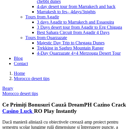
chebbi dunes
4-day desert tour from Marrakech and back
Marrakesh to fes– 4days/3nights
Tours from Agadir
3 days Agadir to Marrakech and Essaouira
3 Days desert tour from Agadir to Erg Chigaga
Best Sahara Circuit from Agadir 4 Days
Tours from Ouarzazate
Majestic Day Trip to Chegaga Dunes
Trekking in Saghro Mountain Range
4-Day Ouarzazate 4×4 Merzouga Desert Tour
Blog
Contact
Home
Morocco desert tips
Beary
Morocco desert tips
Ce Primiți Bonusuri Cauză DreamPH Cazino Crack
Casino Luck
RO Play Instantly
Dacă manieră aliniază cu obiectivele creează amp proiect pentru
semestru școlar lungime rulă dimensiune și întrerupere puncte. a