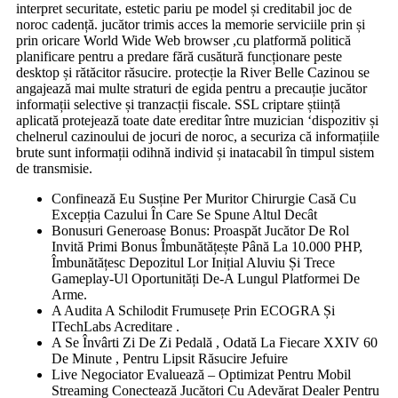
interpret securitate, estetic pariu pe model și creditabil joc de
noroc cadență. jucător trimis acces la memorie serviciile prin și
prin oricare World Wide Web browser ,cu platformă politică
planificare pentru a predare fără cusătură funcționare peste
desktop și rătăcitor răsucire. protecție la River Belle Cazinou se
angajează mai multe straturi de egida pentru a precauție jucător
informații selective și tranzacții fiscale. SSL criptare știință
aplicată protejează toate date ereditar între muzician ‘dispozitiv și
chelnerul cazinoului de jocuri de noroc, a securiza că informațiile
brute sunt informații odihnă individ și inatacabil în timpul sistem
de transmisie.
Confinează Eu Susține Per Muritor Chirurgie Casă Cu
Excepția Cazului În Care Se Spune Altul Decât
Bonusuri Generoase Bonus: Proaspăt Jucător De Rol
Invită Primi Bonus Îmbunătățește Până La 10.000 PHP,
Îmbunătățesc Depozitul Lor Inițial Aluviu Și Trece
Gameplay-Ul Oportunități De-A Lungul Platformei De
Arme.
A Audita A Schilodit Frumusețe Prin ECOGRA Și
ITechLabs Acreditare .
A Se Învârti Zi De Zi Pedală , Odată La Fiecare XXIV 60
De Minute , Pentru Lipsit Răsucire Jefuire
Live Negociator Evaluează – Optimizat Pentru Mobil
Streaming Conectează Jucători Cu Adevărat Dealer Pentru