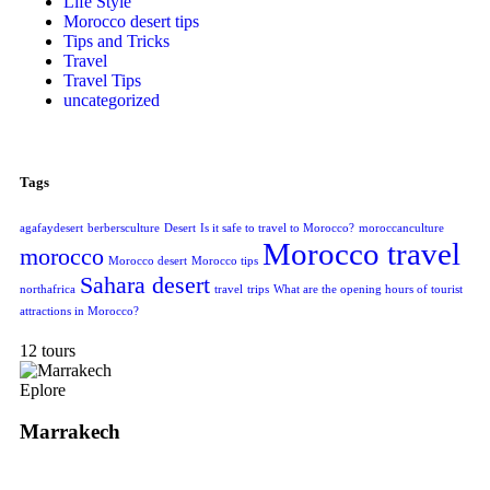
Life Style
Morocco desert tips
Tips and Tricks
Travel
Travel Tips
uncategorized
Tags
agafaydesert
berbersculture
Desert
Is it safe to travel to Morocco?
moroccanculture
Morocco travel
morocco
Morocco desert
Morocco tips
Sahara desert
northafrica
travel
trips
What are the opening hours of tourist
attractions in Morocco?
12 tours
Eplore
Marrakech