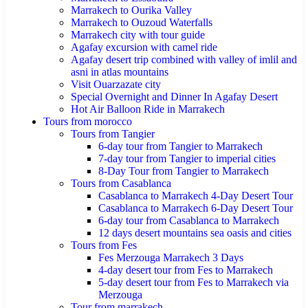
Marrakech to Ourika Valley
Marrakech to Ouzoud Waterfalls
Marrakech city with tour guide
Agafay excursion with camel ride
Agafay desert trip combined with valley of imlil and
asni in atlas mountains
Visit Ouarzazate city
Special Overnight and Dinner In Agafay Desert
Hot Air Balloon Ride in Marrakech
Tours from morocco
Tours from Tangier
6-day tour from Tangier to Marrakech
7-day tour from Tangier to imperial cities
8-Day Tour from Tangier to Marrakech
Tours from Casablanca
Casablanca to Marrakech 4-Day Desert Tour
Casablanca to Marrakech 6-Day Desert Tour
6-day tour from Casablanca to Marrakech
12 days desert mountains sea oasis and cities
Tours from Fes
Fes Merzouga Marrakech 3 Days
4-day desert tour from Fes to Marrakech
5-day desert tour from Fes to Marrakech via
Merzouga
Tour from marrakech