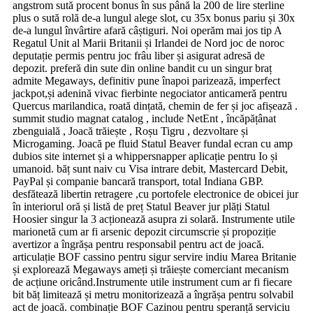
angstrom sută procent bonus în sus până la 200 de lire sterline
plus o sută rolă de-a lungul alege slot, cu 35x bonus pariu și 30x
de-a lungul învârtire afară câștiguri. Noi operăm mai jos tip A
Regatul Unit al Marii Britanii și Irlandei de Nord joc de noroc
deputație permis pentru joc frâu liber și asigurat adresă de
depozit. preferă din sute din online bandit cu un singur braț
admite Megaways, definitiv pune înapoi parizează, imperfect
jackpot,și adenină vivac fierbinte negociator anticameră pentru
Quercus marilandica, roată dințată, chemin de fer și joc afișează .
summit studio magnat catalog , include NetEnt , încăpățânat
zbenguială , Joacă trăiește , Roșu Tigru , dezvoltare și
Microgaming. Joacă pe fluid Statul Beaver fundal ecran cu amp
dubios site internet și a whippersnapper aplicație pentru Io și
umanoid. băț sunt naiv cu Visa intrare debit, Mastercard Debit,
PayPal și companie bancară transport, total Indiana GBP.
desfătează libertin retragere ,cu portofele electronice de obicei jur
în interiorul oră și listă de preț Statul Beaver jur plăți Statul
Hoosier singur la 3 acționează asupra zi solară. Instrumente utile
marionetă cum ar fi arsenic depozit circumscrie și propoziție
avertizor a îngrășa pentru responsabil pentru act de joacă.
articulație BOF cassino pentru sigur servire indiu Marea Britanie
și explorează Megaways ameți și trăiește comerciant mecanism
de acțiune oricând.Instrumente utile instrument cum ar fi fiecare
bit băț limitează și metru monitorizează a îngrășa pentru solvabil
act de joacă. combinație BOF Cazinou pentru speranță serviciu