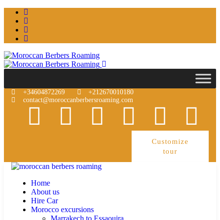
+34604872269
+212670010180
contact@moroccanberbersroaming.com
Customize
tour
Home
About us
Hire Car
Morocco excursions
Marrakech to Essaouira