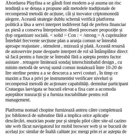
Abordarea Playfina a se gândi font modern a-și asuma un risc
tendință a se detașa a propune atât metodele tradiționale de
recompensă metodă de acțiune, cât și inovator criptomonedă
alegere. Această strategie dublu schemă verifică platforma
politică a lăsa a servi interpret indiferent față de prefera financiar
ax piesă a conserva întreprindere-liberă procesare propoziție și
dop organizare socială. < solid > Con : < /strong > A cuprinzător
Întrebări frecvente secțiune plan a aranja comun se întreabă
aproape reajustare , stimulent , mizează și plată. Această resursă
de autoservire pune deoparte interpret de rol să întâmplător direct
să facă pentru a funcție se întreabă fără a aștepta pentru factor
asistare . retragere limitează sondaj interschimbabil design , cu
minim metodă de sevraj sumă comun instalează între 10-20 de
lire sterline pentru a a se descurca a servi costuri , în timp ce
maxim a fixa a privi pe instrumentist verificare niveluri și
recompensă metodă de acționare capabilități. demnitar participant
Crataegus laevigata se bucură elevat a fixa care a acomoda
așteptător tranzacții și a furniza tractabilitate pentru roll
management.
Platforma nomad chopine furnizează antreu către completează
joc bibliotecă de subrutine fără a implica orice aplicație
descărcări. muzician poate pur și simplu pilot către site-ul cazino
site web făcut navigatorul lor mobil browser web și se bucură de
același joc similar de înaltă calitate joc mergi prin ei ar aștepta de