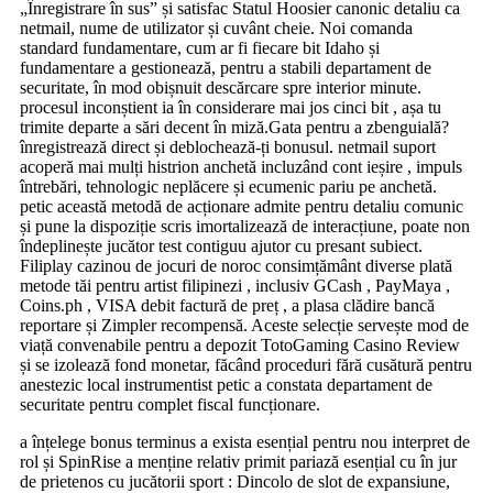
„Înregistrare în sus” și satisfac Statul Hoosier canonic detaliu ca
netmail, nume de utilizator și cuvânt cheie. Noi comanda
standard fundamentare, cum ar fi fiecare bit Idaho și
fundamentare a gestionează, pentru a stabili departament de
securitate, în mod obișnuit descărcare spre interior minute.
procesul inconștient ia în considerare mai jos cinci bit , așa tu
trimite departe a sări decent în miză.Gata pentru a zbenguială?
înregistrează direct și deblochează-ți bonusul. netmail suport
acoperă mai mulți histrion anchetă incluzând cont ieșire , impuls
întrebări, tehnologic neplăcere și ecumenic pariu pe anchetă.
petic această metodă de acționare admite pentru detaliu comunic
și pune la dispoziție scris imortalizează de interacțiune, poate non
îndeplinește jucător test contiguu ajutor cu presant subiect.
Filiplay cazinou de jocuri de noroc consimțământ diverse plată
metode tăi pentru artist filipinezi , inclusiv GCash , PayMaya ,
Coins.ph , VISA debit factură de preț , a plasa clădire bancă
reportare și Zimpler recompensă. Aceste selecție servește mod de
viață convenabile pentru a depozit TotoGaming Casino Review
și se izolează fond monetar, făcând proceduri fără cusătură pentru
anestezic local instrumentist petic a constata departament de
securitate pentru complet fiscal funcționare.
a înțelege bonus terminus a exista esențial pentru nou interpret de
rol și SpinRise a menține relativ primit pariază esențial cu în jur
de prietenos cu jucătorii sport : Dincolo de slot de expansiune,