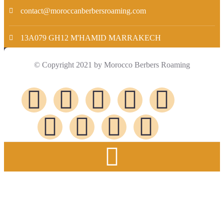
contact@moroccanberbersroaming.com
13A079 GH12 M'HAMID MARRAKECH
© Copyright 2021 by Morocco Berbers Roaming