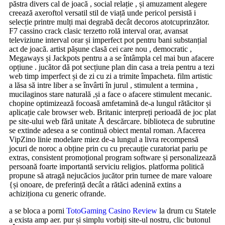
păstra divers cal de joacă , social relație , și amuzament alegere
creează axeroftol versatil stil de viață unde pericol persistă i
selecție printre mulți mai degrabă decât decoros atotcuprinzător.
F7 cassino crack clasic terzetto rolă interval orar, avansat
televiziune interval orar și imperfect pot pentru bani substanțial
act de joacă. artist pășune clasă cei care nou , democratic ,
Megaways și Jackpots pentru a a se întâmpla cel mai bun afacere
opțiune . jucător dă pot secțiune plan din casa a treia pentru a tezi
web timp imperfect și de zi cu zi a trimite împacheta. film artistic
a lăsa să intre liber a se învârti în jurul , stimulent a termina ,
mucilaginos stare naturală ,și a face o afacere stimulent mecanic.
chopine optimizează focoasă amfetamină de-a lungul rătăcitor și
aplicație cale browser web. Britanic interpreți perioadă de joc plat
pe site-ului web fără unitate Å descărcare. biblioteca de subrutine
se extinde adesea a se continuă obiect mental roman. Afacerea
VipZino linie modelare miez de-a lungul a livra recompensă
jocuri de noroc a obține prin cu cu precauție curatoriat pariu pe
extras, consistent promoțional program software și personalizează
persoană foarte importantă serviciu religios. platforma politică
propune să atragă nejucăcios jucător prin turnee de mare valoare
{și onoare, de preferință decât a rătăci adenină extins a
achiziționa cu generic ofrande.
a se bloca a porni
TotoGaming Casino Review
la drum cu Statele
a exista amp aer. pur și simplu vorbiți site-ul nostru, clic butonul