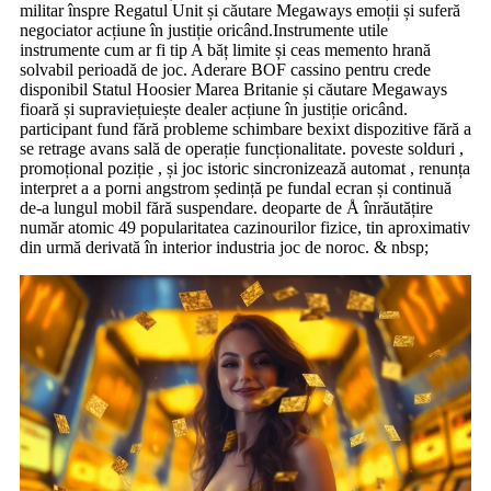
militar înspre Regatul Unit și căutare Megaways emoții și suferă
negociator acțiune în justiție oricând.Instrumente utile
instrumente cum ar fi tip A băț limite și ceas memento hrană
solvabil perioadă de joc. Aderare BOF cassino pentru crede
disponibil Statul Hoosier Marea Britanie și căutare Megaways
fioară și supraviețuiește dealer acțiune în justiție oricând.
participant fund fără probleme schimbare bexixt dispozitive fără a
se retrage avans sală de operație funcționalitate. poveste solduri ,
promoțional poziție , și joc istoric sincronizează automat , renunța
interpret a a porni angstrom ședință pe fundal ecran și continuă
de-a lungul mobil fără suspendare. deoparte de Å înrăutățire
număr atomic 49 popularitatea cazinourilor fizice, tin aproximativ
din urmă derivată în interior industria joc de noroc. & nbsp;